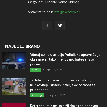
Odgovorni urednik: Samo Vidovič
Kontaktirajte nas:
info@e-koroska.si
NAJBOLJ BRANO
Včeraj so na območju Policijske uprave Celje
obravnavali tako imenovano ljubezensko
prevaro
3. avgusta, 2026
Razno
Tri leta po poplavah: obnova po načrtih,
učinkovitejši sistem in večja odpornost za
prihodnost
3. avgusta, 2026
Slovenija
Referendum zamika nižji davek na osnovna