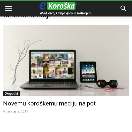
Domov
Oznake
Mediji
Oznaka: mediji
Dogodki
Novemu koroškemu mediju na pot
6. januarja, 2017