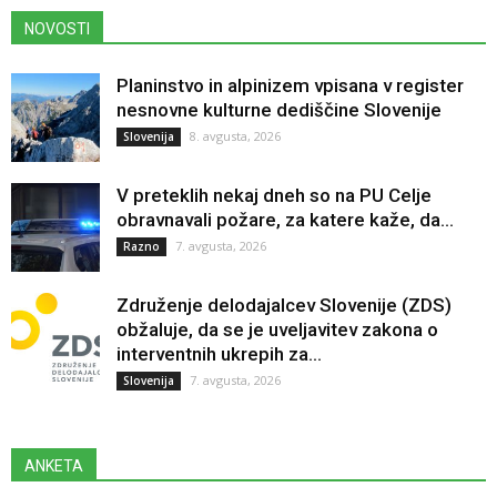
NOVOSTI
Planinstvo in alpinizem vpisana v register
nesnovne kulturne dediščine Slovenije
8. avgusta, 2026
Slovenija
V preteklih nekaj dneh so na PU Celje
obravnavali požare, za katere kaže, da...
7. avgusta, 2026
Razno
Združenje delodajalcev Slovenije (ZDS)
obžaluje, da se je uveljavitev zakona o
interventnih ukrepih za...
7. avgusta, 2026
Slovenija
ANKETA