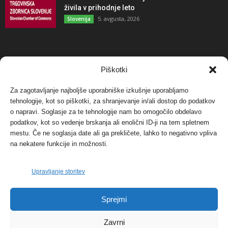
živila v prihodnje leto
5. avgusta, 2026
Slovenija
NAJBOLJ KOMENTIRANO
Piškotki
Za zagotavljanje najboljše uporabniške izkušnje uporabljamo
Protest proti vetrnim elektrarnam na Ojstrici, v
svetu pa vedno bolj...
tehnologije, kot so piškotki, za shranjevanje in/ali dostop do podatkov
o napravi. Soglasje za te tehnologije nam bo omogočilo obdelavo
12. maja, 2017
Dogodki
podatkov, kot so vedenje brskanja ali enolični ID-ji na tem spletnem
mestu. Če ne soglasja date ali ga prekličete, lahko to negativno vpliva
Tožilstvo v Celovcu v korist elektrarnam
na nekatere funkcije in možnosti.
Verbund
29. januarja, 2018
Dogodki
Upravljanje storitev
FOTO: Razstava cvetličarskega mojstra Andreja
Sprejmi
Rusa
27. novembra, 2017
Dogodki
Zavrni