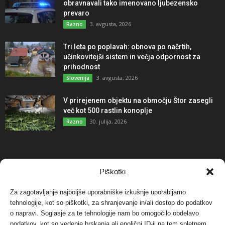
obravnavali tako imenovano ljubezensko
prevaro
3. avgusta, 2026
Razno
Tri leta po poplavah: obnova po načrtih,
učinkovitejši sistem in večja odpornost za
prihodnost
3. avgusta, 2026
Slovenija
V prirejenem objektu na območju Štor zasegli
več kot 500 rastlin konoplje
30. julija, 2026
Razno
NAJBOLJ KOMENTIRANO
Piškotki
Za zagotavljanje najboljše uporabniške izkušnje uporabljamo
Protest proti vetrnim elektrarnam na Ojstrici, v
tehnologije, kot so piškotki, za shranjevanje in/ali dostop do podatkov
svetu pa vedno bolj...
o napravi. Soglasje za te tehnologije nam bo omogočilo obdelavo
12. maja, 2017
Dogodki
podatkov, kot so vedenje brskanja ali enolični ID-ji na tem spletnem