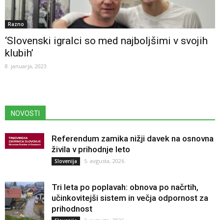
Razno
‘Slovenski igralci so med najboljšimi v svojih
klubih’
8. januarja, 2023
NOVOSTI
Referendum zamika nižji davek na osnovna
živila v prihodnje leto
5. avgusta, 2026
Slovenija
Tri leta po poplavah: obnova po načrtih,
učinkovitejši sistem in večja odpornost za
prihodnost