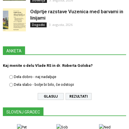
3. avgusta, 2026
Slovenija
Odprtje razstave Vuzenica med barvami in
linijami
3. avgusta, 2026
Dogodki
ANKETA
Kaj menite o delu Vlade RS in dr. Roberta Goloba?
Dela dobro - naj nadaljuje
Dela slabo - bolje bi bilo, če odstopi
REZULTATI
SLOVENJ GRADEC