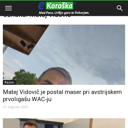
Domov
Oznake
Matej Vidovič
Oznaka: Matej Vidovič
Razno
Matej Vidovič je postal maser pri avstrijskem
prvoligašu WAC-ju
22. avgusta, 2025