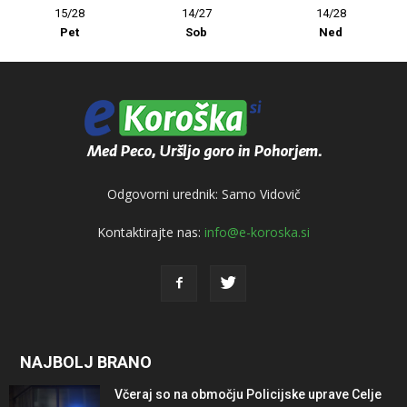
15/28
14/27
14/28
Pet
Sob
Ned
Odgovorni urednik: Samo Vidovič
Kontaktirajte nas:
info@e-koroska.si
NAJBOLJ BRANO
Včeraj so na območju Policijske uprave Celje