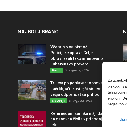
NAJBOLJ BRANO
N
Včeraj so na območju
Policijske uprave Celje
obravnavali tako imenovano
ljubezensko prevaro
3. avgusta, 2026
Razno
Za zagotavl
Tri leta po poplavah: obnova po
piškotki, z
načrtih, učinkovitejši sistem in
tehnologije
večja odpornost za prihodnost
enolični ID
3. avgusta, 2026
Slovenija
negativno v
Referendum zamika nižji davek
na osnovna živila v prihodnje
Upra
leto