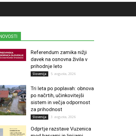
NOVOSTI
Referendum zamika nižji
davek na osnovna živila v
prihodnje leto
5. avgusta, 2026
Slovenija
Tri leta po poplavah: obnova
po načrtih, učinkovitejši
sistem in večja odpornost
za prihodnost
3. avgusta, 2026
Slovenija
Odprtje razstave Vuzenica
med barvami in linijami