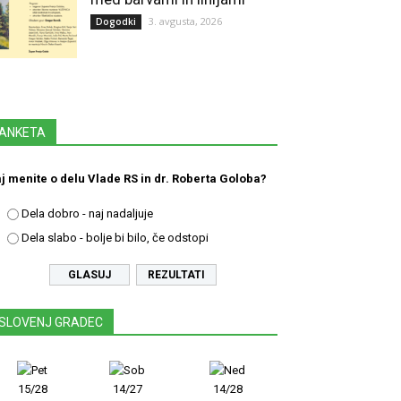
3. avgusta, 2026
Dogodki
ANKETA
j menite o delu Vlade RS in dr. Roberta Goloba?
Dela dobro - naj nadaljuje
Dela slabo - bolje bi bilo, če odstopi
REZULTATI
SLOVENJ GRADEC
15/28
14/27
14/28