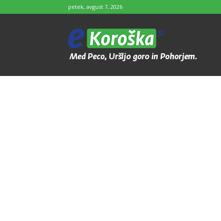
petek, avgust 7, 2026
e-
Koroška