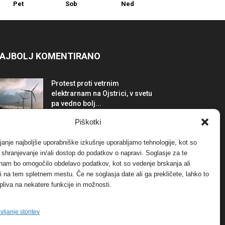
Pet
Sob
Ned
AJBOLJ KOMENTIRANO
Protest proti vetrnim
elektrarnam na Ojstrici, v svetu
pa vedno bolj...
12. maja, 2017
Dogodki
Piškotki
Tožilstvo v Celovcu v korist
janje najboljše uporabniške izkušnje uporabljamo tehnologije, kot so
elektrarnam Verbund
a shranjevanje in/ali dostop do podatkov o napravi. Soglasje za te
29. januarja, 2018
Dogodki
 nam bo omogočilo obdelavo podatkov, kot so vedenje brskanja ali
-ji na tem spletnem mestu. Če ne soglasja date ali ga prekličete, lahko to
pliva na nekatere funkcije in možnosti.
FOTO: Razstava cvetličarskega
mojstra Andreja Rusa
27. novembra, 2017
Dogodki
vljanje storitev