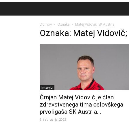
Domov
Oznake
Matej Vidovič; SK Austria
Oznaka: Matej Vidovič;
Intervju
Črnjan Matej Vidovič je član
zdravstvenega tima celovškega
prvoligaša SK Austria...
9. februarja, 2022