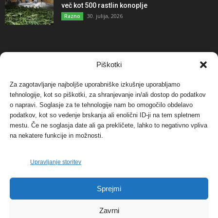
več kot 500 rastlin konoplje
30. julija, 2026
Razno
NAJBOLJ KOMENTIRANO
Piškotki
Za zagotavljanje najboljše uporabniške izkušnje uporabljamo
Protest proti vetrnim elektrarnam na Ojstrici, v
tehnologije, kot so piškotki, za shranjevanje in/ali dostop do podatkov
svetu pa vedno bolj...
o napravi. Soglasje za te tehnologije nam bo omogočilo obdelavo
12. maja, 2017
Dogodki
podatkov, kot so vedenje brskanja ali enolični ID-ji na tem spletnem
mestu. Če ne soglasja date ali ga prekličete, lahko to negativno vpliva
Tožilstvo v Celovcu v korist elektrarnam
na nekatere funkcije in možnosti.
Verbund
29. januarja, 2018
Dogodki
Upravljanje storitev
FOTO: Razstava cvetličarskega mojstra Andreja
Sprejmi
Rusa
27. novembra, 2017
Dogodki
Zavrni