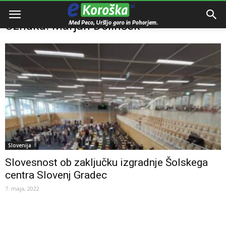
Domov
Oznake
Marjan Dolinšek
Oznaka: Marjan Dolinšek
Slovenija
Slovesnost ob zaključku izgradnje Šolskega
centra Slovenj Gradec
7. maja, 2022