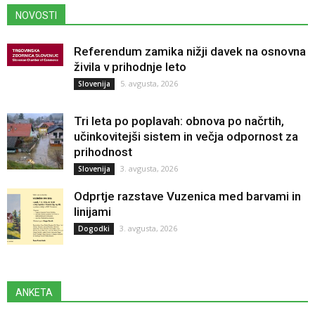
NOVOSTI
Referendum zamika nižji davek na osnovna
živila v prihodnje leto
5. avgusta, 2026
Slovenija
Tri leta po poplavah: obnova po načrtih,
učinkovitejši sistem in večja odpornost za
prihodnost
3. avgusta, 2026
Slovenija
Odprtje razstave Vuzenica med barvami in
linijami
3. avgusta, 2026
Dogodki
ANKETA