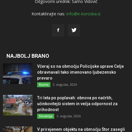
Odgovorni urednik: Samo Vidovič
Kontaktirajte nas:
info@e-koroska.si
NAJBOLJ BRANO
Včeraj so na območju Policijske uprave Celje
obravnavali tako imenovano ljubezensko
prevaro
3. avgusta, 2026
Razno
Tri leta po poplavah: obnova po načrtih,
učinkovitejši sistem in večja odpornost za
prihodnost
3. avgusta, 2026
Slovenija
V prirejenem objektu na območju Štor zasegli