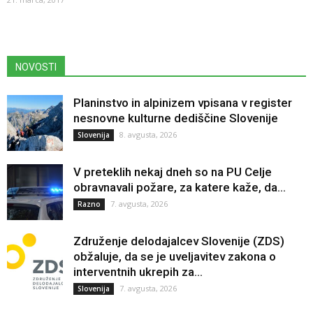
NOVOSTI
Planinstvo in alpinizem vpisana v register
nesnovne kulturne dediščine Slovenije
8. avgusta, 2026
Slovenija
V preteklih nekaj dneh so na PU Celje
obravnavali požare, za katere kaže, da...
7. avgusta, 2026
Razno
Združenje delodajalcev Slovenije (ZDS)
obžaluje, da se je uveljavitev zakona o
interventnih ukrepih za...
7. avgusta, 2026
Slovenija