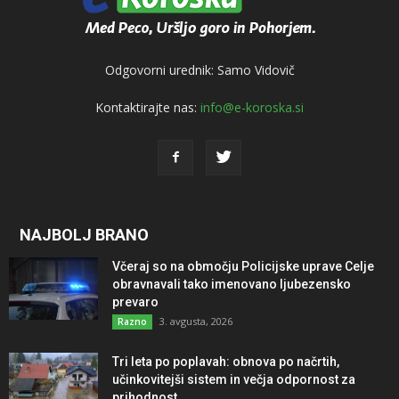
Odgovorni urednik: Samo Vidovič
Kontaktirajte nas:
info@e-koroska.si
NAJBOLJ BRANO
Včeraj so na območju Policijske uprave Celje
obravnavali tako imenovano ljubezensko
prevaro
3. avgusta, 2026
Razno
Tri leta po poplavah: obnova po načrtih,
učinkovitejši sistem in večja odpornost za
prihodnost