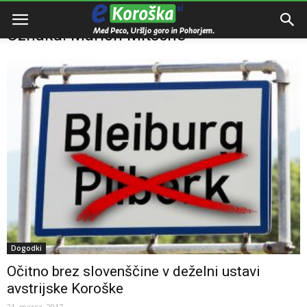
Domov
Oznake
Marion Mitsche
Oznaka: Marion Mitsche
Dogodki
Očitno brez slovenščine v deželni ustavi
avstrijske Koroške
21. marca, 2017