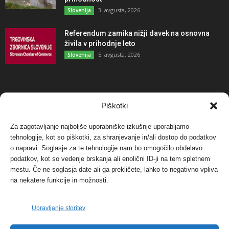
3. avgusta, 2026
Slovenija
Referendum zamika nižji davek na osnovna
živila v prihodnje leto
5. avgusta, 2026
Slovenija
NAJBOLJ KOMENTIRANO
Piškotki
Za zagotavljanje najboljše uporabniške izkušnje uporabljamo
Protest proti vetrnim elektrarnam na Ojstrici, v
tehnologije, kot so piškotki, za shranjevanje in/ali dostop do podatkov
svetu pa vedno bolj...
o napravi. Soglasje za te tehnologije nam bo omogočilo obdelavo
12. maja, 2017
Dogodki
podatkov, kot so vedenje brskanja ali enolični ID-ji na tem spletnem
mestu. Če ne soglasja date ali ga prekličete, lahko to negativno vpliva
Tožilstvo v Celovcu v korist elektrarnam
na nekatere funkcije in možnosti.
Verbund
29. januarja, 2018
Dogodki
Upravljanje storitev
FOTO: Razstava cvetličarskega mojstra Andreja