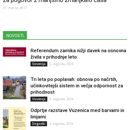
za pogovor z manjšino zmanjkalo časa
31. marca, 2017
NOVOSTI
Referendum zamika nižji davek na osnovna
živila v prihodnje leto
5. avgusta, 2026
Slovenija
Tri leta po poplavah: obnova po načrtih,
učinkovitejši sistem in večja odpornost za
prihodnost
3. avgusta, 2026
Slovenija
Odprtje razstave Vuzenica med barvami in
linijami
3. avgusta, 2026
Dogodki