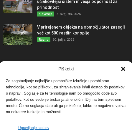
učinkovitejši sistem in večja odpornost za
prihodnost
3. avgusta, 2026
Slovenija
V prirejenem objektu na območju Štor zasegli
več kot 500 rastlin konoplje
30. julija, 2026
Razno
NAJBOLJ KOMENTIRANO
Piškotki
Za zagotavljanje najboljše uporabniške izkušnje uporabljamo
Protest proti vetrnim elektrarnam na Ojstrici, v
tehnologije, kot so piškotki, za shranjevanje in/ali dostop do podatkov
svetu pa vedno bolj...
o napravi. Soglasje za te tehnologije nam bo omogočilo obdelavo
12. maja, 2017
Dogodki
podatkov, kot so vedenje brskanja ali enolični ID-ji na tem spletnem
mestu. Če ne soglasja date ali ga prekličete, lahko to negativno vpliva
Tožilstvo v Celovcu v korist elektrarnam
na nekatere funkcije in možnosti.
Verbund
29. januarja, 2018
Dogodki
Upravljanje storitev