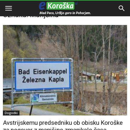
Domov
Oznake
Manjšina
Oznaka: Manjšina
Dogodki
Avstrijskemu predsedniku ob obisku Koroške