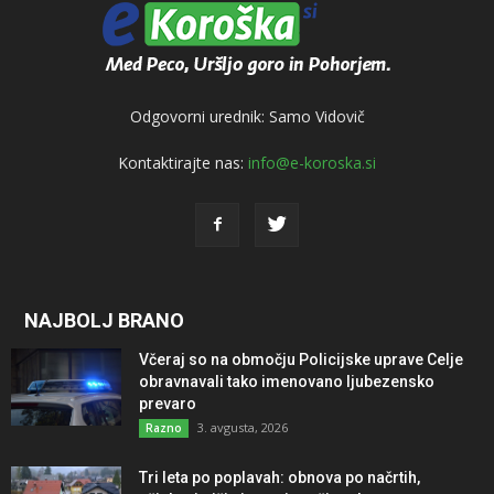
Odgovorni urednik: Samo Vidovič
Kontaktirajte nas:
info@e-koroska.si
NAJBOLJ BRANO
Včeraj so na območju Policijske uprave Celje
obravnavali tako imenovano ljubezensko
prevaro
3. avgusta, 2026
Razno
Tri leta po poplavah: obnova po načrtih,