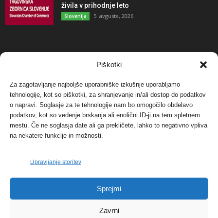
živila v prihodnje leto
5. avgusta, 2026
Slovenija
NAJBOLJ KOMENTIRANO
Piškotki
Za zagotavljanje najboljše uporabniške izkušnje uporabljamo
Protest proti vetrnim elektrarnam na Ojstrici, v
tehnologije, kot so piškotki, za shranjevanje in/ali dostop do podatkov
svetu pa vedno bolj...
o napravi. Soglasje za te tehnologije nam bo omogočilo obdelavo
12. maja, 2017
Dogodki
podatkov, kot so vedenje brskanja ali enolični ID-ji na tem spletnem
mestu. Če ne soglasja date ali ga prekličete, lahko to negativno vpliva
Tožilstvo v Celovcu v korist elektrarnam
na nekatere funkcije in možnosti.
Verbund
29. januarja, 2018
Dogodki
Upravljanje storitev
FOTO: Razstava cvetličarskega mojstra Andreja
Sprejmi
Rusa
27. novembra, 2017
Dogodki
Zavrni