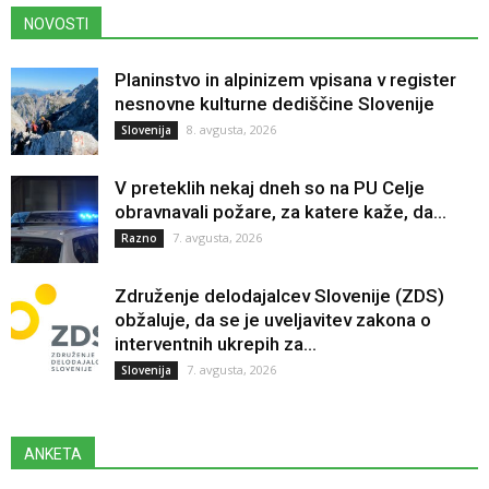
NOVOSTI
Planinstvo in alpinizem vpisana v register
nesnovne kulturne dediščine Slovenije
8. avgusta, 2026
Slovenija
V preteklih nekaj dneh so na PU Celje
obravnavali požare, za katere kaže, da...
7. avgusta, 2026
Razno
Združenje delodajalcev Slovenije (ZDS)
obžaluje, da se je uveljavitev zakona o
interventnih ukrepih za...
7. avgusta, 2026
Slovenija
ANKETA