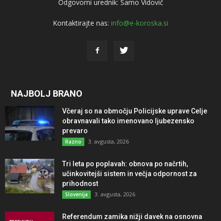
Odgovorni urednik: Samo Vidovič
Kontaktirajte nas:
info@e-koroska.si
NAJBOLJ BRANO
Včeraj so na območju Policijske uprave Celje
obravnavali tako imenovano ljubezensko
prevaro
3. avgusta, 2026
Razno
Tri leta po poplavah: obnova po načrtih,
učinkovitejši sistem in večja odpornost za
prihodnost
3. avgusta, 2026
Slovenija
Referendum zamika nižji davek na osnovna