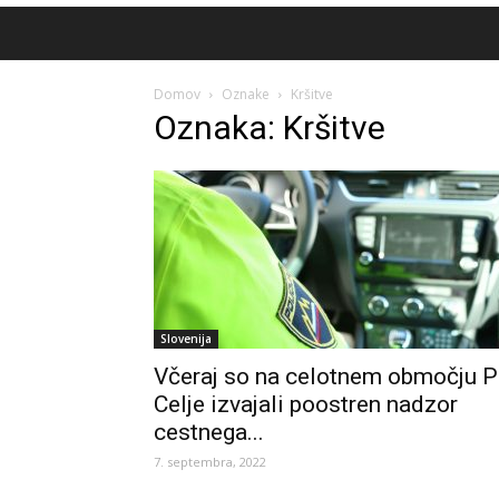
Domov
Oznake
Kršitve
Oznaka: Kršitve
Slovenija
Včeraj so na celotnem območju 
Celje izvajali poostren nadzor
cestnega...
7. septembra, 2022