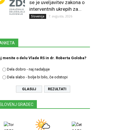
se je uveljavitev zakona o
interventnih ukrepih za...
7. avgusta, 2026
Slovenija
ANKETA
j menite o delu Vlade RS in dr. Roberta Goloba?
Dela dobro - naj nadaljuje
Dela slabo - bolje bi bilo, če odstopi
REZULTATI
SLOVENJ GRADEC