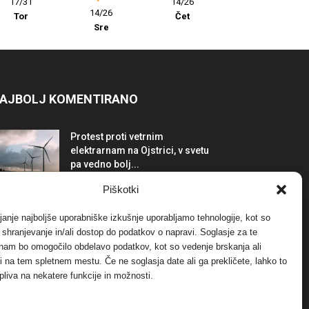
17/31
14/26
14/26
Tor
Čet
Sre
AJBOLJ KOMENTIRANO
Protest proti vetrnim
elektrarnam na Ojstrici, v svetu
pa vedno bolj...
12. maja, 2017
Dogodki
Piškotki
Tožilstvo v Celovcu v korist
janje najboljše uporabniške izkušnje uporabljamo tehnologije, kot so
elektrarnam Verbund
a shranjevanje in/ali dostop do podatkov o napravi. Soglasje za te
29. januarja, 2018
Dogodki
 nam bo omogočilo obdelavo podatkov, kot so vedenje brskanja ali
-ji na tem spletnem mestu. Če ne soglasja date ali ga prekličete, lahko to
pliva na nekatere funkcije in možnosti.
FOTO: Razstava cvetličarskega
mojstra Andreja Rusa
27. novembra, 2017
Dogodki