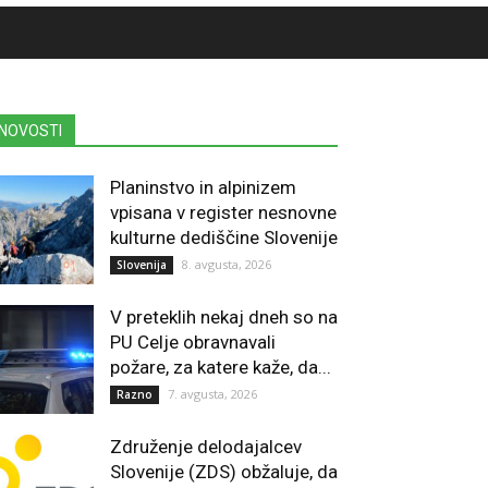
NOVOSTI
Planinstvo in alpinizem
vpisana v register nesnovne
kulturne dediščine Slovenije
8. avgusta, 2026
Slovenija
V preteklih nekaj dneh so na
PU Celje obravnavali
požare, za katere kaže, da...
7. avgusta, 2026
Razno
Združenje delodajalcev
Slovenije (ZDS) obžaluje, da