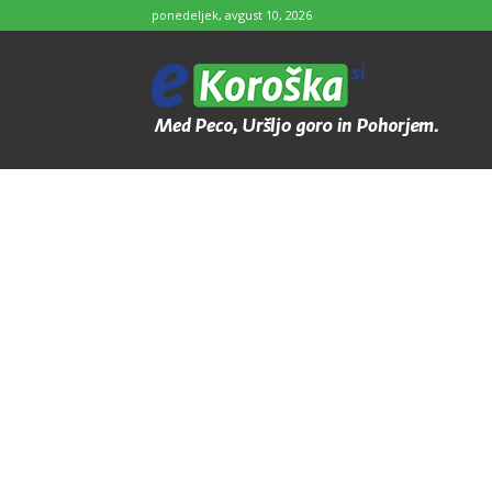
ponedeljek, avgust 10, 2026
e-
Koroška