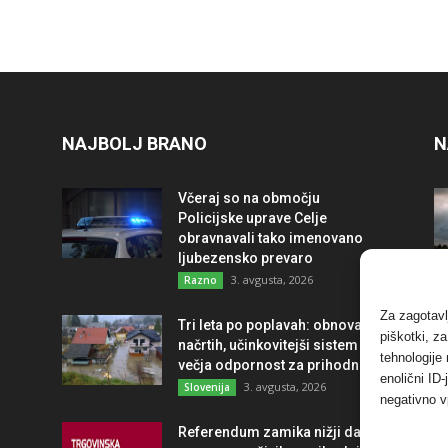
NAJBOLJ BRANO
N
Včeraj so na območju
Policijske uprave Celje
obravnavali tako imenovano
ljubezensko prevaro
3. avgusta, 2026
Razno
Za zagotavl
Tri leta po poplavah: obnova po
piškotki, z
načrtih, učinkovitejši sistem in
tehnologije
večja odpornost za prihodnost
enolični ID
3. avgusta, 2026
Slovenija
negativno v
Referendum zamika nižji davek