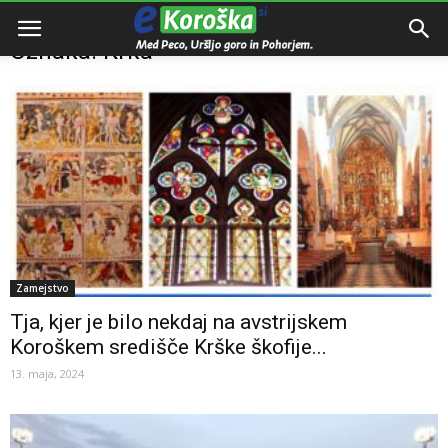
Domov
Oznake
Krka
Oznaka: Krka
Zamejstvo
Tja, kjer je bilo nekdaj na avstrijskem
Koroškem središče Krške škofije...
13. maja, 2024