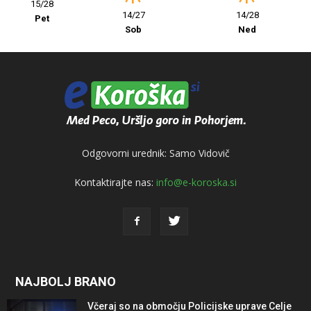
15/28
14/27
14/28
Pet
Sob
Ned
Odgovorni urednik: Samo Vidovič
Kontaktirajte nas:
info@e-koroska.si
NAJBOLJ BRANO
Včeraj so na območju Policijske uprave Celje