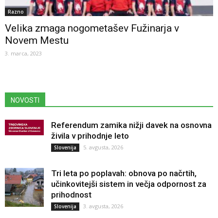
Razno
Velika zmaga nogometašev Fužinarja v
Novem Mestu
3. marca, 2023
NOVOSTI
Referendum zamika nižji davek na osnovna
živila v prihodnje leto
5. avgusta, 2026
Slovenija
Tri leta po poplavah: obnova po načrtih,
učinkovitejši sistem in večja odpornost za
prihodnost
3. avgusta, 2026
Slovenija