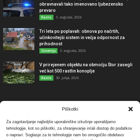
obravnavali tako imenovano ljubezensko
prevaro
3. avgusta, 2026
Razno
Tri leta po poplavah: obnova po načrtih,
učinkovitejši sistem in večja odpornost za
prihodnost
3. avgusta, 2026
Slovenija
V prirejenem objektu na območju Štor zasegli
več kot 500 rastlin konoplje
30. julija, 2026
Razno
NAJBOLJ KOMENTIRANO
Piškotki
Za zagotavljanje najboljše uporabniške izkušnje uporabljamo
Protest proti vetrnim elektrarnam na Ojstrici, v
tehnologije, kot so piškotki, za shranjevanje in/ali dostop do podatkov
svetu pa vedno bolj...
o napravi. Soglasje za te tehnologije nam bo omogočilo obdelavo
12. maja, 2017
Dogodki