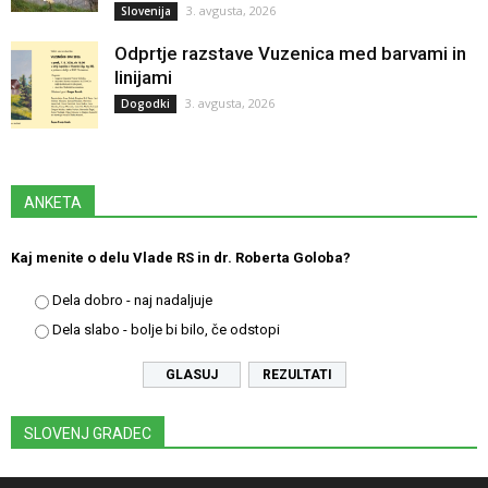
3. avgusta, 2026
Slovenija
Odprtje razstave Vuzenica med barvami in
linijami
3. avgusta, 2026
Dogodki
ANKETA
Kaj menite o delu Vlade RS in dr. Roberta Goloba?
Dela dobro - naj nadaljuje
Dela slabo - bolje bi bilo, če odstopi
REZULTATI
SLOVENJ GRADEC