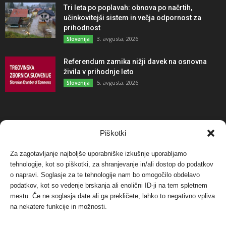
Tri leta po poplavah: obnova po načrtih,
učinkovitejši sistem in večja odpornost za
prihodnost
3. avgusta, 2026
Slovenija
Referendum zamika nižji davek na osnovna
živila v prihodnje leto
5. avgusta, 2026
Slovenija
NAJBOLJ KOMENTIRANO
Piškotki
Za zagotavljanje najboljše uporabniške izkušnje uporabljamo
Protest proti vetrnim elektrarnam na Ojstrici, v
tehnologije, kot so piškotki, za shranjevanje in/ali dostop do podatkov
svetu pa vedno bolj...
o napravi. Soglasje za te tehnologije nam bo omogočilo obdelavo
12. maja, 2017
Dogodki
podatkov, kot so vedenje brskanja ali enolični ID-ji na tem spletnem
mestu. Če ne soglasja date ali ga prekličete, lahko to negativno vpliva
Tožilstvo v Celovcu v korist elektrarnam
na nekatere funkcije in možnosti.
Verbund
29. januarja, 2018
Dogodki