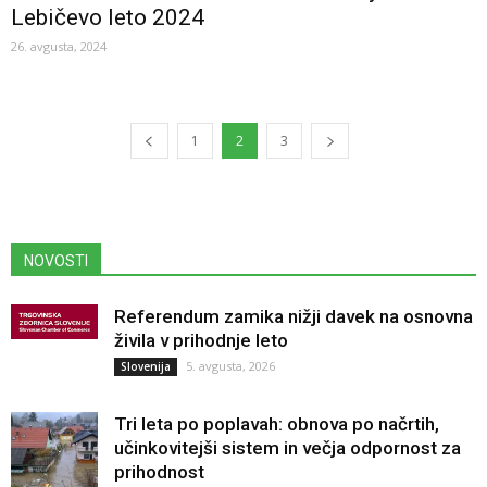
Lebičevo leto 2024
26. avgusta, 2024
1
2
3
NOVOSTI
Referendum zamika nižji davek na osnovna
živila v prihodnje leto
5. avgusta, 2026
Slovenija
Tri leta po poplavah: obnova po načrtih,
učinkovitejši sistem in večja odpornost za
prihodnost