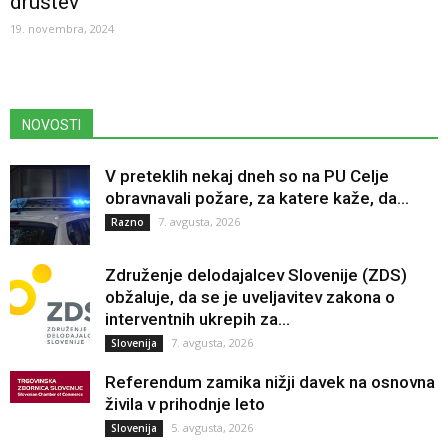
društev
19. novembra, 2024
NOVOSTI
V preteklih nekaj dneh so na PU Celje
obravnavali požare, za katere kaže, da...
7. avgusta, 2026
Razno
Združenje delodajalcev Slovenije (ZDS)
obžaluje, da se je uveljavitev zakona o
interventnih ukrepih za...
7. avgusta, 2026
Slovenija
Referendum zamika nižji davek na osnovna
živila v prihodnje leto
5. avgusta, 2026
Slovenija