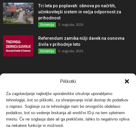
Tri leta po poplavah: obnova po načrtih,
učinkovitejši sistem in večja odpornost za
prihodnost
3. avgusta, 2026
Slovenija
Referendum zamika nižji davek na osnovna
živila v prihodnje leto
5. avgusta, 2026
Slovenija
NAJBOLJ KOMENTIRANO
Piškotki
Za zagotavljanje najboljše uporabniške izkušnje uporabljamo
Protest proti vetrnim elektrarnam na Ojstrici, v
tehnologije, kot so piškotki, za shranjevanje in/ali dostop do podatkov
svetu pa vedno bolj...
o napravi. Soglasje za te tehnologije nam bo omogočilo obdelavo
12. maja, 2017
Dogodki
podatkov, kot so vedenje brskanja ali enolični ID-ji na tem spletnem
mestu. Če ne soglasja date ali ga prekličete, lahko to negativno vpliva
Tožilstvo v Celovcu v korist elektrarnam
na nekatere funkcije in možnosti.
Verbund
29. januarja, 2018