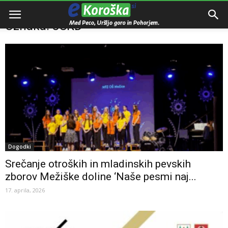
Domov
Oznake
JSKD
Oznaka: JSKD
Dogodki
Srečanje otroških in mladinskih pevskih
zborov Mežiške doline ‘Naše pesmi naj...
17. aprila, 2026