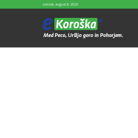
sobota, avgust 8, 2026
e-
Koroška