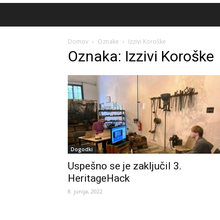
Domov
Oznake
Izzivi Koroške
Oznaka: Izzivi Koroške
Dogodki
Uspešno se je zaključil 3.
HeritageHack
8. junija, 2022