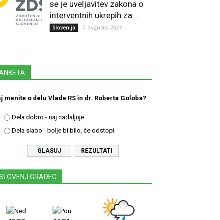
se je uveljavitev zakona o
interventnih ukrepih za...
7. avgusta, 2026
Slovenija
ANKETA
j menite o delu Vlade RS in dr. Roberta Goloba?
Dela dobro - naj nadaljuje
Dela slabo - bolje bi bilo, če odstopi
REZULTATI
SLOVENJ GRADEC