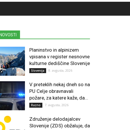
NOVOSTI
Planinstvo in alpinizem
vpisana v register nesnovne
kulturne dediščine Slovenije
8. avgusta, 2026
Slovenija
V preteklih nekaj dneh so na
PU Celje obravnavali
požare, za katere kaže, da...
7. avgusta, 2026
Razno
Združenje delodajalcev
Slovenije (ZDS) obžaluje, da