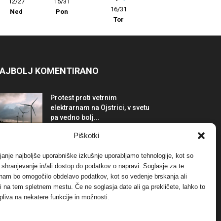
12/27
15/31
16/31
Ned
Pon
Tor
AJBOLJ KOMENTIRANO
Protest proti vetrnim
elektrarnam na Ojstrici, v svetu
pa vedno bolj...
12. maja, 2017
Dogodki
Piškotki
Tožilstvo v Celovcu v korist
janje najboljše uporabniške izkušnje uporabljamo tehnologije, kot so
elektrarnam Verbund
a shranjevanje in/ali dostop do podatkov o napravi. Soglasje za te
29. januarja, 2018
Dogodki
 nam bo omogočilo obdelavo podatkov, kot so vedenje brskanja ali
-ji na tem spletnem mestu. Če ne soglasja date ali ga prekličete, lahko to
pliva na nekatere funkcije in možnosti.
FOTO: Razstava cvetličarskega
mojstra Andreja Rusa
27. novembra, 2017
Dogodki