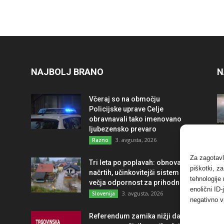
NAJBOLJ BRANO
N
Včeraj so na območju
Policijske uprave Celje
obravnavali tako imenovano
ljubezensko prevaro
3. avgusta, 2026
Razno
Za zagotavl
Tri leta po poplavah: obnova po
piškotki, z
načrtih, učinkovitejši sistem in
tehnologije
večja odpornost za prihodnost
enolični ID
3. avgusta, 2026
Slovenija
negativno v
Referendum zamika nižji davek