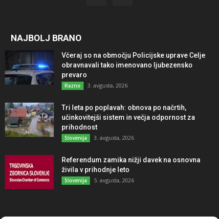
NAJBOLJ BRANO
Včeraj so na območju Policijske uprave Celje
obravnavali tako imenovano ljubezensko
prevaro
3. avgusta, 2026
Razno
Tri leta po poplavah: obnova po načrtih,
učinkovitejši sistem in večja odpornost za
prihodnost
3. avgusta, 2026
Slovenija
Referendum zamika nižji davek na osnovna
živila v prihodnje leto
5. avgusta, 2026
Slovenija