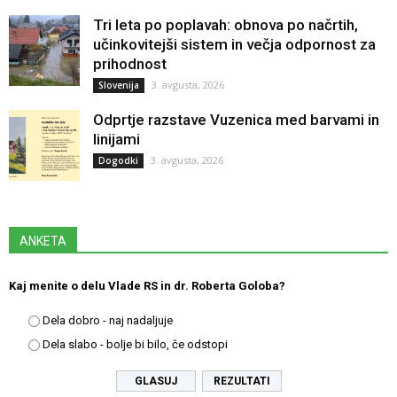
Tri leta po poplavah: obnova po načrtih,
učinkovitejši sistem in večja odpornost za
prihodnost
3. avgusta, 2026
Slovenija
Odprtje razstave Vuzenica med barvami in
linijami
3. avgusta, 2026
Dogodki
ANKETA
Kaj menite o delu Vlade RS in dr. Roberta Goloba?
Dela dobro - naj nadaljuje
Dela slabo - bolje bi bilo, če odstopi
REZULTATI