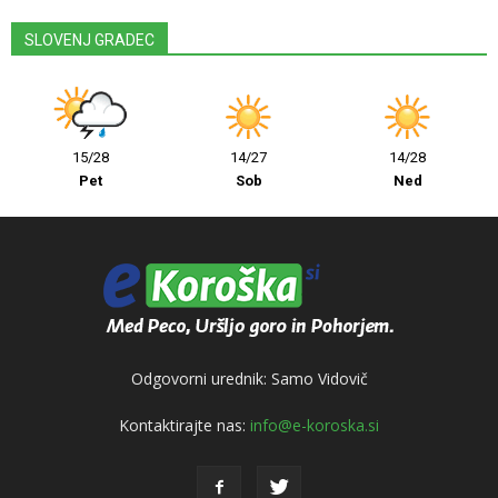
SLOVENJ GRADEC
15/28
14/27
14/28
Pet
Sob
Ned
Odgovorni urednik: Samo Vidovič
Kontaktirajte nas:
info@e-koroska.si