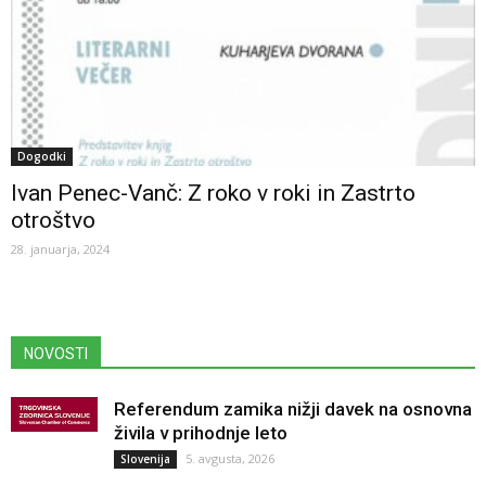
Dogodki
Ivan Penec-Vanč: Z roko v roki in Zastrto
otroštvo
28. januarja, 2024
NOVOSTI
Referendum zamika nižji davek na osnovna
živila v prihodnje leto
5. avgusta, 2026
Slovenija