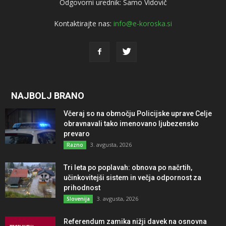
Odgovorni urednik: Samo Vidovič
Kontaktirajte nas:
info@e-koroska.si
NAJBOLJ BRANO
Včeraj so na območju Policijske uprave Celje
obravnavali tako imenovano ljubezensko
prevaro
3. avgusta, 2026
Razno
Tri leta po poplavah: obnova po načrtih,
učinkovitejši sistem in večja odpornost za
prihodnost
3. avgusta, 2026
Slovenija
Referendum zamika nižji davek na osnovna