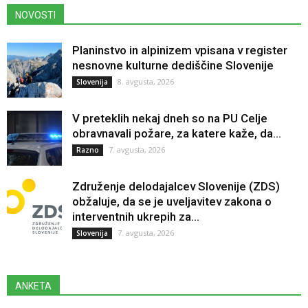
NOVOSTI
Planinstvo in alpinizem vpisana v register
nesnovne kulturne dediščine Slovenije
8. avgusta, 2026
Slovenija
V preteklih nekaj dneh so na PU Celje
obravnavali požare, za katere kaže, da...
7. avgusta, 2026
Razno
Združenje delodajalcev Slovenije (ZDS)
obžaluje, da se je uveljavitev zakona o
interventnih ukrepih za...
7. avgusta, 2026
Slovenija
ANKETA