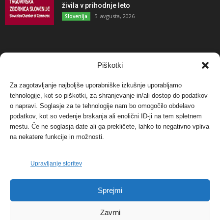
živila v prihodnje leto
5. avgusta, 2026
Slovenija
NAJBOLJ KOMENTIRANO
Piškotki
Za zagotavljanje najboljše uporabniške izkušnje uporabljamo
Protest proti vetrnim elektrarnam na Ojstrici, v
tehnologije, kot so piškotki, za shranjevanje in/ali dostop do podatkov
svetu pa vedno bolj...
o napravi. Soglasje za te tehnologije nam bo omogočilo obdelavo
12. maja, 2017
Dogodki
podatkov, kot so vedenje brskanja ali enolični ID-ji na tem spletnem
mestu. Če ne soglasja date ali ga prekličete, lahko to negativno vpliva
Tožilstvo v Celovcu v korist elektrarnam
na nekatere funkcije in možnosti.
Verbund
29. januarja, 2018
Dogodki
Upravljanje storitev
FOTO: Razstava cvetličarskega mojstra Andreja
Sprejmi
Rusa
27. novembra, 2017
Dogodki
Zavrni