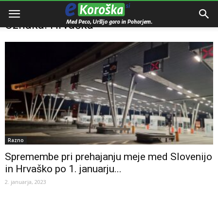
Domov
Oznake
Hrvaška
Oznaka: Hrvaška
Razno
Spremembe pri prehajanju meje med Slovenijo
in Hrvaško po 1. januarju...
2. januarja, 2023