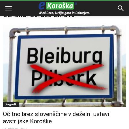
Domov
Oznake
Gorazd Žmavc
Oznaka: Gorazd Žmavc
Dogodki
Očitno brez slovenščine v deželni ustavi
avstrijske Koroške
21. marca, 2017