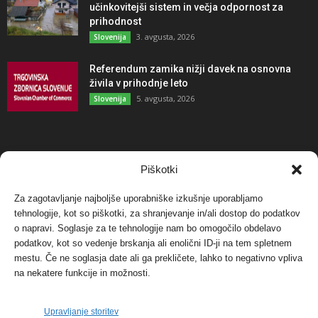
učinkovitejši sistem in večja odpornost za
prihodnost
3. avgusta, 2026
Slovenija
Referendum zamika nižji davek na osnovna
živila v prihodnje leto
5. avgusta, 2026
Slovenija
NAJBOLJ KOMENTIRANO
Piškotki
Za zagotavljanje najboljše uporabniške izkušnje uporabljamo
Protest proti vetrnim elektrarnam na Ojstrici, v
tehnologije, kot so piškotki, za shranjevanje in/ali dostop do podatkov
svetu pa vedno bolj...
o napravi. Soglasje za te tehnologije nam bo omogočilo obdelavo
12. maja, 2017
Dogodki
podatkov, kot so vedenje brskanja ali enolični ID-ji na tem spletnem
mestu. Če ne soglasja date ali ga prekličete, lahko to negativno vpliva
Tožilstvo v Celovcu v korist elektrarnam
na nekatere funkcije in možnosti.
Verbund
29. januarja, 2018
Dogodki
Upravljanje storitev