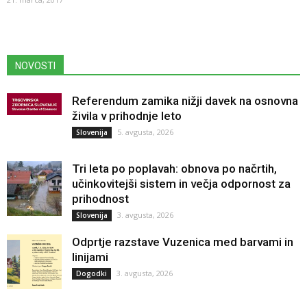
NOVOSTI
Referendum zamika nižji davek na osnovna
živila v prihodnje leto
5. avgusta, 2026
Slovenija
Tri leta po poplavah: obnova po načrtih,
učinkovitejši sistem in večja odpornost za
prihodnost
3. avgusta, 2026
Slovenija
Odprtje razstave Vuzenica med barvami in
linijami
3. avgusta, 2026
Dogodki