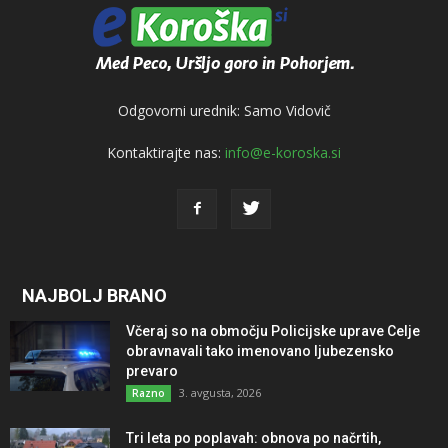
Odgovorni urednik: Samo Vidovič
Kontaktirajte nas:
info@e-koroska.si
NAJBOLJ BRANO
Včeraj so na območju Policijske uprave Celje
obravnavali tako imenovano ljubezensko
prevaro
3. avgusta, 2026
Razno
Tri leta po poplavah: obnova po načrtih,