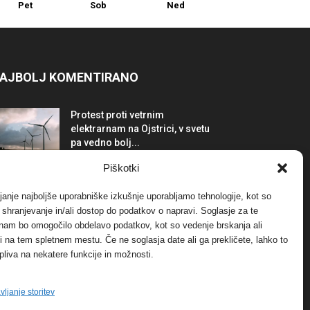
Pet
Sob
Ned
AJBOLJ KOMENTIRANO
Protest proti vetrnim
elektrarnam na Ojstrici, v svetu
pa vedno bolj...
12. maja, 2017
Dogodki
Piškotki
Tožilstvo v Celovcu v korist
janje najboljše uporabniške izkušnje uporabljamo tehnologije, kot so
elektrarnam Verbund
a shranjevanje in/ali dostop do podatkov o napravi. Soglasje za te
29. januarja, 2018
Dogodki
 nam bo omogočilo obdelavo podatkov, kot so vedenje brskanja ali
-ji na tem spletnem mestu. Če ne soglasja date ali ga prekličete, lahko to
pliva na nekatere funkcije in možnosti.
FOTO: Razstava cvetličarskega
mojstra Andreja Rusa
27. novembra, 2017
Dogodki
vljanje storitev