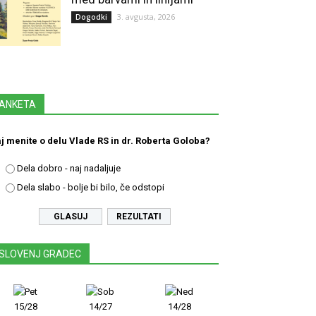
3. avgusta, 2026
Dogodki
ANKETA
j menite o delu Vlade RS in dr. Roberta Goloba?
Dela dobro - naj nadaljuje
Dela slabo - bolje bi bilo, če odstopi
REZULTATI
SLOVENJ GRADEC
15/28
14/27
14/28