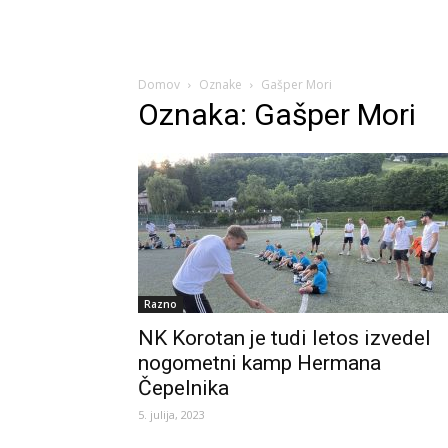
Domov
Oznake
Gašper Mori
Oznaka: Gašper Mori
Razno
NK Korotan je tudi letos izvedel
nogometni kamp Hermana
Čepelnika
5. julija, 2023