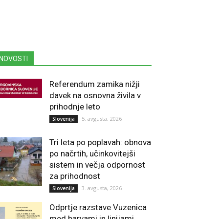
NOVOSTI
Referendum zamika nižji
davek na osnovna živila v
prihodnje leto
5. avgusta, 2026
Slovenija
Tri leta po poplavah: obnova
po načrtih, učinkovitejši
sistem in večja odpornost
za prihodnost
3. avgusta, 2026
Slovenija
Odprtje razstave Vuzenica
med barvami in linijami