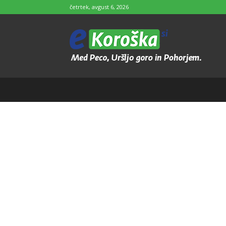
četrtek, avgust 6, 2026
e-
Koroška