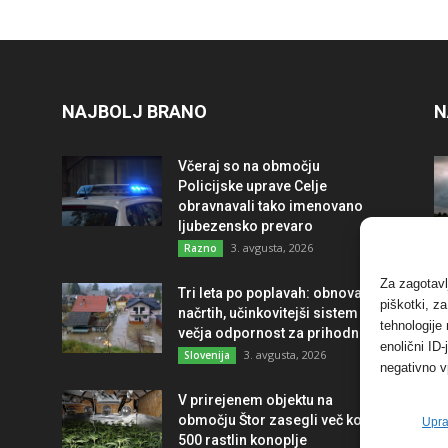
NAJBOLJ BRANO
N
Včeraj so na območju
Policijske uprave Celje
obravnavali tako imenovano
ljubezensko prevaro
3. avgusta, 2026
Razno
Za zagotavl
Tri leta po poplavah: obnova po
piškotki, z
načrtih, učinkovitejši sistem in
tehnologije
večja odpornost za prihodnost
enolični ID
3. avgusta, 2026
Slovenija
negativno v
V prirejenem objektu na
območju Štor zasegli več kot
Upra
500 rastlin konoplje