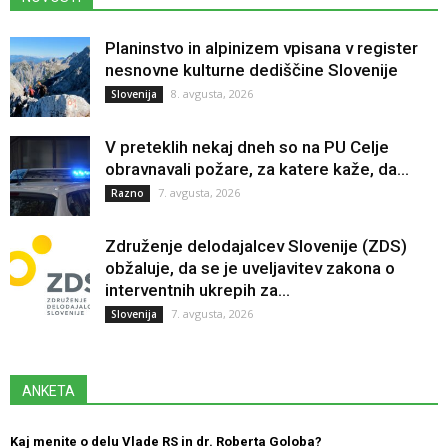
Planinstvo in alpinizem vpisana v register
nesnovne kulturne dediščine Slovenije
8. avgusta, 2026
Slovenija
V preteklih nekaj dneh so na PU Celje
obravnavali požare, za katere kaže, da...
7. avgusta, 2026
Razno
Združenje delodajalcev Slovenije (ZDS)
obžaluje, da se je uveljavitev zakona o
interventnih ukrepih za...
7. avgusta, 2026
Slovenija
ANKETA
Kaj menite o delu Vlade RS in dr. Roberta Goloba?