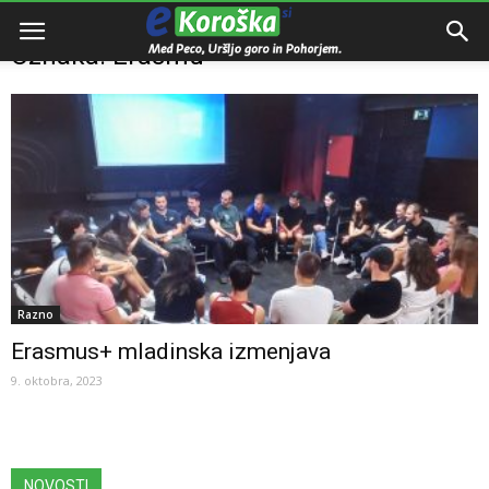
Domov
Oznake
Erasmu
Oznaka: Erasmu
Razno
Erasmus+ mladinska izmenjava
9. oktobra, 2023
NOVOSTI