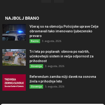
NAJBOLJ BRANO
Včeraj so na območju Policijske uprave Celje
obravnavali tako imenovano ljubezensko
prevaro
3. avgusta, 2026
Razno
Tri leta po poplavah: obnova po načrtih,
učinkovitejši sistem in večja odpornost za
prihodnost
3. avgusta, 2026
Slovenija
Referendum zamika nižji davek na osnovna
živila v prihodnje leto
5. avgusta, 2026
Slovenija