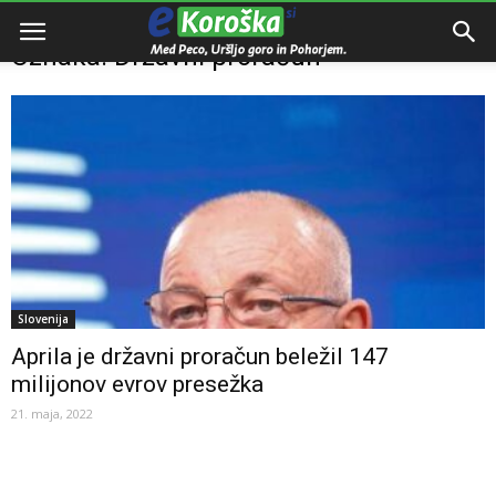
Domov
Oznake
Državni proračun
Oznaka: Državni proračun
Slovenija
Aprila je državni proračun beležil 147
milijonov evrov presežka
21. maja, 2022