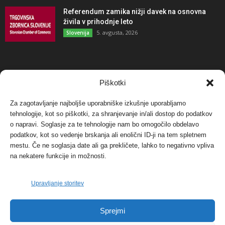
Referendum zamika nižji davek na osnovna
živila v prihodnje leto
5. avgusta, 2026
Slovenija
NAJBOLJ KOMENTIRANO
Piškotki
Za zagotavljanje najboljše uporabniške izkušnje uporabljamo
Protest proti vetrnim elektrarnam na Ojstrici, v
tehnologije, kot so piškotki, za shranjevanje in/ali dostop do podatkov
svetu pa vedno bolj...
o napravi. Soglasje za te tehnologije nam bo omogočilo obdelavo
12. maja, 2017
Dogodki
podatkov, kot so vedenje brskanja ali enolični ID-ji na tem spletnem
mestu. Če ne soglasja date ali ga prekličete, lahko to negativno vpliva
Tožilstvo v Celovcu v korist elektrarnam
na nekatere funkcije in možnosti.
Verbund
29. januarja, 2018
Dogodki
Upravljanje storitev
FOTO: Razstava cvetličarskega mojstra Andreja
Sprejmi
Rusa
27. novembra, 2017
Dogodki