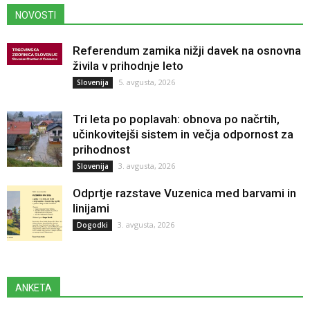
NOVOSTI
Referendum zamika nižji davek na osnovna
živila v prihodnje leto
5. avgusta, 2026
Slovenija
Tri leta po poplavah: obnova po načrtih,
učinkovitejši sistem in večja odpornost za
prihodnost
3. avgusta, 2026
Slovenija
Odprtje razstave Vuzenica med barvami in
linijami
3. avgusta, 2026
Dogodki
ANKETA