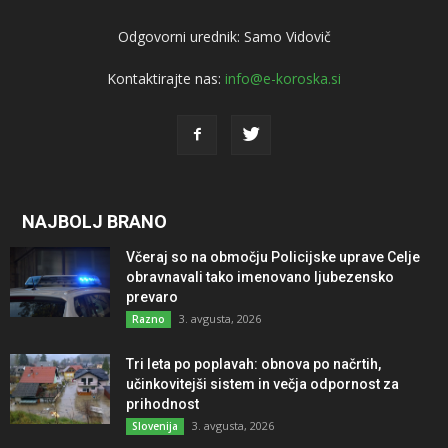
Odgovorni urednik: Samo Vidovič
Kontaktirajte nas:
info@e-koroska.si
NAJBOLJ BRANO
Včeraj so na območju Policijske uprave Celje
obravnavali tako imenovano ljubezensko
prevaro
3. avgusta, 2026
Razno
Tri leta po poplavah: obnova po načrtih,
učinkovitejši sistem in večja odpornost za
prihodnost
3. avgusta, 2026
Slovenija