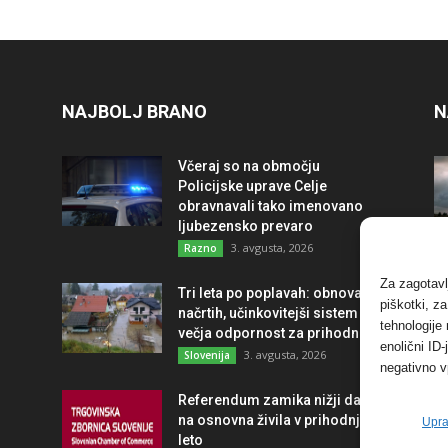
NAJBOLJ BRANO
N
Včeraj so na območju
Policijske uprave Celje
obravnavali tako imenovano
ljubezensko prevaro
3. avgusta, 2026
Razno
Za zagotavl
Tri leta po poplavah: obnova po
piškotki, z
načrtih, učinkovitejši sistem in
tehnologije
večja odpornost za prihodnost
enolični ID
3. avgusta, 2026
Slovenija
negativno v
Referendum zamika nižji davek
na osnovna živila v prihodnje
Upra
leto