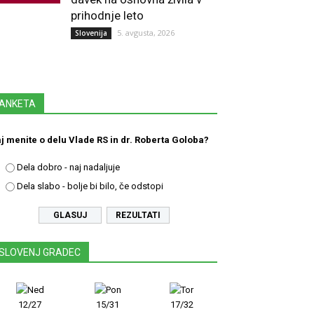
prihodnje leto
5. avgusta, 2026
Slovenija
ANKETA
j menite o delu Vlade RS in dr. Roberta Goloba?
Dela dobro - naj nadaljuje
Dela slabo - bolje bi bilo, če odstopi
REZULTATI
SLOVENJ GRADEC
12/27
15/31
17/32