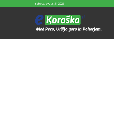
sobota, avgust 8, 2026
e-
Koroška