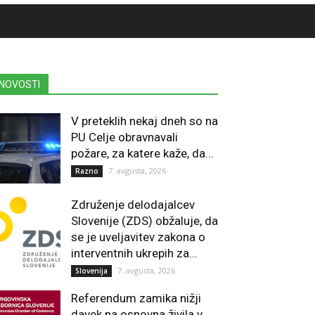
NOVOSTI
V preteklih nekaj dneh so na
PU Celje obravnavali
požare, za katere kaže, da...
7. avgusta, 2026
Razno
Združenje delodajalcev
Slovenije (ZDS) obžaluje, da
se je uveljavitev zakona o
interventnih ukrepih za...
7. avgusta, 2026
Slovenija
Referendum zamika nižji
davek na osnovna živila v