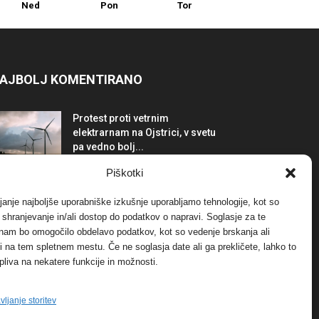
Ned
Pon
Tor
AJBOLJ KOMENTIRANO
Protest proti vetrnim
elektrarnam na Ojstrici, v svetu
pa vedno bolj...
12. maja, 2017
Dogodki
Piškotki
Tožilstvo v Celovcu v korist
janje najboljše uporabniške izkušnje uporabljamo tehnologije, kot so
elektrarnam Verbund
a shranjevanje in/ali dostop do podatkov o napravi. Soglasje za te
29. januarja, 2018
Dogodki
 nam bo omogočilo obdelavo podatkov, kot so vedenje brskanja ali
-ji na tem spletnem mestu. Če ne soglasja date ali ga prekličete, lahko to
pliva na nekatere funkcije in možnosti.
FOTO: Razstava cvetličarskega
mojstra Andreja Rusa
27. novembra, 2017
Dogodki
vljanje storitev