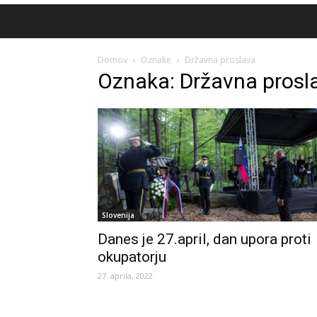
Domov
Oznake
Državna proslava
Oznaka: Državna prosl
Slovenija
Danes je 27.april, dan upora proti
okupatorju
27. aprila, 2022