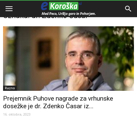
Domov
Oznake
Dr. Zdenko Časar
Oznaka: dr. Zdenko Časar
Razno
Prejemnik Puhove nagrade za vrhunske
dosežke je dr. Zdenko Časar iz...
16. oktobra, 2023