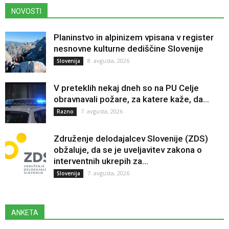
NOVOSTI
Planinstvo in alpinizem vpisana v register
nesnovne kulturne dediščine Slovenije
8. avgusta, 2026
Slovenija
V preteklih nekaj dneh so na PU Celje
obravnavali požare, za katere kaže, da...
7. avgusta, 2026
Razno
Združenje delodajalcev Slovenije (ZDS)
obžaluje, da se je uveljavitev zakona o
interventnih ukrepih za...
7. avgusta, 2026
Slovenija
ANKETA