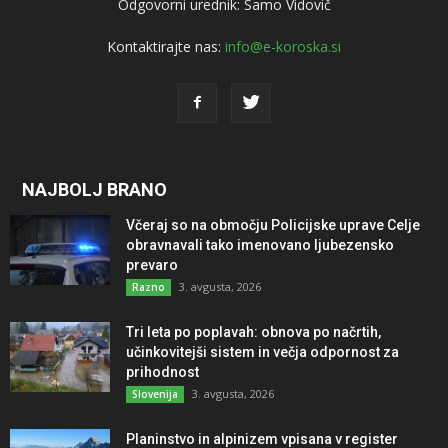
Odgovorni urednik: Samo Vidovič
Kontaktirajte nas:
info@e-koroska.si
NAJBOLJ BRANO
Včeraj so na območju Policijske uprave Celje
obravnavali tako imenovano ljubezensko
prevaro
3. avgusta, 2026
Razno
Tri leta po poplavah: obnova po načrtih,
učinkovitejši sistem in večja odpornost za
prihodnost
3. avgusta, 2026
Slovenija
Planinstvo in alpinizem vpisana v register