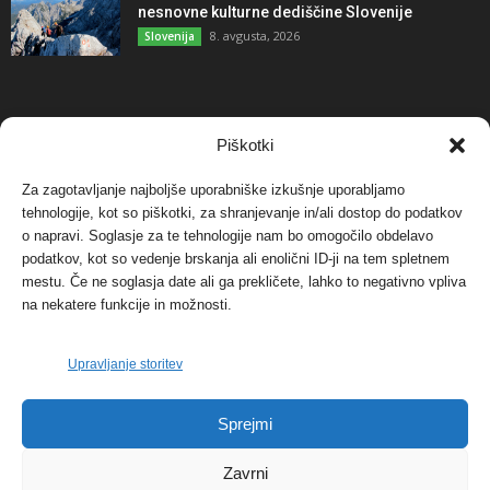
nesnovne kulturne dediščine Slovenije
8. avgusta, 2026
Slovenija
NAJBOLJ KOMENTIRANO
Piškotki
Za zagotavljanje najboljše uporabniške izkušnje uporabljamo
Protest proti vetrnim elektrarnam na Ojstrici, v
tehnologije, kot so piškotki, za shranjevanje in/ali dostop do podatkov
svetu pa vedno bolj...
o napravi. Soglasje za te tehnologije nam bo omogočilo obdelavo
12. maja, 2017
Dogodki
podatkov, kot so vedenje brskanja ali enolični ID-ji na tem spletnem
mestu. Če ne soglasja date ali ga prekličete, lahko to negativno vpliva
Tožilstvo v Celovcu v korist elektrarnam
na nekatere funkcije in možnosti.
Verbund
29. januarja, 2018
Dogodki
Upravljanje storitev
FOTO: Razstava cvetličarskega mojstra Andreja
Sprejmi
Rusa
27. novembra, 2017
Dogodki
Zavrni