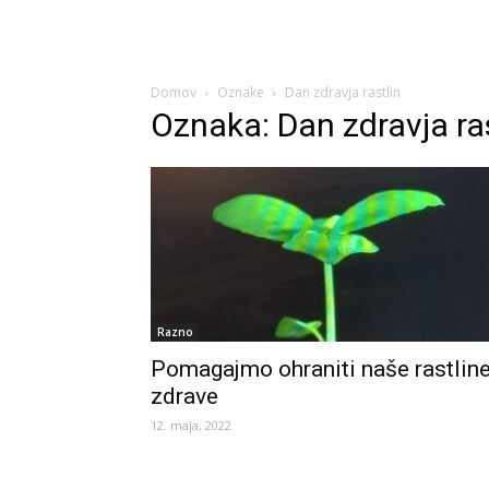
Domov
Oznake
Dan zdravja rastlin
Oznaka: Dan zdravja ras
Razno
Pomagajmo ohraniti naše rastlin
zdrave
12. maja, 2022