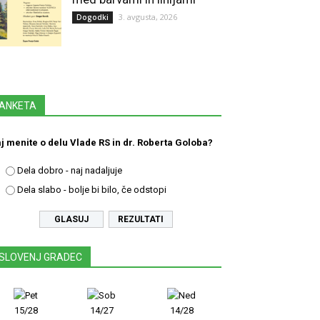
3. avgusta, 2026
Dogodki
ANKETA
j menite o delu Vlade RS in dr. Roberta Goloba?
Dela dobro - naj nadaljuje
Dela slabo - bolje bi bilo, če odstopi
REZULTATI
SLOVENJ GRADEC
15/28
14/27
14/28