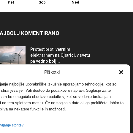
Pet
Sob
Ned
AJBOLJ KOMENTIRANO
Protest proti vetrnim
elektrarnam na Ojstrici, v svetu
pa vedno bolj...
12. maja, 2017
Dogodki
Piškotki
Tožilstvo v Celovcu v korist
janje najboljše uporabniške izkušnje uporabljamo tehnologije, kot so
elektrarnam Verbund
a shranjevanje in/ali dostop do podatkov o napravi. Soglasje za te
29. januarja, 2018
Dogodki
 nam bo omogočilo obdelavo podatkov, kot so vedenje brskanja ali
-ji na tem spletnem mestu. Če ne soglasja date ali ga prekličete, lahko to
pliva na nekatere funkcije in možnosti.
FOTO: Razstava cvetličarskega
mojstra Andreja Rusa
27. novembra, 2017
Dogodki
vljanje storitev