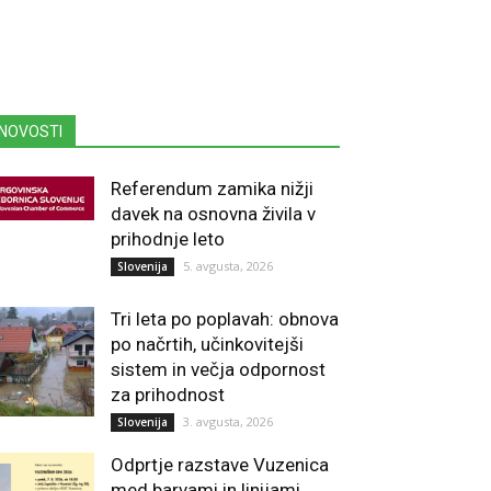
NOVOSTI
Referendum zamika nižji
davek na osnovna živila v
prihodnje leto
5. avgusta, 2026
Slovenija
Tri leta po poplavah: obnova
po načrtih, učinkovitejši
sistem in večja odpornost
za prihodnost
3. avgusta, 2026
Slovenija
Odprtje razstave Vuzenica
med barvami in linijami