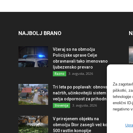
NAJBOLJ BRANO
N
Včeraj so na območju
Policijske uprave Celje
obravnavali tako imenovano
ljubezensko prevaro
3. avgusta, 2026
Razno
Za zagotavl
Tri leta po poplavah: obnova po
piškotki, z
načrtih, učinkovitejši sistem in
tehnologije
večja odpornost za prihodnost
enolični ID
3. avgusta, 2026
Slovenija
negativno v
V prirejenem objektu na
območju Štor zasegli več kot
Upra
500 rastlin konoplje