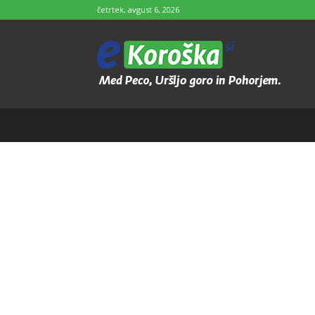
četrtek, avgust 6, 2026
e-
Koroška