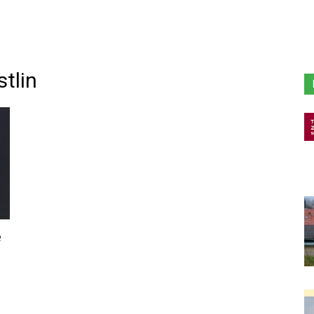
tlin
e