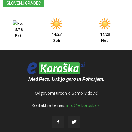
SLOVENJ GRADEC
15/28
14/27
14/28
Pet
Sob
Ned
Odgovorni urednik: Samo Vidovič
Kontaktirajte nas:
info@e-koroska.si