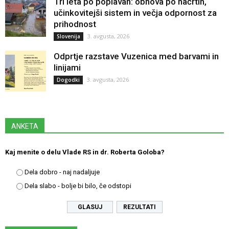
Tri leta po poplavah: obnova po načrtih,
učinkovitejši sistem in večja odpornost za
prihodnost
3. avgusta, 2026
Slovenija
Odprtje razstave Vuzenica med barvami in
linijami
3. avgusta, 2026
Dogodki
ANKETA
Kaj menite o delu Vlade RS in dr. Roberta Goloba?
Dela dobro - naj nadaljuje
Dela slabo - bolje bi bilo, če odstopi
REZULTATI