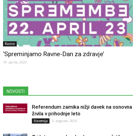
Razno
‘Spreminjamo Ravne-Dan za zdravje’
19. aprila, 2023
NOVOSTI
Referendum zamika nižji davek na osnovna
živila v prihodnje leto
5. avgusta, 2026
Slovenija