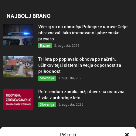
NAJBOLJ BRANO
Včeraj so na območju Policijske uprave Celje
obravnavali tako imenovano ljubezensko
prevaro
3. avgusta, 2026
Razno
Tri leta po poplavah: obnova po načrtih,
učinkovitejši sistem in večja odpornost za
prihodnost
3. avgusta, 2026
Slovenija
Referendum zamika nižji davek na osnovna
živila v prihodnje leto
5. avgusta, 2026
Slovenija
NAJBOLJ KOMENTIRANO
Piškotki