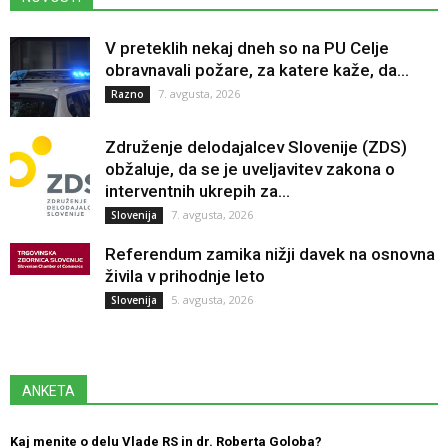
V preteklih nekaj dneh so na PU Celje
obravnavali požare, za katere kaže, da...
7. avgusta, 2026
Razno
Združenje delodajalcev Slovenije (ZDS)
obžaluje, da se je uveljavitev zakona o
interventnih ukrepih za...
7. avgusta, 2026
Slovenija
Referendum zamika nižji davek na osnovna
živila v prihodnje leto
5. avgusta, 2026
Slovenija
ANKETA
Kaj menite o delu Vlade RS in dr. Roberta Goloba?