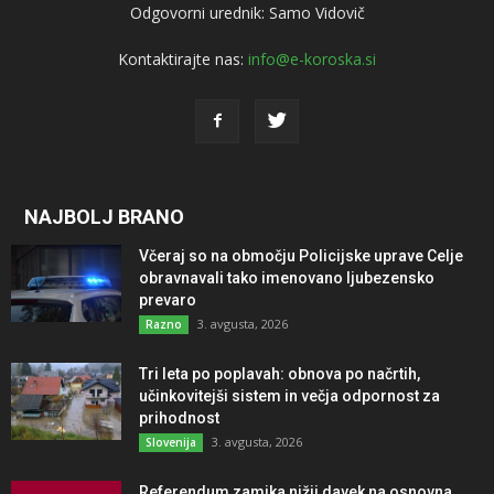
Odgovorni urednik: Samo Vidovič
Kontaktirajte nas:
info@e-koroska.si
NAJBOLJ BRANO
Včeraj so na območju Policijske uprave Celje
obravnavali tako imenovano ljubezensko
prevaro
3. avgusta, 2026
Razno
Tri leta po poplavah: obnova po načrtih,
učinkovitejši sistem in večja odpornost za
prihodnost
3. avgusta, 2026
Slovenija
Referendum zamika nižji davek na osnovna