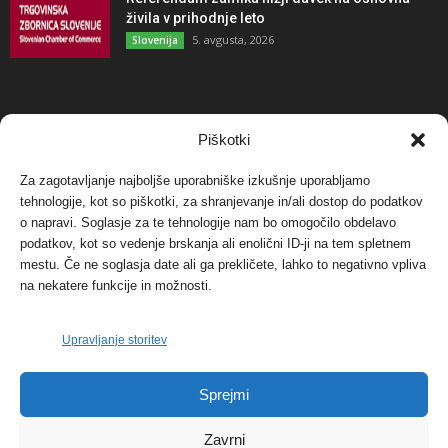
živila v prihodnje leto
5. avgusta, 2026
Slovenija
NAJBOLJ KOMENTIRANO
Piškotki
Za zagotavljanje najboljše uporabniške izkušnje uporabljamo
Protest proti vetrnim elektrarnam na Ojstrici, v
tehnologije, kot so piškotki, za shranjevanje in/ali dostop do podatkov
svetu pa vedno bolj...
o napravi. Soglasje za te tehnologije nam bo omogočilo obdelavo
12. maja, 2017
Dogodki
podatkov, kot so vedenje brskanja ali enolični ID-ji na tem spletnem
mestu. Če ne soglasja date ali ga prekličete, lahko to negativno vpliva
Tožilstvo v Celovcu v korist elektrarnam
na nekatere funkcije in možnosti.
Verbund
29. januarja, 2018
Dogodki
Upravljanje storitev
FOTO: Razstava cvetličarskega mojstra Andreja
Sprejmi
Rusa
27. novembra, 2017
Dogodki
Zavrni