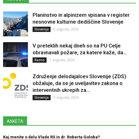
Planinstvo in alpinizem vpisana v register
nesnovne kulturne dediščine Slovenije
8. avgusta, 2026
Slovenija
V preteklih nekaj dneh so na PU Celje
obravnavali požare, za katere kaže, da...
7. avgusta, 2026
Razno
Združenje delodajalcev Slovenije (ZDS)
obžaluje, da se je uveljavitev zakona o
interventnih ukrepih za...
7. avgusta, 2026
Slovenija
ANKETA
Kaj menite o delu Vlade RS in dr. Roberta Goloba?