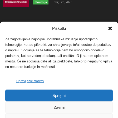
5. avgusta, 2026
Slovenija
NAJBOLJ KOMENTIRANO
Piškotki
Za zagotavljanje najboljše uporabniške izkušnje uporabljamo
Protest proti vetrnim elektrarnam na Ojstrici, v
tehnologije, kot so piškotki, za shranjevanje in/ali dostop do podatkov
svetu pa vedno bolj...
o napravi. Soglasje za te tehnologije nam bo omogočilo obdelavo
12. maja, 2017
Dogodki
podatkov, kot so vedenje brskanja ali enolični ID-ji na tem spletnem
mestu. Če ne soglasja date ali ga prekličete, lahko to negativno vpliva
Tožilstvo v Celovcu v korist elektrarnam
na nekatere funkcije in možnosti.
Verbund
29. januarja, 2018
Dogodki
Upravljanje storitev
FOTO: Razstava cvetličarskega mojstra Andreja
Sprejmi
Rusa
27. novembra, 2017
Dogodki
Zavrni