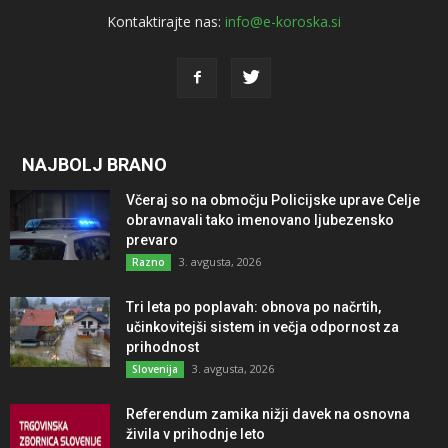
Kontaktirajte nas:
info@e-koroska.si
NAJBOLJ BRANO
Včeraj so na območju Policijske uprave Celje
obravnavali tako imenovano ljubezensko
prevaro
3. avgusta, 2026
Razno
Tri leta po poplavah: obnova po načrtih,
učinkovitejši sistem in večja odpornost za
prihodnost
3. avgusta, 2026
Slovenija
Referendum zamika nižji davek na osnovna
živila v prihodnje leto