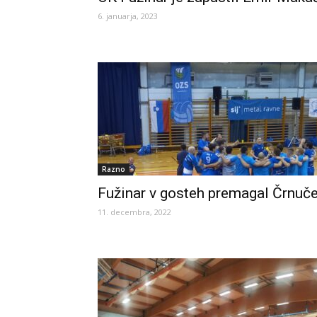
6. januarja, 2023
Razno
Fužinar v gosteh premagal Črnuč
11. decembra, 2022