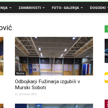
NIJA
ZANIMIVOSTI
FOTO- GALERIJA
DOGODKI
ović
Razno
Odbojkarji Fužinarja izgubili v
Murski Soboti
22. januarja, 2023