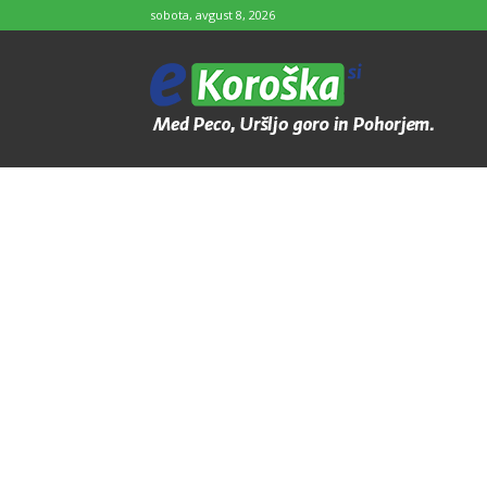
sobota, avgust 8, 2026
e-
Koroška