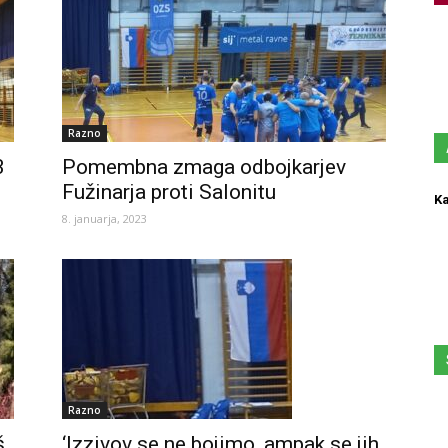
Razno
3
Pomembna zmaga odbojkarjev
Fužinarja proti Salonitu
Ka
8. januarja, 2023
Razno
š
‘Izzivov se ne bojimo, ampak se jih