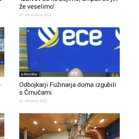
že veselimo’
31. decembra, 2022
e-Koroška
e
Odbojkarji Fužinarja doma izgubili
s Črnučami
22. oktobra, 2022