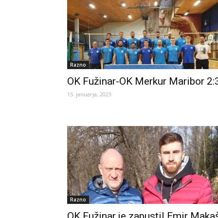
Razno
OK Fužinar-OK Merkur Maribor 2:
15. januarja, 2023
Razno
OK Fužinar je zapustil Emir Maka