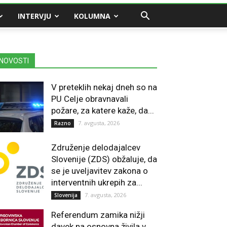
INTERVJU
KOLUMNA
NOVOSTI
V preteklih nekaj dneh so na
PU Celje obravnavali
požare, za katere kaže, da...
7. avgusta, 2026
Razno
Združenje delodajalcev
Slovenije (ZDS) obžaluje, da
se je uveljavitev zakona o
interventnih ukrepih za...
7. avgusta, 2026
Slovenija
Referendum zamika nižji
davek na osnovna živila v