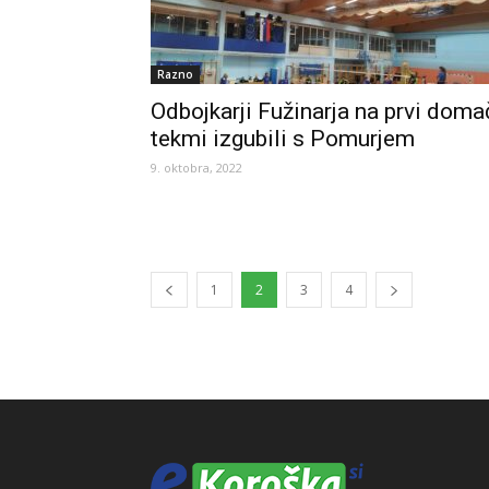
Razno
Odbojkarji Fužinarja na prvi doma
tekmi izgubili s Pomurjem
9. oktobra, 2022
1
2
3
4