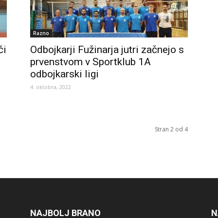
Razno
či
Odbojkarji Fužinarja jutri začnejo s
prvenstvom v Sportklub 1A
odbojkarski ligi
4. oktobra, 2022
Stran 2 od 4
NAJBOLJ BRANO
N