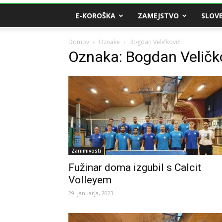
E-KOROŠKA
ZAMEJSTVO
SLOVE
Domov
Oznake
Bogdan Veličković
Oznaka: Bogdan Veličk
Zanimivosti
Fužinar doma izgubil s Calcit
Volleyem
29. januarja, 2023