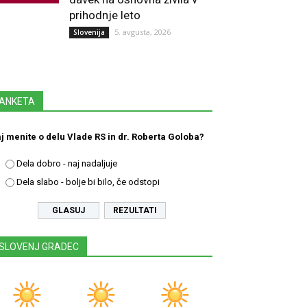
prihodnje leto
5. avgusta, 2026
Slovenija
ANKETA
j menite o delu Vlade RS in dr. Roberta Goloba?
Dela dobro - naj nadaljuje
Dela slabo - bolje bi bilo, če odstopi
REZULTATI
SLOVENJ GRADEC