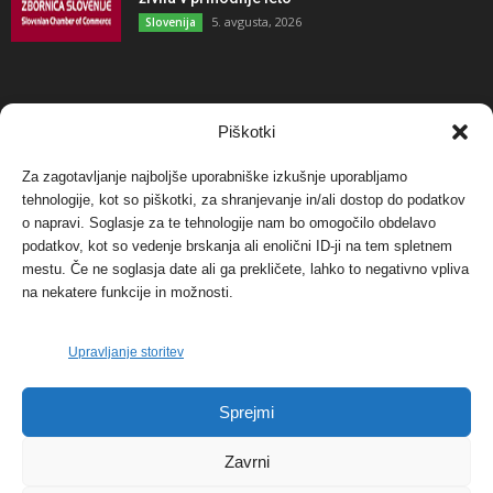
5. avgusta, 2026
Slovenija
NAJBOLJ KOMENTIRANO
Piškotki
Za zagotavljanje najboljše uporabniške izkušnje uporabljamo
Protest proti vetrnim elektrarnam na Ojstrici, v
tehnologije, kot so piškotki, za shranjevanje in/ali dostop do podatkov
svetu pa vedno bolj...
o napravi. Soglasje za te tehnologije nam bo omogočilo obdelavo
12. maja, 2017
Dogodki
podatkov, kot so vedenje brskanja ali enolični ID-ji na tem spletnem
mestu. Če ne soglasja date ali ga prekličete, lahko to negativno vpliva
Tožilstvo v Celovcu v korist elektrarnam
na nekatere funkcije in možnosti.
Verbund
29. januarja, 2018
Dogodki
Upravljanje storitev
FOTO: Razstava cvetličarskega mojstra Andreja
Sprejmi
Rusa
27. novembra, 2017
Dogodki
Zavrni