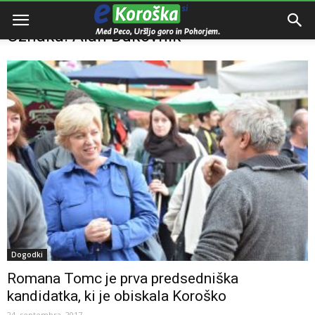
Domov
Oznake
Alan Bukovnik
Oznaka: Alan Bukovnik
Dogodki
Romana Tomc je prva predsedniška
kandidatka, ki je obiskala Koroško
24. septembra, 2017