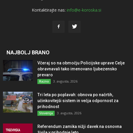
Kontaktirajte nas:
info@e-koroska.si
NAJBOLJ BRANO
Včeraj so na območju Policijske uprave Celje
obravnavali tako imenovano ljubezensko
prevaro
3. avgusta, 2026
Razno
Tri leta po poplavah: obnova po načrtih,
učinkovitejši sistem in večja odpornost za
prihodnost
3. avgusta, 2026
Slovenija
Referendum zamika nižji davek na osnovna
živila v prihodnje leto