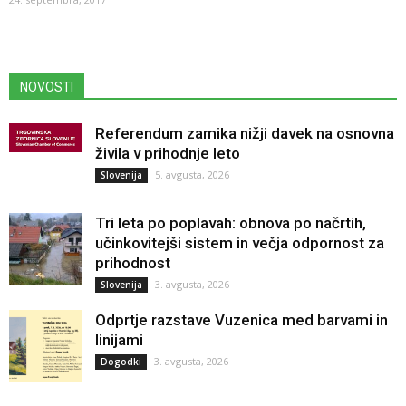
NOVOSTI
Referendum zamika nižji davek na osnovna
živila v prihodnje leto
5. avgusta, 2026
Slovenija
Tri leta po poplavah: obnova po načrtih,
učinkovitejši sistem in večja odpornost za
prihodnost
3. avgusta, 2026
Slovenija
Odprtje razstave Vuzenica med barvami in
linijami
3. avgusta, 2026
Dogodki