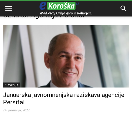
Domov
Oznake
Agencija Persifal
Oznaka: Agencija Persifal
Slovenija
Januarska javnomnenjska raziskava agencije
Persifal
24. januarja, 2022