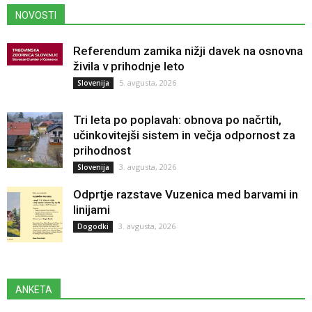
NOVOSTI
Referendum zamika nižji davek na osnovna
živila v prihodnje leto
5. avgusta, 2026
Slovenija
Tri leta po poplavah: obnova po načrtih,
učinkovitejši sistem in večja odpornost za
prihodnost
3. avgusta, 2026
Slovenija
Odprtje razstave Vuzenica med barvami in
linijami
3. avgusta, 2026
Dogodki
ANKETA