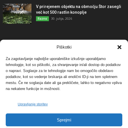
V prirejenem objektu na območju Štor zasegli
več kot 500 rastlin konoplje
30. julija, 2026
Razno
NAJBOLJ KOMENTIRANO
Piškotki
Za zagotavljanje najboljše uporabniške izkušnje uporabljamo
Protest proti vetrnim elektrarnam na Ojstrici, v
tehnologije, kot so piškotki, za shranjevanje in/ali dostop do podatkov
svetu pa vedno bolj...
o napravi. Soglasje za te tehnologije nam bo omogočilo obdelavo
12. maja, 2017
Dogodki
podatkov, kot so vedenje brskanja ali enolični ID-ji na tem spletnem
mestu. Če ne soglasja date ali ga prekličete, lahko to negativno vpliva
Tožilstvo v Celovcu v korist elektrarnam
na nekatere funkcije in možnosti.
Verbund
29. januarja, 2018
Dogodki
Upravljanje storitev
FOTO: Razstava cvetličarskega mojstra Andreja
Sprejmi
Rusa
27. novembra, 2017
Dogodki