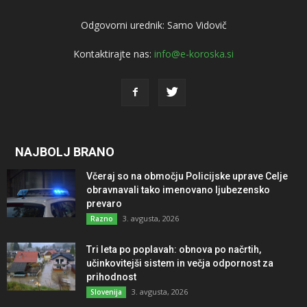
Odgovorni urednik: Samo Vidovič
Kontaktirajte nas:
info@e-koroska.si
NAJBOLJ BRANO
Včeraj so na območju Policijske uprave Celje
obravnavali tako imenovano ljubezensko
prevaro
3. avgusta, 2026
Razno
Tri leta po poplavah: obnova po načrtih,
učinkovitejši sistem in večja odpornost za
prihodnost
3. avgusta, 2026
Slovenija