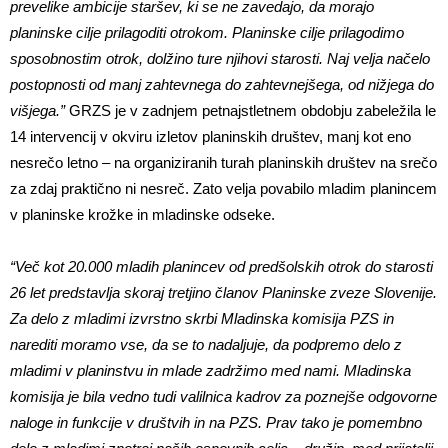
prevelike ambicije staršev, ki se ne zavedajo, da morajo
planinske cilje prilagoditi otrokom.
Planinske cilje prilagodimo
sposobnostim otrok, dolžino ture njihovi starosti. Naj velja načelo
postopnosti od manj zahtevnega do zahtevnejšega, od nižjega do
višjega.”
GRZS je v zadnjem petnajstletnem obdobju zabeležila le
14 intervencij v okviru izletov planinskih društev, manj kot eno
nesrečo letno – na organiziranih turah planinskih društev na srečo
za zdaj praktično ni nesreč. Zato velja povabilo mladim planincem
v planinske krožke in mladinske odseke.
“Več kot 20.000 mladih planincev od predšolskih otrok do starosti
26 let predstavlja skoraj tretjino članov Planinske zveze Slovenije.
Za delo z mladimi izvrstno skrbi Mladinska komisija PZS in
narediti moramo vse, da se to nadaljuje, da podpremo delo z
mladimi v planinstvu in mlade zadržimo med nami. Mladinska
komisija je bila vedno tudi valilnica kadrov za poznejše odgovorne
naloge in funkcije v društvih in na PZS. Prav tako je pomembno