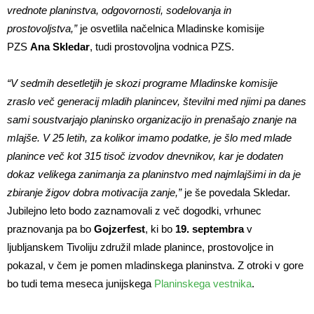
vrednote planinstva, odgovornosti, sodelovanja in
prostovoljstva,”
je osvetlila načelnica Mladinske komisije
PZS
Ana Skledar
, tudi prostovoljna vodnica PZS.
“
V sedmih desetletjih je skozi programe Mladinske komisije
zraslo več generacij mladih planincev, številni med njimi pa danes
sami soustvarjajo planinsko organizacijo in prenašajo znanje na
mlajše. V
25 letih, za kolikor imamo podatke, je šlo med mlade
planince več kot 315 tisoč izvodov dnevnikov, kar je dodaten
dokaz velikega zanimanja za planinstvo med najmlajšimi in da je
zbiranje žigov dobra motivacija zanje,”
je še povedala Skledar.
Jubilejno leto bodo zaznamovali z več dogodki, vrhunec
praznovanja pa bo
Gojzerfest
, ki bo
19. septembra
v
ljubljanskem Tivoliju združil mlade planince, prostovoljce in
pokazal, v čem je pomen mladinskega planinstva. Z otroki v gore
bo tudi tema meseca junijskega
Planinskega vestnika
.