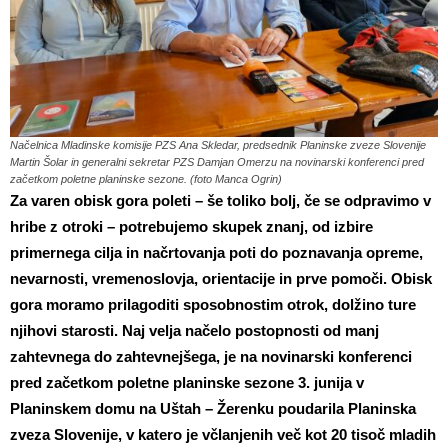
Načelnica Mladinske komisije PZS Ana Skledar, predsednik Planinske zveze Slovenije
Martin Šolar in generalni sekretar PZS Damjan Omerzu na novinarski konferenci pred
začetkom poletne planinske sezone. (foto Manca Ogrin)
Za varen obisk gora poleti – še toliko bolj, če se odpravimo v
hribe z otroki – potrebujemo skupek znanj, od izbire
primernega cilja in načrtovanja poti do poznavanja opreme,
nevarnosti, vremenoslovja, orientacije in prve pomoči. Obisk
gora moramo prilagoditi sposobnostim otrok, dolžino ture
njihovi starosti. Naj velja načelo postopnosti od manj
zahtevnega do zahtevnejšega, je na novinarski konferenci
pred začetkom poletne planinske sezone 3. junija v
Planinskem domu na Uštah – Žerenku poudarila Planinska
zveza Slovenije, v katero je včlanjenih več kot 20 tisoč mladih