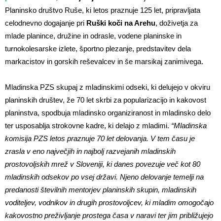
Planinsko društvo Ruše, ki letos praznuje 125 let, pripravljata
celodnevno dogajanje pri
Ruški koči na Arehu
, doživetja za
mlade planince, družine in odrasle, vodene planinske in
turnokolesarske izlete, športno plezanje, predstavitev dela
markacistov in gorskih reševalcev in še marsikaj zanimivega.
Mladinska PZS skupaj z mladinskimi odseki, ki delujejo v okviru
planinskih društev, že 70 let skrbi za popularizacijo in kakovost
planinstva, spodbuja mladinsko organiziranost in mladinsko delo
ter usposablja strokovne kadre, ki delajo z mladimi.
“
Mladinska
komisija PZS letos praznuje 70 let delovanja. V tem času je
zrasla v eno največjih in najbolj razvejanih mladinskih
prostovoljskih mrež v Sloveniji, ki danes povezuje več kot 80
mladinskih odsekov po vsej državi. Njeno delovanje temelji na
predanosti številnih mentorjev planinskih skupin, mladinskih
voditeljev, vodnikov in drugih prostovoljcev, ki mladim omogočajo
kakovostno preživljanje prostega časa v naravi ter jim približujejo