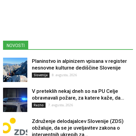
NOVOSTI
Planinstvo in alpinizem vpisana v register
nesnovne kulturne dediščine Slovenije
8. avgusta, 2026
Slovenija
V preteklih nekaj dneh so na PU Celje
obravnavali požare, za katere kaže, da...
7. avgusta, 2026
Razno
Združenje delodajalcev Slovenije (ZDS)
obžaluje, da se je uveljavitev zakona o
interventnih ukrepih za...