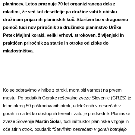
planincev. Letos praznuje 70 let organiziranega dela z
mladimi, že več kot desetletje pa družine vabi k obisku
družinam prijaznih planinskih koč. Staršem bo v dragoceno
pomoč tudi nov priročnik za družinsko planinstvo Urške
Petek Majhni koraki, veliki vrhovi, strokoven, življenjski in
praktičen priročnik za starše in otroke od zibke do
mladostništva.
Ko se odpravimo v hribe z otroki, mora biti varnost na prvem
mestu. Po podatkih Gorske reševalne zveze Slovenije (GRZS) je
letno okrog 50 poškodovanih otrok, udeleženih v nesrečah v
gorah in na težko dostopnih terenih, zato je predsednik Planinske
zveze Slovenije
Martin Šolar
, tudi inštruktor planinske vzgoje in
oče štirih otrok, poudaril:
“
Številnim nesrečam v gorah botrujejo