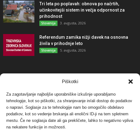
Tri leta po poplavah: obnova po načrtih,
učinkovitejši sistem in večja odpornost za
prihodnost
3. avgusta, 2026
Slovenija
Referendum zamika nižji davek na osnovna
živila v prihodnje leto
5. avgusta, 2026
Slovenija
NAJBOLJ KOMENTIRANO
Piškotki
Za zagotavljanje najboljše uporabniške izkušnje uporabljamo
Protest proti vetrnim elektrarnam na Ojstrici, v
tehnologije, kot so piškotki, za shranjevanje in/ali dostop do podatkov
svetu pa vedno bolj...
o napravi. Soglasje za te tehnologije nam bo omogočilo obdelavo
12. maja, 2017
Dogodki
podatkov, kot so vedenje brskanja ali enolični ID-ji na tem spletnem
mestu. Če ne soglasja date ali ga prekličete, lahko to negativno vpliva
Tožilstvo v Celovcu v korist elektrarnam
na nekatere funkcije in možnosti.
Verbund
29. januarja, 2018
Dogodki