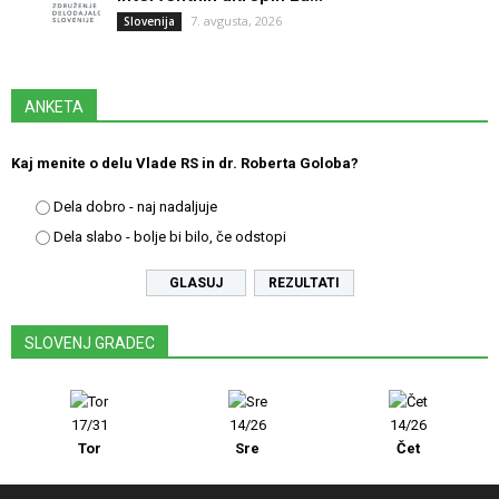
7. avgusta, 2026
Slovenija
ANKETA
Kaj menite o delu Vlade RS in dr. Roberta Goloba?
Dela dobro - naj nadaljuje
Dela slabo - bolje bi bilo, če odstopi
REZULTATI
SLOVENJ GRADEC
17/31
14/26
14/26
Tor
Sre
Čet