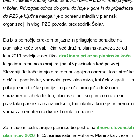
delo z mladimi znotraj naših osnovnih celic – družin, med prijatelji,
v šolah. Privzgojiti odnos do gora, do hoje v gore in do pripadnosti
do PZS je ključna naloga,”
je o pomenu mladih v planinski
organizaciji in vlogi PZS povedal predsednik
Šolar
.
Da bi s pomočjo otrokom prijazne in prilagojene ponudbe na
planinske koče privabili čim več družin, planinska zveza že od
leta 2013 podeljuje certifikat
družinam prijazna planinska koča
,
ki ga ima trenutno skoraj tretjina, 45 planinskih koč po vsej
Sloveniji. Te koče imajo otrokom prilagojeno opremo, torej otroške
stolčke, podstavke, varovala, previjalno mizo, kotiček z igrali … in
prilagojene otroške porcije. Lega koče omogoča družinam
sorazmerno lahek dostop, planinske poti so primerno urejene,
prav tako parkirišča na izhodiščih, tudi okolica koče je primerna in
varna za nemoteno aktivnost otrok in družine.
Za mlade in tudi starejše planince bo pestro na
dnevu slovenskih
planincev 2026
, ki
13. junija
vabi na Pohorje. Planinska zveza in