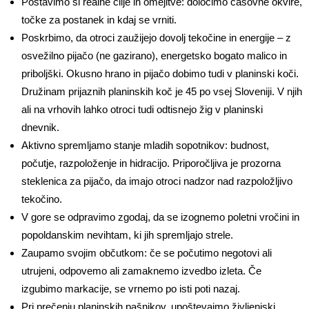
Postavimo si realne cilje in omejitve: določimo časovne okvire,
točke za postanek in kdaj se vrniti.
Poskrbimo, da otroci zaužijejo dovolj tekočine in energije – z
osvežilno pijačo (ne gazirano), energetsko bogato malico in
priboljški. Okusno hrano in pijačo dobimo tudi v planinski koči.
Družinam prijaznih planinskih koč je 45 po vsej Sloveniji. V njih
ali na vrhovih lahko otroci tudi odtisnejo žig v planinski
dnevnik.
Aktivno spremljamo stanje mladih sopotnikov: budnost,
počutje, razpoloženje in hidracijo. Priporočljiva je prozorna
steklenica za pijačo, da imajo otroci nadzor nad razpoložljivo
tekočino.
V gore se odpravimo zgodaj, da se izognemo poletni vročini in
popoldanskim nevihtam, ki jih spremljajo strele.
Zaupamo svojim občutkom: če se počutimo negotovi ali
utrujeni, odpovemo ali zamaknemo izvedbo izleta. Če
izgubimo markacije, se vrnemo po isti poti nazaj.
Pri prečenju planinskih pašnikov, upoštevajmo življenjski