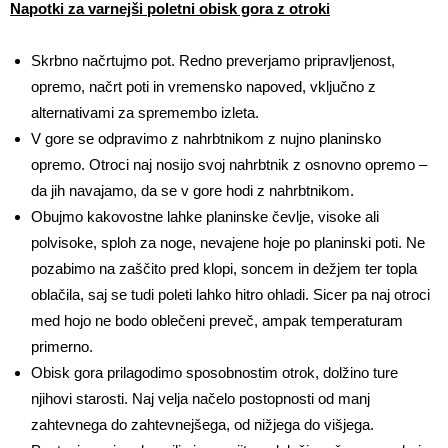
Napotki za varnejši poletni obisk gora z otroki
Skrbno načrtujmo pot. Redno preverjamo pripravljenost,
opremo, načrt poti in vremensko napoved, vključno z
alternativami za spremembo izleta.
V gore se odpravimo z nahrbtnikom z nujno planinsko
opremo. Otroci naj nosijo svoj nahrbtnik z osnovno opremo –
da jih navajamo, da se v gore hodi z nahrbtnikom.
Obujmo kakovostne lahke planinske čevlje, visoke ali
polvisoke, sploh za noge, nevajene hoje po planinski poti. Ne
pozabimo na zaščito pred klopi, soncem in dežjem ter topla
oblačila, saj se tudi poleti lahko hitro ohladi. Sicer pa naj otroci
med hojo ne bodo oblečeni preveč, ampak temperaturam
primerno.
Obisk gora prilagodimo sposobnostim otrok, dolžino ture
njihovi starosti. Naj velja načelo postopnosti od manj
zahtevnega do zahtevnejšega, od nižjega do višjega.