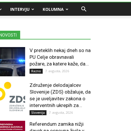
INTERVJU
KOLUMNA
NOVOSTI
V preteklih nekaj dneh so na
PU Celje obravnavali
požare, za katere kaže, da...
7. avgusta, 2026
Razno
Združenje delodajalcev
Slovenije (ZDS) obžaluje, da
se je uveljavitev zakona o
interventnih ukrepih za...
7. avgusta, 2026
Slovenija
Referendum zamika nižji
davek na osnovna živila v