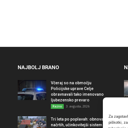
NAJBOLJ BRANO
N
Včeraj so na območju
Policijske uprave Celje
obravnavali tako imenovano
ljubezensko prevaro
3. avgusta, 2026
Razno
Za zagotavl
Tri leta po poplavah: obnova po
piškotki, z
načrtih, učinkovitejši sistem in