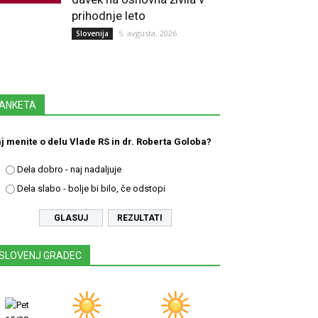
prihodnje leto
5. avgusta, 2026
Slovenija
ANKETA
j menite o delu Vlade RS in dr. Roberta Goloba?
Dela dobro - naj nadaljuje
Dela slabo - bolje bi bilo, če odstopi
REZULTATI
SLOVENJ GRADEC