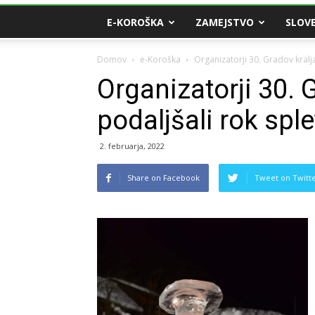
E-KOROŠKA
ZAMEJSTVO
SLOVE
Domov
e-Koroška
Organizatorji 30. Gradov kralj
Organizatorji 30. 
podaljšali rok spl
2. februarja, 2022
Share on Facebook
Tweet on Twitt