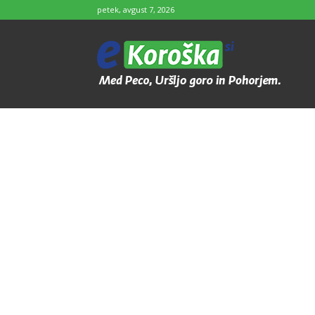
petek, avgust 7, 2026
e-
Koroška