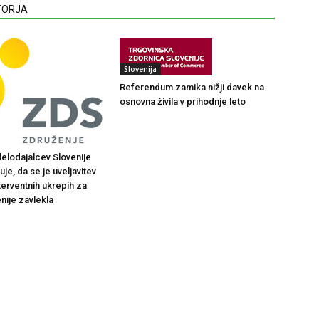
VTORJA
Slovenija
Referendum zamika nižji davek na
osnovna živila v prihodnje leto
elodajalcev Slovenije
je, da se je uveljavitev
terventnih ukrepih za
nije zavlekla