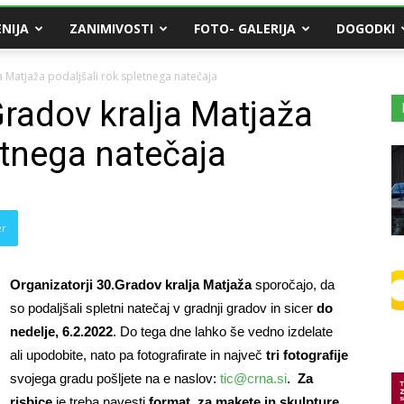
NIJA
ZANIMIVOSTI
FOTO- GALERIJA
DOGODKI
a Matjaža podaljšali rok spletnega natečaja
Gradov kralja Matjaža
etnega natečaja
er
Organizatorji 30.Gradov kralja Matjaža
sporočajo, da
so podaljšali spletni natečaj v gradnji gradov in sicer
do
nedelje, 6.2.2022
. Do tega dne lahko še vedno izdelate
ali upodobite, nato pa fotografirate in največ
tri fotografije
svojega gradu pošljete na e naslov:
tic@crna.si
.
Za
risbice
je treba navesti
format
,
za makete in skulpture