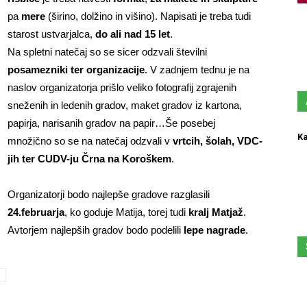
pa
mere
(širino, dolžino in višino). Napisati je treba tudi
starost ustvarjalca,
do ali nad 15 let
.
Na spletni natečaj so se sicer odzvali številni
posamezniki ter organizacije
. V zadnjem tednu je na
naslov organizatorja prišlo veliko fotografij zgrajenih
sneženih in ledenih gradov, maket gradov iz kartona,
papirja, narisanih gradov na papir…Še posebej
Ka
množično so se na natečaj odzvali v
vrtcih, šolah, VDC-
jih ter CUDV-ju Črna na Koroškem
.
Organizatorji bodo najlepše gradove razglasili
24.februarja
, ko goduje Matija, torej tudi
kralj Matjaž
.
Avtorjem najlepših gradov bodo podelili
lepe nagrade
.