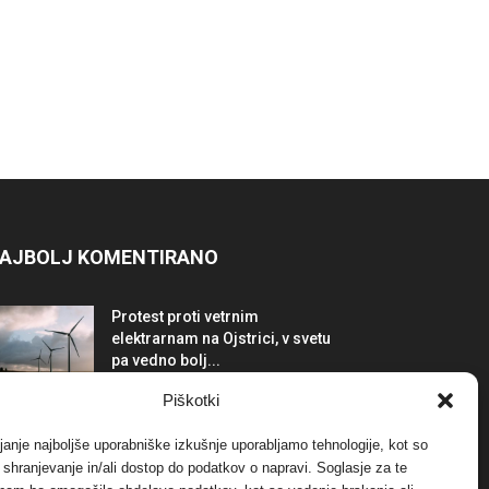
AJBOLJ KOMENTIRANO
Protest proti vetrnim
elektrarnam na Ojstrici, v svetu
pa vedno bolj...
12. maja, 2017
Dogodki
Piškotki
Tožilstvo v Celovcu v korist
janje najboljše uporabniške izkušnje uporabljamo tehnologije, kot so
elektrarnam Verbund
a shranjevanje in/ali dostop do podatkov o napravi. Soglasje za te
29. januarja, 2018
Dogodki