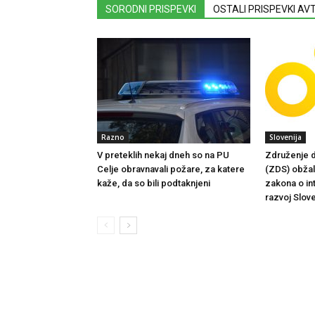
SORODNI PRISPEVKI
OSTALI PRISPEVKI A
Razno
Slovenija
V preteklih nekaj dneh so na PU
Združenje d
Celje obravnavali požare, za katere
(ZDS) obžalu
kaže, da so bili podtaknjeni
zakona o in
razvoj Slove