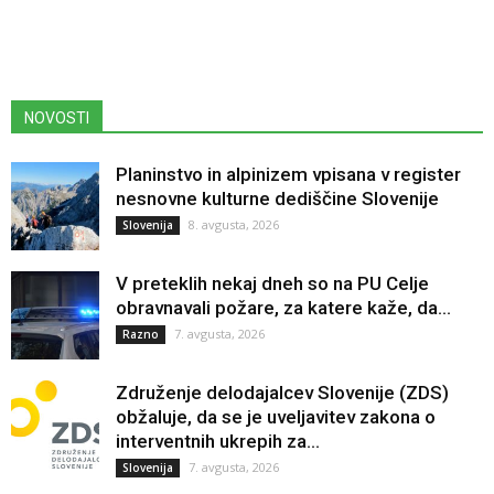
NOVOSTI
Planinstvo in alpinizem vpisana v register
nesnovne kulturne dediščine Slovenije
8. avgusta, 2026
Slovenija
V preteklih nekaj dneh so na PU Celje
obravnavali požare, za katere kaže, da...
7. avgusta, 2026
Razno
Združenje delodajalcev Slovenije (ZDS)
obžaluje, da se je uveljavitev zakona o
interventnih ukrepih za...
7. avgusta, 2026
Slovenija