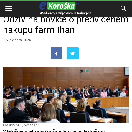
Domov
Razno
Odziv na novice o predvidenem
nakupu farm Ihan
16. oktobra, 2024
Poslanci SDS, Vir: sds.si
V letošnjem letu smo priča intenzivnim lastniškim