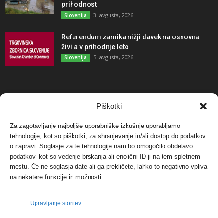
prihodnost
3. avgusta, 2026
Slovenija
Referendum zamika nižji davek na osnovna
živila v prihodnje leto
5. avgusta, 2026
Slovenija
NAJBOLJ KOMENTIRANO
Piškotki
Za zagotavljanje najboljše uporabniške izkušnje uporabljamo
Protest proti vetrnim elektrarnam na Ojstrici, v
svetu pa vedno bolj...
tehnologije, kot so piškotki, za shranjevanje in/ali dostop do podatkov
o napravi. Soglasje za te tehnologije nam bo omogočilo obdelavo
12. maja, 2017
Dogodki
podatkov, kot so vedenje brskanja ali enolični ID-ji na tem spletnem
mestu. Če ne soglasja date ali ga prekličete, lahko to negativno vpliva
Tožilstvo v Celovcu v korist elektrarnam
na nekatere funkcije in možnosti.
Verbund
29. januarja, 2018
Dogodki
Upravljanje storitev