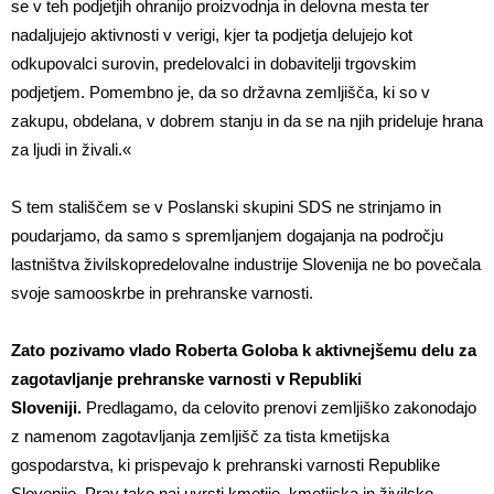
se v teh podjetjih ohranijo proizvodnja in delovna mesta ter
nadaljujejo aktivnosti v verigi, kjer ta podjetja delujejo kot
odkupovalci surovin, predelovalci in dobavitelji trgovskim
podjetjem. Pomembno je, da so državna zemljišča, ki so v
zakupu, obdelana, v dobrem stanju in da se na njih prideluje hrana
za ljudi in živali.«
S tem stališčem se v Poslanski skupini SDS ne strinjamo in
poudarjamo, da samo s spremljanjem dogajanja na področju
lastništva živilskopredelovalne industrije Slovenija ne bo povečala
svoje samooskrbe in prehranske varnosti.
Zato pozivamo vlado Roberta Goloba k aktivnejšemu delu za
zagotavljanje prehranske varnosti v Republiki
Sloveniji.
Predlagamo, da celovito prenovi zemljiško zakonodajo
z namenom zagotavljanja zemljišč za tista kmetijska
gospodarstva, ki prispevajo k prehranski varnosti Republike
Slovenije. Prav tako naj uvrsti kmetije, kmetijska in živilsko