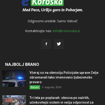
Odgovorni urednik: Samo Vidovič
Kontaktirajte nas:
info@e-koroska.si
NAJBOLJ BRANO
Včeraj so na območju Policijske uprave Celje
obravnavali tako imenovano ljubezensko
prevaro
3. avgusta, 2026
Razno
Tri leta po poplavah: obnova po načrtih,
učinkovitejši sistem in večja odpornost za