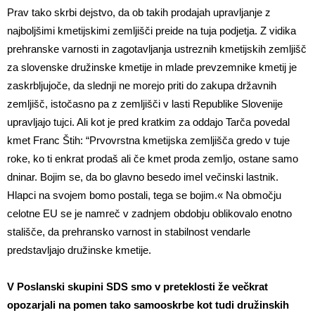
Prav tako skrbi dejstvo, da ob takih prodajah upravljanje z
najboljšimi kmetijskimi zemljišči preide na tuja podjetja. Z vidika
prehranske varnosti in zagotavljanja ustreznih kmetijskih zemljišč
za slovenske družinske kmetije in mlade prevzemnike kmetij je
zaskrbljujoče, da slednji ne morejo priti do zakupa državnih
zemljišč, istočasno pa z zemljišči v lasti Republike Slovenije
upravljajo tujci. Ali kot je pred kratkim za oddajo Tarča povedal
kmet Franc Štih: “Prvovrstna kmetijska zemljišča gredo v tuje
roke, ko ti enkrat prodaš ali če kmet proda zemljo, ostane samo
dninar. Bojim se, da bo glavno besedo imel večinski lastnik.
Hlapci na svojem bomo postali, tega se bojim.« Na območju
celotne EU se je namreč v zadnjem obdobju oblikovalo enotno
stališče, da prehransko varnost in stabilnost vendarle
predstavljajo družinske kmetije.
V Poslanski skupini SDS smo v preteklosti že večkrat
opozarjali na pomen tako samooskrbe kot tudi družinskih