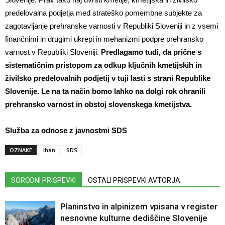
predelovalna podjetja med strateško pomembne subjekte za
zagotavljanje prehranske varnosti v Republiki Sloveniji in z vsemi
finančnimi in drugimi ukrepi in mehanizmi podpre prehransko
varnost v Republiki Sloveniji.
Predlagamo tudi, da prične s
sistematičnim pristopom za odkup ključnih kmetijskih in
živilsko predelovalnih podjetij v tuji lasti s strani Republike
Slovenije. Le na ta način bomo lahko na dolgi rok ohranili
prehransko varnost in obstoj slovenskega kmetijstva.
Služba za odnose z javnostmi SDS
OZNAKE
Ihan
SDS
SORODNI PRISPEVKI
OSTALI PRISPEVKI AVTORJA
Planinstvo in alpinizem vpisana v register
nesnovne kulturne dediščine Slovenije