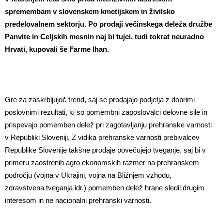
spremembam v slovenskem kmetijskem in živilsko
predelovalnem sektorju. Po prodaji večinskega deleža družbe
Panvite in Celjskih mesnin naj bi tujci, tudi tokrat neuradno
Hrvati, kupovali še Farme Ihan.
Gre za zaskrbljujoč trend, saj se prodajajo podjetja z dobrimi
poslovnimi rezultati, ki so pomembni zaposlovalci delovne sile in
prispevajo pomemben delež pri zagotavljanju prehranske varnosti
v Republiki Sloveniji. Z vidika prehranske varnosti prebivalcev
Republike Slovenije takšne prodaje povečujejo tveganje, saj bi v
primeru zaostrenih agro ekonomskih razmer na prehranskem
področju (vojna v Ukrajini, vojna na Bližnjem vzhodu,
zdravstvena tveganja idr.) pomemben delež hrane sledil drugim
interesom in ne nacionalni prehranski varnosti.