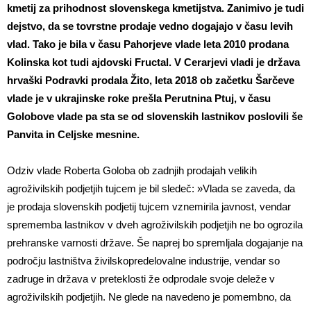
kmetij za prihodnost slovenskega kmetijstva. Zanimivo je tudi
dejstvo, da se tovrstne prodaje vedno dogajajo v času levih
vlad.
Tako je bila v času Pahorjeve vlade leta 2010 prodana
Kolinska kot tudi ajdovski Fructal. V Cerarjevi vladi je država
hrvaški Podravki prodala Žito, leta 2018 ob začetku Šarčeve
vlade je v ukrajinske roke prešla Perutnina Ptuj, v času
Golobove vlade pa sta se od slovenskih lastnikov poslovili še
Panvita in Celjske mesnine.
Odziv vlade Roberta Goloba ob zadnjih prodajah velikih
agroživilskih podjetjih tujcem je bil sledeč: »Vlada se zaveda, da
je prodaja slovenskih podjetij tujcem vznemirila javnost, vendar
sprememba lastnikov v dveh agroživilskih podjetjih ne bo ogrozila
prehranske varnosti države. Še naprej bo spremljala dogajanje na
področju lastništva živilskopredelovalne industrije, vendar so
zadruge in država v preteklosti že odprodale svoje deleže v
agroživilskih podjetjih. Ne glede na navedeno je pomembno, da