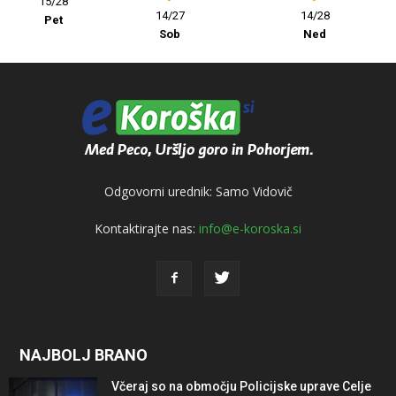
15/28
14/27
14/28
Pet
Sob
Ned
Odgovorni urednik: Samo Vidovič
Kontaktirajte nas:
info@e-koroska.si
NAJBOLJ BRANO
Včeraj so na območju Policijske uprave Celje