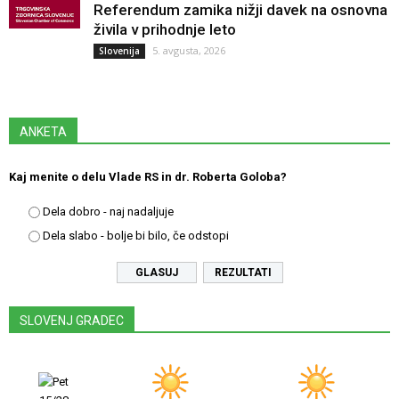
Referendum zamika nižji davek na osnovna
živila v prihodnje leto
5. avgusta, 2026
Slovenija
ANKETA
Kaj menite o delu Vlade RS in dr. Roberta Goloba?
Dela dobro - naj nadaljuje
Dela slabo - bolje bi bilo, če odstopi
REZULTATI
SLOVENJ GRADEC