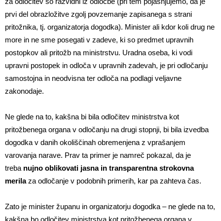
za odločitev so razvidni iz odločbe (pri tem pojasnjujemo, da je
prvi del obrazložitve zgolj povzemanje zapisanega s strani
pritožnika, tj. organizatorja dogodka). Minister ali kdor koli drug ne
more in ne sme posegati v zadeve, ki so predmet upravnih
postopkov ali pritožb na ministrstvu. Uradna oseba, ki vodi
upravni postopek in odloča v upravnih zadevah, je pri odločanju
samostojna in neodvisna ter odloča na podlagi veljavne
zakonodaje.
Ne glede na to, kakšna bi bila odločitev ministrstva kot
pritožbenega organa v odločanju na drugi stopnji, bi bila izvedba
dogodka v danih okoliščinah obremenjena z vprašanjem
varovanja narave. Prav ta primer je namreč pokazal, da je
treba
nujno oblikovati jasna in transparentna strokovna
merila
za odločanje v podobnih primerih, kar pa zahteva čas.
Zato je minister županu in organizatorju dogodka – ne glede na to,
kakšna bo odločitev ministrstva kot pritožbenega organa v