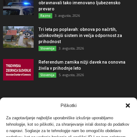
obravnavali tako imenovano ljubezensko
prevaro
3. avgusta, 2026
Razno
Tri leta po poplavah: obnova po načrtih,
učinkovitejši sistem in večja odpornost za
prihodnost
3. avgusta, 2026
Slovenija
Referendum zamika nižji davek na osnovna
živila v prihodnje leto
5. avgusta, 2026
Slovenija
NAJBOLJ KOMENTIRANO
Piškotki
Za zagotavljanje najboljše uporabniške izkušnje uporabljamo
Protest proti vetrnim elektrarnam na Ojstrici, v
tehnologije, kot so piškotki, za shranjevanje in/ali dostop do podatkov
svetu pa vedno bolj...
o napravi. Soglasje za te tehnologije nam bo omogočilo obdelavo
12. maja, 2017
Dogodki