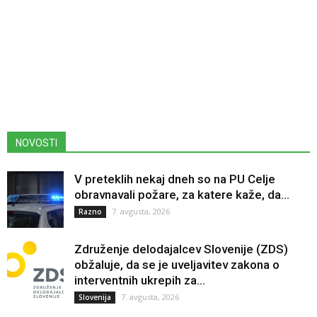
NOVOSTI
V preteklih nekaj dneh so na PU Celje
obravnavali požare, za katere kaže, da...
7. avgusta, 2026
Razno
Združenje delodajalcev Slovenije (ZDS)
obžaluje, da se je uveljavitev zakona o
interventnih ukrepih za...
7. avgusta, 2026
Slovenija