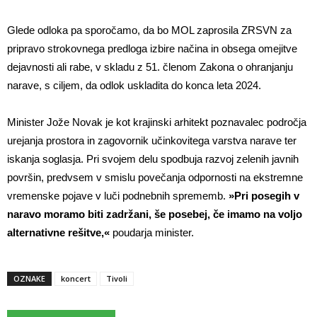
Glede odloka pa sporočamo, da bo MOL zaprosila ZRSVN za
pripravo strokovnega predloga izbire načina in obsega omejitve
dejavnosti ali rabe, v skladu z 51. členom Zakona o ohranjanju
narave, s ciljem, da odlok uskladita do konca leta 2024.
Minister Jože Novak je kot krajinski arhitekt poznavalec področja
urejanja prostora in zagovornik učinkovitega varstva narave ter
iskanja soglasja. Pri svojem delu spodbuja razvoj zelenih javnih
površin, predvsem v smislu povečanja odpornosti na ekstremne
vremenske pojave v luči podnebnih sprememb.
»Pri posegih v
naravo moramo biti zadržani, še posebej, če imamo na voljo
alternativne rešitve,«
poudarja minister.
OZNAKE
koncert
Tivoli