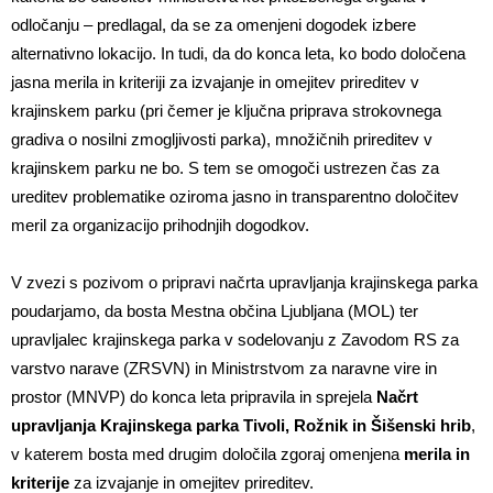
odločanju – predlagal, da se za omenjeni dogodek izbere
alternativno lokacijo. In tudi, da do konca leta, ko bodo določena
jasna merila in kriteriji za izvajanje in omejitev prireditev v
krajinskem parku (pri čemer je ključna priprava strokovnega
gradiva o nosilni zmogljivosti parka), množičnih prireditev v
krajinskem parku ne bo. S tem se omogoči ustrezen čas za
ureditev problematike oziroma jasno in transparentno določitev
meril za organizacijo prihodnjih dogodkov.
V zvezi s pozivom o pripravi načrta upravljanja krajinskega parka
poudarjamo, da bosta Mestna občina Ljubljana (MOL) ter
upravljalec krajinskega parka v sodelovanju z Zavodom RS za
varstvo narave (ZRSVN) in Ministrstvom za naravne vire in
prostor (MNVP) do konca leta pripravila in sprejela
Načrt
upravljanja Krajinskega parka Tivoli, Rožnik in Šišenski hrib
,
v katerem bosta med drugim določila zgoraj omenjena
merila in
kriterije
za izvajanje in omejitev prireditev.