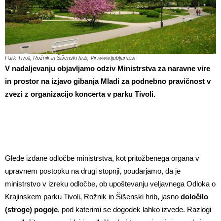
Park Tivoli, Rožnik in Šišenski hrib, Vir:www.ljubljana.si
V nadaljevanju objavljamo odziv Ministrstva za naravne vire
in prostor na izjavo gibanja Mladi za podnebno pravičnost v
zvezi z organizacijo koncerta v parku Tivoli.
Glede izdane odločbe ministrstva, kot pritožbenega organa v
upravnem postopku na drugi stopnji, poudarjamo, da je
ministrstvo v izreku odločbe, ob upoštevanju veljavnega Odloka o
Krajinskem parku Tivoli, Rožnik in Šišenski hrib, jasno
določilo
(stroge) pogoje
, pod katerimi se dogodek lahko izvede. Razlogi