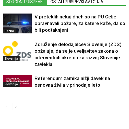
SORODNI PRISPEVKI
OSTALI PRISPEVKI AVTORJA
V preteklih nekaj dneh so na PU Celje
obravnavali požare, za katere kaže, da so
bili podtaknjeni
Razno
Združenje delodajalcev Slovenije (ZDS)
obžaluje, da se je uveljavitev zakona o
interventnih ukrepih za razvoj Slovenije
Slovenija
zavlekla
Referendum zamika nižji davek na
Slovenija
osnovna živila v prihodnje leto