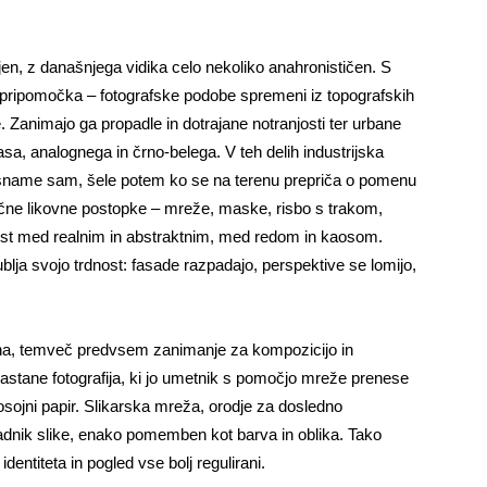
jen, z današnjega vidika celo nekoliko anahronističen. S
pripomočka – fotografske podobe spremeni iz topografskih
. Zanimajo ga propadle in dotrajane notranjosti ter urbane
časa, analognega in črno-belega. V teh delih industrijska
posname sam, šele potem ko se na terenu prepriča o pomenu
lične likovne postopke – mreže, maske, risbo s trakom,
etost med realnim in abstraktnim, med redom in kaosom.
blja svojo trdnost: fasade razpadajo, perspektive se lomijo,
.
mina, temveč predvsem zanimanje za kompozicijo in
 nastane fotografija, ki jo umetnik s pomočjo mreže prenese
osojni papir. Slikarska mreža, orodje za dosledno
dnik slike, enako pomemben kot barva in oblika. Tako
dentiteta in pogled vse bolj regulirani.