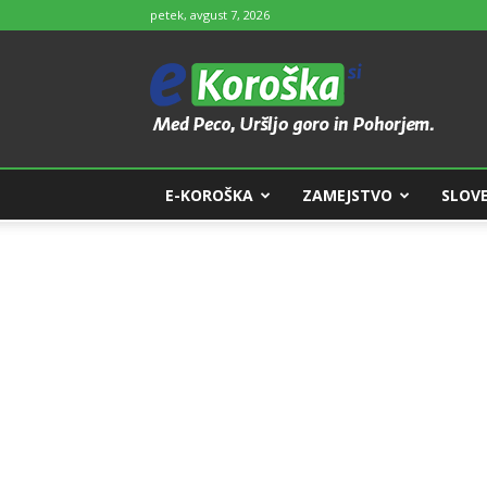
petek, avgust 7, 2026
e-
Koroška
E-KOROŠKA
ZAMEJSTVO
SLOVE