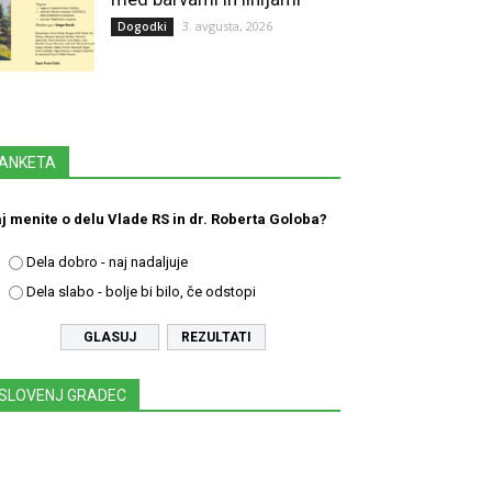
3. avgusta, 2026
Dogodki
ANKETA
j menite o delu Vlade RS in dr. Roberta Goloba?
Dela dobro - naj nadaljuje
Dela slabo - bolje bi bilo, če odstopi
REZULTATI
SLOVENJ GRADEC