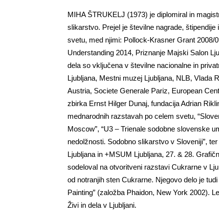
MIHA ŠTRUKELJ (1973) je diplomiral in magistri
slikarstvo. Prejel je številne nagrade, štipendij
svetu, med njimi: Pollock-Krasner Grant 2008/0
Understanding 2014, Priznanje Majski Salon Ljubl
dela so vključena v številne nacionalne in pri
Ljubljana, Mestni muzej Ljubljana, NLB, Vlada
Austria, Societe Generale Pariz, European Cent
zbirka Ernst Hilger Dunaj, fundacija Adrian Rikl
mednarodnih razstavah po celem svetu, “Slove
Moscow”, “U3 – Trienale sodobne slovenske um
nedolžnosti. Sodobno slikarstvo v Sloveniji”, te
Ljubljana in +MSUM Ljubljana, 27. & 28. Grafični
sodeloval na otvoritveni razstavi Cukrarne v Ljub
od notranjih sten Cukrarne. Njegovo delo je tudi
Painting” (založba Phaidon, New York 2002). Le
Živi in dela v Ljubljani.