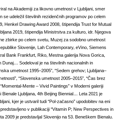
ral na Akademiji za likovno umetnost v Ljubljani, smer
e in se udeležil številnih rezidenčnih programov po celem
9, Henkel Drawing Award 2008, štipendija Trust for Mutual
jana 2019, štipendija Ministrstva za kulturo, idr. Njegova
vatne zbirke po celem svetu, Muzej za sodobno umetnost
 Republike Slovenije, Lah Contemporary, eVino, Siemens
ral Bank Frankfurt, Riko, Mestna galerija Nova Gorica,
in Dunaj… Sodeloval je na številnih nacionalnih in
nska umetnost 1995–2005”, “Sedem grehov; Ljubljana–
etnosti”, “Slovenska umetnost 2005–2015”, “Čas brez
r “Momental-Mente – Vivid Paintings” v Moderni galeriji
 Bienale Ljubljana, 4th Beijing Biennial… Leta 2021 je
ljani, kjer je ustvaril tudi “Pol-začasno” upodobitev na eni
 predstavljeno v publikaciji “Vitamin P; New Perspectives in
ta 2009 je predstavljal Slovenijo na 53. Beneškem Bienalu.