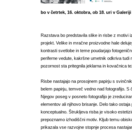
bo v četrtek, 16. oktobra, ob 18. uri v Galerij
Razstava bo predstavila slike in risbe z motivi
projekt. Velike in mračne proizvodne hale deluje
kontrasti svetlobe in teme poudarjajo fotogenično
periferne vedute, kakršne umetnik odkriva tudi n
pozornost sta pritegnila jeklarna in kovačnica
Risbe nastajajo na prosojnem papirju s svinčni
belem papirju, temveč vedno nad fotografijo. S 
Njegov poseg v posneto fotografijo je zreducira
elementov ali njihovo brisanje. Delo tako ostaja
konceptualno. Štrukljeva risba je visoko estetiz
prepoznamo izhodiščni motiv. Kljub temu obisko
prikazala vse razvojne stopnje procesa nastajanj