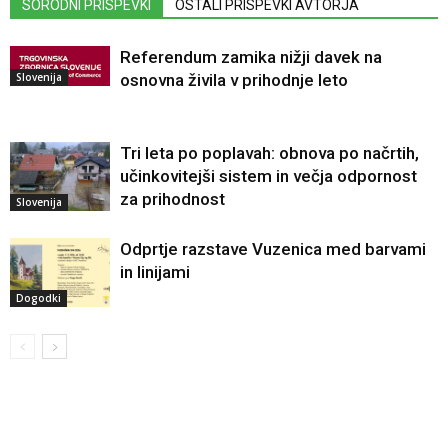
SORODNI PRISPEVKI
OSTALI PRISPEVKI AVTORJA
Referendum zamika nižji davek na
Slovenija
osnovna živila v prihodnje leto
Tri leta po poplavah: obnova po načrtih,
učinkovitejši sistem in večja odpornost
za prihodnost
Slovenija
Odprtje razstave Vuzenica med barvami
in linijami
Dogodki