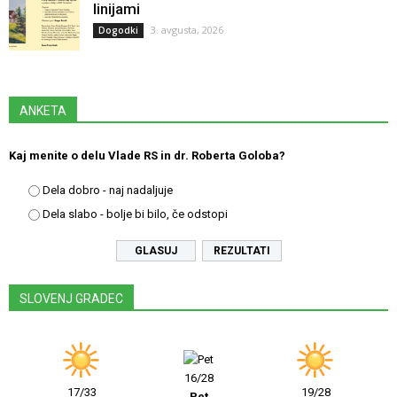
linijami
3. avgusta, 2026
Dogodki
ANKETA
Kaj menite o delu Vlade RS in dr. Roberta Goloba?
Dela dobro - naj nadaljuje
Dela slabo - bolje bi bilo, če odstopi
REZULTATI
SLOVENJ GRADEC
16/28
17/33
19/28
Pet