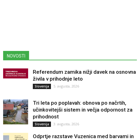
NOVOSTI
Referendum zamika nižji davek na osnovna
živila v prihodnje leto
5. avgusta, 2026
Slovenija
Tri leta po poplavah: obnova po načrtih,
učinkovitejši sistem in večja odpornost za
prihodnost
3. avgusta, 2026
Slovenija
Odprtje razstave Vuzenica med barvami in