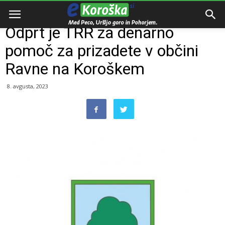
Domov
Razno
Odprt je TRR za denarno
pomoč za prizadete v občini
Ravne na Koroškem
8. avgusta, 2023