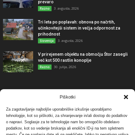
prevaro
3. avgusta, 2026
Razno
Tri leta po poplavah: obnova po načrtih,
učinkovitejši sistem in večja odpornost za
prihodnost
3. avgusta, 2026
Slovenija
V prirejenem objektu na območju Štor zasegli
več kot 500 rastlin konoplje
30. julija, 2026
Razno
NAJBOLJ KOMENTIRANO
Piškotki
Za zagotavljanje najboljše uporabniške izkušnje uporabljamo
Protest proti vetrnim elektrarnam na Ojstrici, v
tehnologije, kot so piškotki, za shranjevanje in/ali dostop do podatkov
svetu pa vedno bolj...
o napravi. Soglasje za te tehnologije nam bo omogočilo obdelavo
12. maja, 2017
Dogodki
podatkov, kot so vedenje brskanja ali enolični ID-ji na tem spletnem
mestu. Če ne soglasja date ali ga prekličete, lahko to negativno vpliva