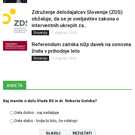
Združenje delodajalcev Slovenije (ZDS)
obžaluje, da se je uveljavitev zakona o
interventnih ukrepih za...
7. avgusta, 2026
Slovenija
Referendum zamika nižji davek na osnovna
živila v prihodnje leto
5. avgusta, 2026
Slovenija
ANKETA
Kaj menite o delu Vlade RS in dr. Roberta Goloba?
Dela dobro - naj nadaljuje
Dela slabo - bolje bi bilo, če odstopi
REZULTATI