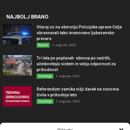
NAJBOLJ BRANO
Včeraj so na območju Policijske uprave Celje
obravnavali tako imenovano ljubezensko
prevaro
3. avgusta, 2026
Razno
Tri leta po poplavah: obnova po načrtih,
učinkovitejši sistem in večja odpornost za
prihodnost
3. avgusta, 2026
Slovenija
Referendum zamika nižji davek na osnovna
živila v prihodnje leto
5. avgusta, 2026
Slovenija
NAJBOLJ KOMENTIRANO