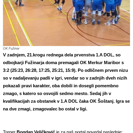
OK Fužinar
V zadnjem, 21.krogu rednega dela prvenstva 1.A DOL, so
odbojkarji Fužinarja doma premagali OK Merkur Maribor s
3:2 (25:23, 26:28, 17:25, 25:21, 15:9). Po odličnem prvem nizu
so v nadaljevanju padli v igri, vendar so v zadnjih dveh nizih
pokazali pravi karakter, oba dobili in dosegli pomembno
zmago, s katero so osvojili sedmo mesto. Sedaj jih v
kvalifikacijah za obstanek v 1.A DOL čaka OK Šoštanj. Igra se
na dve zmagi, zmagovalec bo ostal v ligi.
Trener
Bogdan Veličković
je za naš portal povedal naslednje: