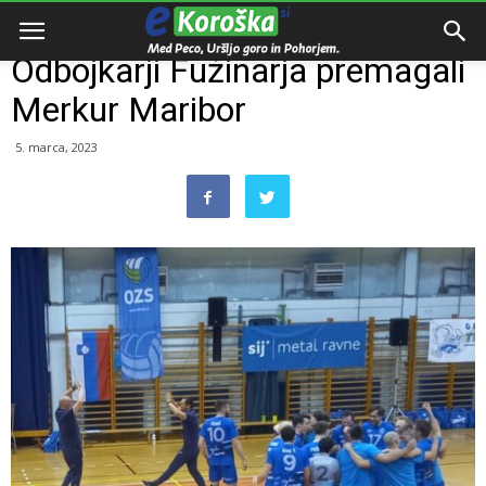
Domov
Razno
Odbojkarji Fužinarja premagali
Merkur Maribor
5. marca, 2023