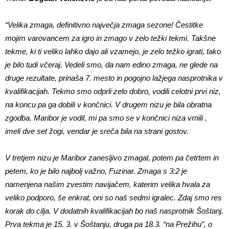
“Velika zmaga, definitivno največja zmaga sezone! Čestitke
mojim varovancem za igro in zmago v zelo težki tekmi. Takšne
tekme, ki ti veliko lahko dajo ali vzamejo, je zelo težko igrati, tako
je bilo tudi včeraj. Vedeli smo, da nam edino zmaga, ne glede na
druge rezultate, prinaša 7. mesto in pogojno lažjega nasprotnika v
kvalifikacijah. Tekmo smo odprli zelo dobro, vodili celotni prvi niz,
na koncu pa ga dobili v končnici. V drugem nizu je bila obratna
zgodba. Maribor je vodil, mi pa smo se v končnici niza vrnili ,
imeli dve set žogi, vendar je sreča bila na strani gostov.
V tretjem nizu je Maribor zanesljivo zmagal, potem pa četrtem in
petem, ko je bilo najbolj važno, Fuzinar. Zmaga s 3:2 je
namenjena našim zvestim navijačem, katerim velika hvala za
veliko podporo, še enkrat, oni so naš sedmi igralec. Zdaj smo res
korak do cilja. V dodatnih kvalifikacijah bo naš nasprotnik Šoštanj.
Prva tekma je 15. 3. v Šoštanju, druga pa 18.3. “na Prežihu”, o