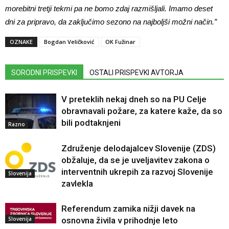
morebitni tretji tekmi pa ne bomo zdaj razmišljali. Imamo deset
dni za pripravo, da zaključimo sezono na najboljši možni način.”
OZNAKE
Bogdan Veličković
OK Fužinar
SORODNI PRISPEVKI
OSTALI PRISPEVKI AVTORJA
V preteklih nekaj dneh so na PU Celje
obravnavali požare, za katere kaže, da so
bili podtaknjeni
Razno
Združenje delodajalcev Slovenije (ZDS)
obžaluje, da se je uveljavitev zakona o
interventnih ukrepih za razvoj Slovenije
Slovenija
zavlekla
Referendum zamika nižji davek na
Slovenija
osnovna živila v prihodnje leto