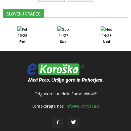
SLOVENJ GRADEC
15/28
14/27
14/28
Pet
Sob
Ned
Odgovorni urednik: Samo Vidovič
Kontaktirajte nas:
info@e-koroska.si