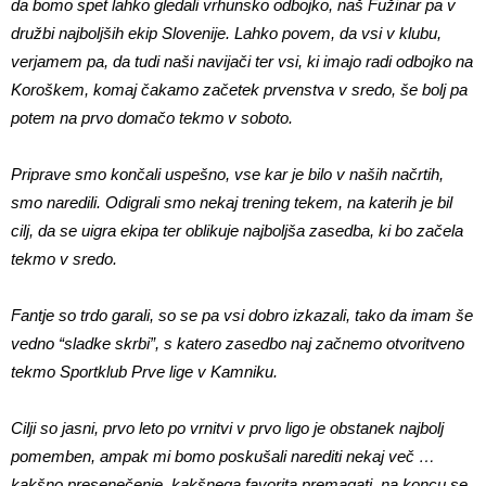
da bomo spet lahko gledali vrhunsko odbojko, naš Fužinar pa v
družbi najboljših ekip Slovenije. Lahko povem, da vsi v klubu,
verjamem pa, da tudi naši navijači ter vsi, ki imajo radi odbojko na
Koroškem, komaj čakamo začetek prvenstva v sredo, še bolj pa
potem na prvo domačo tekmo v soboto.
Priprave smo končali uspešno, vse kar je bilo v naših načrtih,
smo naredili. Odigrali smo nekaj trening tekem, na katerih je bil
cilj, da se uigra ekipa ter oblikuje najboljša zasedba, ki bo začela
tekmo v sredo.
Fantje so trdo garali, so se pa vsi dobro izkazali, tako da imam še
vedno “sladke skrbi”, s katero zasedbo naj začnemo otvoritveno
tekmo Sportklub Prve lige v Kamniku.
Cilji so jasni, prvo leto po vrnitvi v prvo ligo je obstanek najbolj
pomemben, ampak mi bomo poskušali narediti nekaj več …
kakšno presenečenje, kakšnega favorita premagati, na koncu se