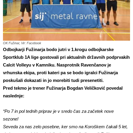
OK Fužinar, Vir: Facebook
Odbojkarji Fužinarja bodo jutri v 1.krogu odbojkarske
Sportklub 1A lige gostovali pri aktualnih državnih podprvakih
Calcit Volleyu v Kamniku. Nasprotnik Ravenčanov je
vrhunska ekipa, proti kateri pa se bodo igralci Fužinarja
poskušali dokazati in jo morebiti tudi presenetiti.
Pred tekmo je trener Fužinarja Bogdan Veličković
povedal
naslednje:
“Po 7 in pol tednih priprav je v sredo čas za začetek nove
sezone!
Seveda za nas zelo posebne, ker smo na Koroškem čakali 5 let,