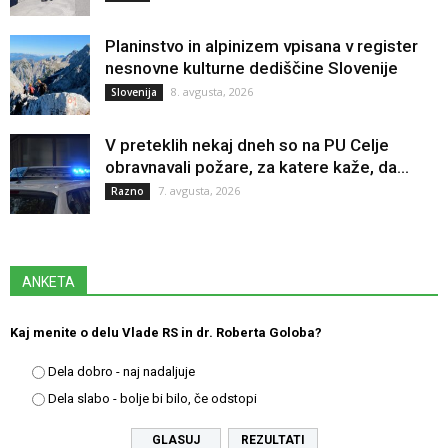
Planinstvo in alpinizem vpisana v register
nesnovne kulturne dediščine Slovenije
8. avgusta, 2026
Slovenija
V preteklih nekaj dneh so na PU Celje
obravnavali požare, za katere kaže, da...
7. avgusta, 2026
Razno
ANKETA
Kaj menite o delu Vlade RS in dr. Roberta Goloba?
Dela dobro - naj nadaljuje
Dela slabo - bolje bi bilo, če odstopi
REZULTATI