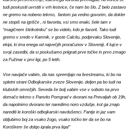
tudi poskusiti uvrstiti v vrh lestvice, če nam bo šlo. Z belo zastavo
ne gremo na nobeno tekmo, fantom pa vedno govorim, da dokler
ne stopiš na igrišče , ni favorita, vsi smo enaki, šele tam v
“magičnem štirikotniku” se bo videlo, kdo je favorit. Tako tudi
gremo v sredo v Kamnik, v goste Calcitu, podprvaku Slovenije,
ekipi, ki ima enega od največjih proračunov v Sloveniji, 4 tujce v
svoji zasedbi, da si poskušamo priigrati prve točke in prvo zmago
za Fužinar v prvi ligi, po 5 letih.
Vse navijače vabim, da nas spremljajo na livestreamu, ki bo na
spletni strani Odbojkarske zveze Slovenije, deljen pa bo tudi na
klubskih omrežjih. Seveda še bolj vabim vse v soboto na prvo
domačo tekmo s Panvito Pomgrad v dvorani na Prevaljah ob 19h,
da napolnimo dvorano ter naredimo noro vzdušje, kot ga znajo
narediti le koroški odbojkarski navdušenci. Fantje in jaz vam
obljubimo boj za vsako žogo, vsako točko ter da se bo na
Koroškem še dolgo igrala prva liga!”