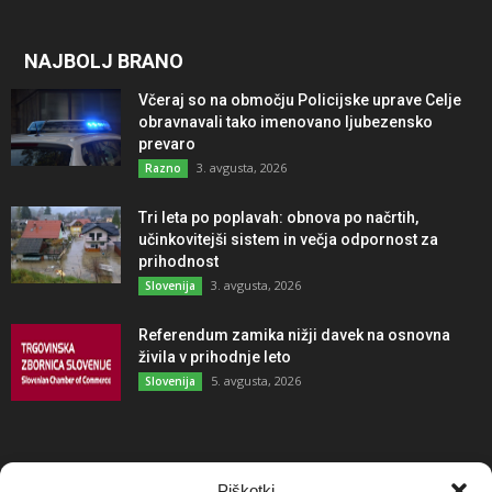
NAJBOLJ BRANO
Včeraj so na območju Policijske uprave Celje
obravnavali tako imenovano ljubezensko
prevaro
3. avgusta, 2026
Razno
Tri leta po poplavah: obnova po načrtih,
učinkovitejši sistem in večja odpornost za
prihodnost
3. avgusta, 2026
Slovenija
Referendum zamika nižji davek na osnovna
živila v prihodnje leto
5. avgusta, 2026
Slovenija
NAJBOLJ KOMENTIRANO
Piškotki