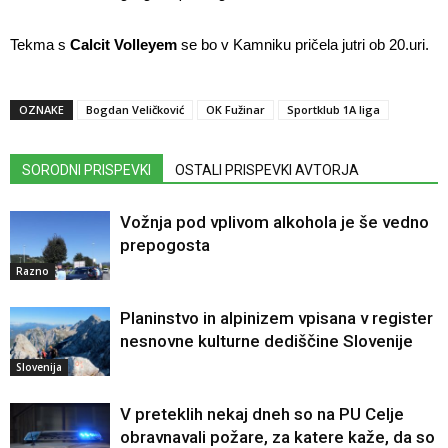
Tekma s
Calcit Volleyem
se bo v Kamniku pričela jutri ob 20.uri.
OZNAKE
Bogdan Veličković
OK Fužinar
Sportklub 1A liga
SORODNI PRISPEVKI
OSTALI PRISPEVKI AVTORJA
Vožnja pod vplivom alkohola je še vedno
prepogosta
Razno
Planinstvo in alpinizem vpisana v register
nesnovne kulturne dediščine Slovenije
Slovenija
V preteklih nekaj dneh so na PU Celje
obravnavali požare, za katere kaže, da so