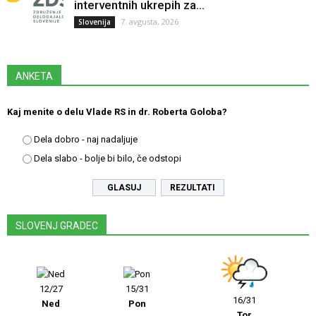
interventnih ukrepih za...
7. avgusta, 2026
Slovenija
ANKETA
Kaj menite o delu Vlade RS in dr. Roberta Goloba?
Dela dobro - naj nadaljuje
Dela slabo - bolje bi bilo, če odstopi
REZULTATI
SLOVENJ GRADEC
12/27
15/31
16/31
Ned
Pon
Tor