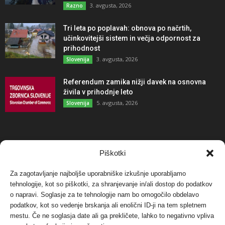
3. avgusta, 2026
Razno
Tri leta po poplavah: obnova po načrtih,
učinkovitejši sistem in večja odpornost za
prihodnost
3. avgusta, 2026
Slovenija
Referendum zamika nižji davek na osnovna
živila v prihodnje leto
5. avgusta, 2026
Slovenija
NAJBOLJ KOMENTIRANO
Piškotki
Za zagotavljanje najboljše uporabniške izkušnje uporabljamo
Protest proti vetrnim elektrarnam na Ojstrici, v
svetu pa vedno bolj...
tehnologije, kot so piškotki, za shranjevanje in/ali dostop do podatkov
o napravi. Soglasje za te tehnologije nam bo omogočilo obdelavo
12. maja, 2017
Dogodki
podatkov, kot so vedenje brskanja ali enolični ID-ji na tem spletnem
mestu. Če ne soglasja date ali ga prekličete, lahko to negativno vpliva
Tožilstvo v Celovcu v korist elektrarnam