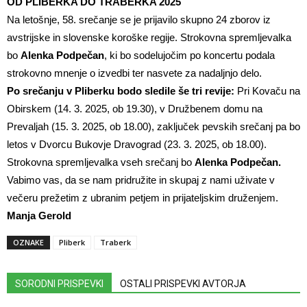
OD PLIBERKA DO TRABERKA 2025
Na letošnje, 58. srečanje se je prijavilo skupno 24 zborov iz
avstrijske in slovenske koroške regije. Strokovna spremljevalka
bo
Alenka Podpečan
, ki bo sodelujočim po koncertu podala
strokovno mnenje o izvedbi ter nasvete za nadaljnjo delo.
Po srečanju v Pliberku bodo sledile še tri revije:
Pri Kovaču na
Obirskem (14. 3. 2025, ob 19.30), v Družbenem domu na
Prevaljah (15. 3. 2025, ob 18.00), zaključek pevskih srečanj pa bo
letos v Dvorcu Bukovje Dravograd (23. 3. 2025, ob 18.00).
Strokovna spremljevalka vseh srečanj bo
Alenka Podpečan.
Vabimo vas, da se nam pridružite in skupaj z nami uživate v
večeru prežetim z ubranim petjem in prijateljskim druženjem.
Manja Gerold
OZNAKE
Pliberk
Traberk
SORODNI PRISPEVKI
OSTALI PRISPEVKI AVTORJA