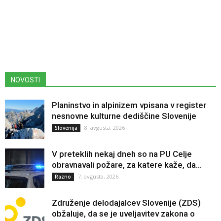
NOVOSTI
Planinstvo in alpinizem vpisana v register
nesnovne kulturne dediščine Slovenije
8. avgusta, 2026
Slovenija
V preteklih nekaj dneh so na PU Celje
obravnavali požare, za katere kaže, da...
7. avgusta, 2026
Razno
Združenje delodajalcev Slovenije (ZDS)
obžaluje, da se je uveljavitev zakona o