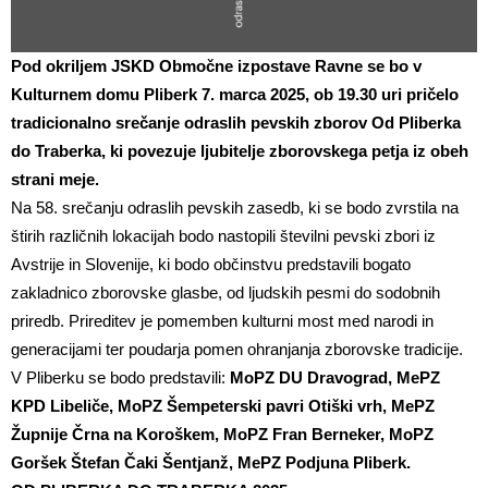
Pod okriljem JSKD Območne izpostave Ravne se bo v
Kulturnem domu Pliberk 7. marca 2025, ob 19.30 uri pričelo
tradicionalno srečanje odraslih pevskih zborov Od Pliberka
do Traberka, ki povezuje ljubitelje zborovskega petja iz obeh
strani meje.
Na 58. srečanju odraslih pevskih zasedb, ki se bodo zvrstila na
štirih različnih lokacijah bodo nastopili številni pevski zbori iz
Avstrije in Slovenije, ki bodo občinstvu predstavili bogato
zakladnico zborovske glasbe, od ljudskih pesmi do sodobnih
priredb. Prireditev je pomemben kulturni most med narodi in
generacijami ter poudarja pomen ohranjanja zborovske tradicije.
V Pliberku se bodo predstavili:
MoPZ DU Dravograd, MePZ
KPD Libeliče, MoPZ Šempeterski pavri Otiški vrh, MePZ
Župnije Črna na Koroškem, MoPZ Fran Berneker, MoPZ
Goršek Štefan Čaki Šentjanž, MePZ Podjuna Pliberk.