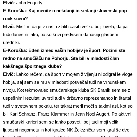
Elvič:
John Fogerty.
E-Koroška: Kaj menite o nekdanji in sedanji slovenski pop-
rock sceni?
Elvič:
Mislim, da je v naših zlatih časih veliko bolj živela, da pa
tudi danes ni tako, pa so krivi predvsem današnji glasbeni
uredniki.
E-Koroška: Eden izmed vaših hobijev je šport. Pozimi ste
redno na smučišču na Pohorju. Ste bili v mladosti član
kakšnega športnega kluba?
Elvič:
Lahko rečem, da šport v mojem življenju ni odigral le vloge
hobija, saj sem se mu v mladosti posvečal tudi na vrhunskem
nivoju. Kot tekmovalec smučarskega kluba SK Branik sem se z
uspešnimi rezultati uvrstil tudi v državno reprezentanco in štartal
tudi v svetovnem pokalu, ter takrat meril moči s takimi asi, kot so
bili Karl Schranz, Franz Klammer in
Jean Noel Augert. Po aktivni
smučarski karieri sem se lahko posvetil bolj tudi moji veliki
ljubezni nogometu in kot igralec NK Železničar sem igral še dve