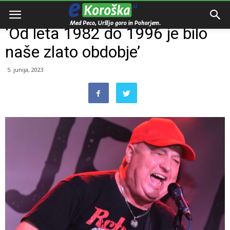
Domov
Razno
‘Od leta 1982 do 1996 je bilo
naše zlato obdobje’
5. junija, 2023