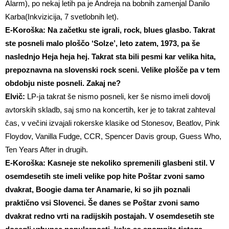
Alarm), po nekaj letih pa je Andreja na bobnih zamenjal Danilo
Karba(Inkvizicija, 7 svetlobnih let).
E-Koroška:
Na začetku ste igrali, rock, blues glasbo. Takrat
ste posneli malo ploščo ‘Solze’, leto zatem, 1973, pa še
naslednjo Heja heja hej. Takrat sta bili pesmi kar velika hita,
prepoznavna na slovenski rock sceni. Velike plošče pa v tem
obdobju niste posneli. Zakaj ne?
Elvič:
LP-ja takrat še nismo posneli, ker še nismo imeli dovolj
avtorskih skladb, saj smo na koncertih, ker je to takrat zahteval
čas, v večini izvajali rokerske klasike od Stonesov, Beatlov, Pink
Floydov, Vanilla Fudge, CCR, Spencer Davis group, Guess Who,
Ten Years After in drugih.
E-Koroška: Kasneje ste nekoliko spremenili glasbeni stil. V
osemdesetih ste imeli velike pop hite Poštar zvoni samo
dvakrat, Boogie dama ter Anamarie, ki so jih poznali
praktično vsi Slovenci. Še danes se Poštar zvoni samo
dvakrat redno vrti na radijskih postajah. V osemdesetih ste