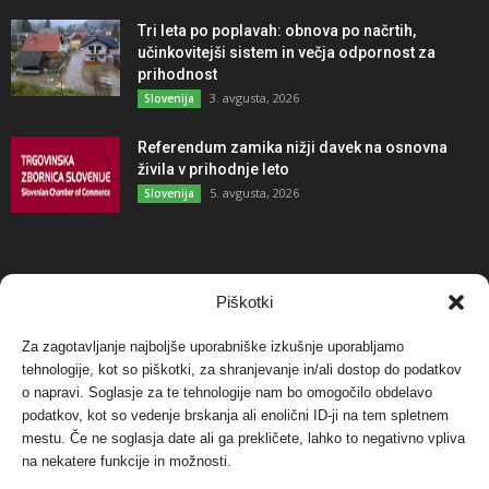
Tri leta po poplavah: obnova po načrtih,
učinkovitejši sistem in večja odpornost za
prihodnost
3. avgusta, 2026
Slovenija
Referendum zamika nižji davek na osnovna
živila v prihodnje leto
5. avgusta, 2026
Slovenija
NAJBOLJ KOMENTIRANO
Piškotki
Za zagotavljanje najboljše uporabniške izkušnje uporabljamo
Protest proti vetrnim elektrarnam na Ojstrici, v
tehnologije, kot so piškotki, za shranjevanje in/ali dostop do podatkov
svetu pa vedno bolj...
o napravi. Soglasje za te tehnologije nam bo omogočilo obdelavo
12. maja, 2017
Dogodki
podatkov, kot so vedenje brskanja ali enolični ID-ji na tem spletnem
mestu. Če ne soglasja date ali ga prekličete, lahko to negativno vpliva
Tožilstvo v Celovcu v korist elektrarnam
na nekatere funkcije in možnosti.
Verbund