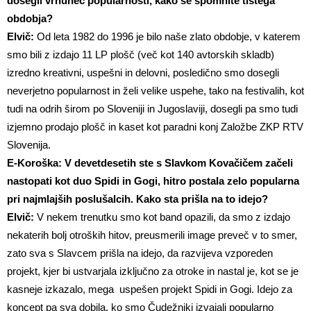
dosegli vrhunec popularnosti, kako se spomnite tistega
obdobja?
Elvič:
Od leta 1982 do 1996 je bilo naše zlato obdobje, v katerem
smo bili z izdajo 11 LP plošč (več kot 140 avtorskih skladb)
izredno kreativni, uspešni in delovni, posledično smo dosegli
neverjetno popularnost in želi velike uspehe, tako na festivalih, kot
tudi na odrih širom po Sloveniji in Jugoslaviji, dosegli pa smo tudi
izjemno prodajo plošč in kaset kot paradni konj Založbe ZKP RTV
Slovenija.
E-Koroška: V devetdesetih ste s Slavkom Kovačičem začeli
nastopati kot duo Spidi in Gogi, hitro postala zelo popularna
pri najmlajših poslušalcih. Kako sta prišla na to idejo?
Elvič:
V nekem trenutku smo kot band opazili, da smo z izdajo
nekaterih bolj otroških hitov, preusmerili image preveč v to smer,
zato sva s Slavcem prišla na idejo, da razvijeva vzporeden
projekt, kjer bi ustvarjala izključno za otroke in nastal je, kot se je
kasneje izkazalo, mega uspešen projekt Spidi in Gogi. Idejo za
koncept pa sva dobila, ko smo Čudežniki izvajali popularno