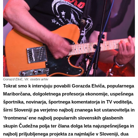
Gorazd Elvič, Vir: osebni arhiv
Tokrat smo k intervjuju povabili Gorazda Elviča, popularnega
Mariborčana, dolgoletnega profesorja ekonomije, uspešnega
športnika, novinarja, športnega komentatorja in TV voditelja,
širni Sloveniji pa verjetno najbolj znanega kot ustanovitelja in
‘frontmena’ ene najbolj popularnih slovenskih glasbenih
skupin Čudežna polja ter člana dolga leta najuspešnejšega in
najbolj priljubljenega projekta za najmlajše v Sloveniji, dua