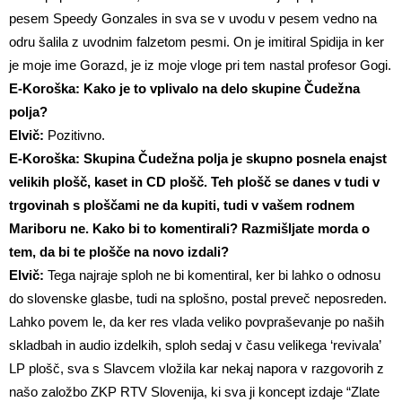
pesem Speedy Gonzales in sva se v uvodu v pesem vedno na
odru šalila z uvodnim falzetom pesmi. On je imitiral Spidija in ker
je moje ime Gorazd, je iz moje vloge pri tem nastal profesor Gogi.
E-Koroška: Kako je to vplivalo na delo skupine Čudežna
polja?
Elvič:
Pozitivno.
E-Koroška: Skupina Čudežna polja je skupno posnela enajst
velikih plošč, kaset in CD plošč. Teh plošč se danes v tudi v
trgovinah s ploščami ne da kupiti, tudi v vašem rodnem
Mariboru ne. Kako bi to komentirali? Razmišljate morda o
tem, da bi te plošče na novo izdali?
Elvič:
Tega najraje sploh ne bi komentiral, ker bi lahko o odnosu
do slovenske glasbe, tudi na splošno, postal preveč neposreden.
Lahko povem le, da ker res vlada veliko povpraševanje po naših
skladbah in audio izdelkih, sploh sedaj v času velikega ‘revivala’
LP plošč, sva s Slavcem vložila kar nekaj napora v razgovorih z
našo založbo ZKP RTV Slovenija, ki sva ji koncept izdaje “Zlate