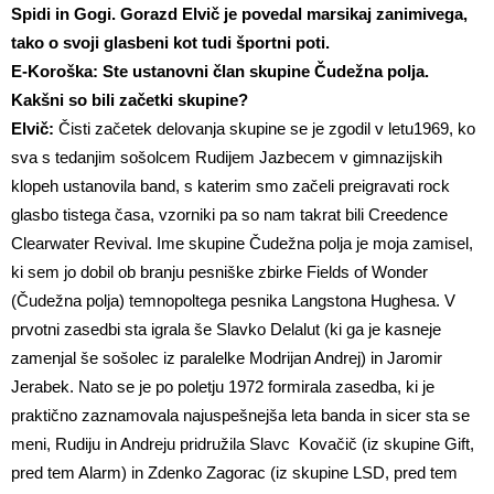
Spidi in Gogi. Gorazd Elvič je povedal marsikaj zanimivega,
tako o svoji glasbeni kot tudi športni poti.
E-Koroška: Ste ustanovni član skupine Čudežna polja.
Kakšni so bili začetki skupine?
Elvič:
Čisti začetek delovanja skupine se je zgodil v letu1969, ko
sva s tedanjim sošolcem Rudijem Jazbecem v gimnazijskih
klopeh ustanovila band, s katerim smo začeli preigravati rock
glasbo tistega časa, vzorniki pa so nam takrat bili
Creedence
Clearwater Reviva
l. Ime skupine Čudežna polja je moja zamisel,
ki sem jo dobil ob branju pesniške zbirke Fields of Wonder
(Čudežna polja) temnopoltega pesnika Langstona Hughesa. V
prvotni zasedbi sta igrala še Slavko Delalut (ki ga je kasneje
zamenjal še sošolec iz paralelke Modrijan Andrej) in Jaromir
Jerabek. Nato se je po poletju 1972 formirala zasedba, ki je
praktično zaznamovala najuspešnejša leta banda in sicer sta se
meni, Rudiju in Andreju pridružila Slavc Kovačič (iz skupine Gift,
pred tem Alarm) in Zdenko Zagorac (iz skupine LSD, pred tem