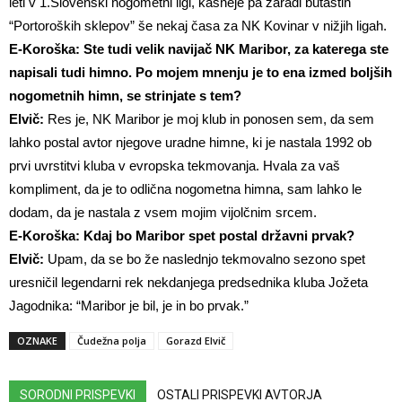
leti v 1.Slovenski nogometni ligi
, kasneje pa zaradi butastih
“Portoroških sklepov” še nekaj časa za NK Kovinar v nižjih ligah.
E-Koroška: Ste tudi velik navijač NK Maribor, za katerega ste
napisali tudi himno. Po mojem mnenju je to ena izmed boljših
nogometnih himn, se strinjate s tem?
Elvič:
Res je, NK Maribor je moj klub in ponosen sem, da sem
lahko postal avtor njegove uradne himne, ki je nastala 1992 ob
prvi uvrstitvi kluba v evropska tekmovanja. Hvala za vaš
kompliment, da je to odlična nogometna himna, sam lahko le
dodam, da je nastala z vsem mojim vijolčnim srcem.
E-Koroška: Kdaj bo Maribor spet postal državni prvak?
Elvič:
Upam, da se bo že naslednjo tekmovalno sezono spet
uresničil legendarni rek nekdanjega predsednika kluba Jožeta
Jagodnika: “Maribor je bil, je in bo prvak.”
OZNAKE
Čudežna polja
Gorazd Elvič
SORODNI PRISPEVKI
OSTALI PRISPEVKI AVTORJA