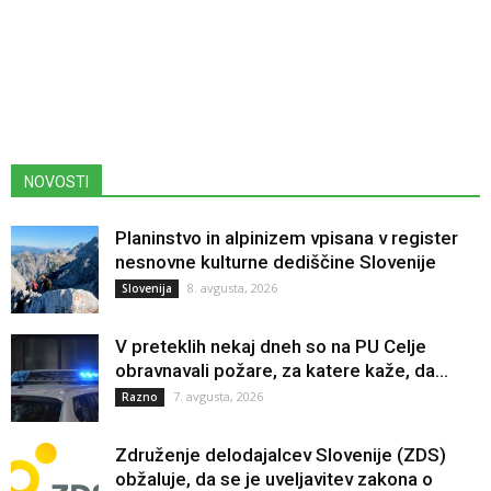
NOVOSTI
Planinstvo in alpinizem vpisana v register
nesnovne kulturne dediščine Slovenije
8. avgusta, 2026
Slovenija
V preteklih nekaj dneh so na PU Celje
obravnavali požare, za katere kaže, da...
7. avgusta, 2026
Razno
Združenje delodajalcev Slovenije (ZDS)
obžaluje, da se je uveljavitev zakona o