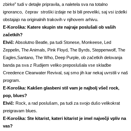
zbirke” tudi v detajle pripravila, a naletela sva na totalno
ignoranco, čeprav stroški izdaje ne bi bili preveliki, saj vsi izdelki
obstajajo na originalnih trakovih v njihovem arhivu.
E-Koroška: Katere skupin ste najraje poslušali ob vaših
začetkih?
Elvič:
Absolutno Beatle, pa tudi Stonese, Monkeese, Led
Zeppelin, The Animals, Pink Floyd, The Byrds, Steppenwolf, The
Eagles,Santano, The Who, Deep Purple, ob začetkih delovanja
banda pa sva z Rudijem veliko preposlušala vse skladbe
Creedence Clearwater Reviva
l, saj smo jih kar nekaj uvrstili v naš
program.
E-Koroška: Kakšen glasbeni stil vam je najbolj všeč rock,
pop, blues?
Elvič:
Rock, a rad poslušam, pa tudi za svojo dušo velikokrat
preigravam blues.
E-Koroška: Ste kitarist, kateri kitarist je imel največji vpliv na
vas?