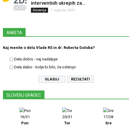
interventnih ukrepih za...
7. avgusta, 2026
Slovenija
ANKETA
Kaj menite o delu Vlade RS in dr. Roberta Goloba?
Dela dobro - naj nadaljuje
Dela slabo - bolje bi bilo, če odstopi
REZULTATI
SLOVENJ GRADEC
16/31
20/31
17/28
Pon
Tor
Sre