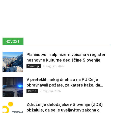
NOVOSTI
Planinstvo in alpinizem vpisana v register
nesnovne kulturne dediščine Slovenije
8. avgusta, 2026
Slovenija
V preteklih nekaj dneh so na PU Celje
obravnavali požare, za katere kaže, da...
7. avgusta, 2026
Razno
Združenje delodajalcev Slovenije (ZDS)
obžaluje, da se je uveljavitev zakona o