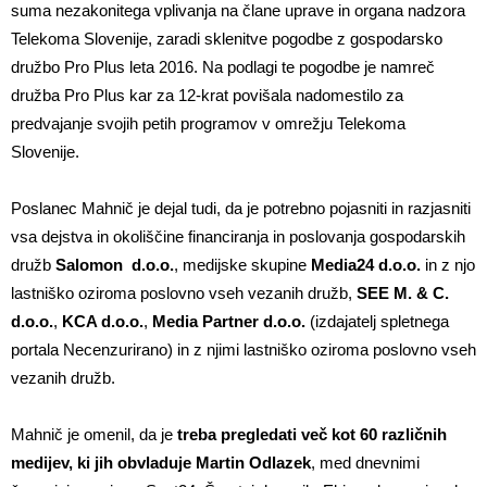
suma nezakonitega vplivanja na člane uprave in organa nadzora
Telekoma Slovenije, zaradi sklenitve pogodbe z gospodarsko
družbo Pro Plus leta 2016. Na podlagi te pogodbe je namreč
družba Pro Plus kar za 12-krat povišala nadomestilo za
predvajanje svojih petih programov v omrežju Telekoma
Slovenije.
Poslanec Mahnič je dejal tudi, da je potrebno pojasniti in razjasniti
vsa dejstva in okoliščine financiranja in poslovanja gospodarskih
družb
Salomon d.o.o.
, medijske skupine
Media24 d.o.o.
in z njo
lastniško oziroma poslovno vseh vezanih družb,
SEE M. & C.
d.o.o.
,
KCA d.o.o.
,
Media Partner d.o.o.
(izdajatelj spletnega
portala Necenzurirano) in z njimi lastniško oziroma poslovno vseh
vezanih družb.
Mahnič je omenil, da je
treba pregledati več kot 60 različnih
medijev, ki jih obvladuje
Martin Odlazek
, med dnevnimi