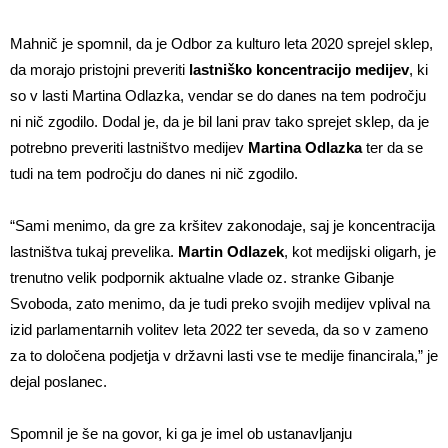
Mahnič je spomnil, da je Odbor za kulturo leta 2020 sprejel sklep,
da morajo pristojni preveriti
lastniško koncentracijo medijev
, ki
so v lasti Martina Odlazka, vendar se do danes na tem področju
ni nič zgodilo. Dodal je, da je bil lani prav tako sprejet sklep, da je
potrebno preveriti lastništvo medijev
Martina Odlazka
ter da se
tudi na tem področju do danes ni nič zgodilo.
“Sami menimo, da gre za kršitev zakonodaje, saj je koncentracija
lastništva tukaj prevelika.
Martin Odlazek
, kot medijski oligarh, je
trenutno velik podpornik aktualne vlade oz. stranke Gibanje
Svoboda, zato menimo, da je tudi preko svojih medijev vplival na
izid parlamentarnih volitev leta 2022 ter seveda, da so v zameno
za to določena podjetja v državni lasti vse te medije financirala,” je
dejal poslanec.
Spomnil je še na govor, ki ga je imel ob ustanavljanju