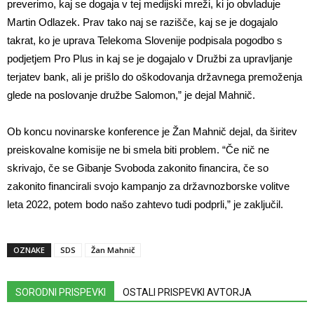
preverimo, kaj se dogaja v tej medijski mreži, ki jo obvladuje
Martin Odlazek. Prav tako naj se razišče, kaj se je dogajalo
takrat, ko je uprava Telekoma Slovenije podpisala pogodbo s
podjetjem Pro Plus in kaj se je dogajalo v Družbi za upravljanje
terjatev bank, ali je prišlo do oškodovanja državnega premoženja
glede na poslovanje družbe Salomon,” je dejal Mahnič.
Ob koncu novinarske konference je Žan Mahnič dejal, da širitev
preiskovalne komisije ne bi smela biti problem. “Če nič ne
skrivajo, če se Gibanje Svoboda zakonito financira, če so
zakonito financirali svojo kampanjo za državnozborske volitve
leta 2022, potem bodo našo zahtevo tudi podprli,” je zaključil.
OZNAKE
SDS
Žan Mahnič
SORODNI PRISPEVKI
OSTALI PRISPEVKI AVTORJA