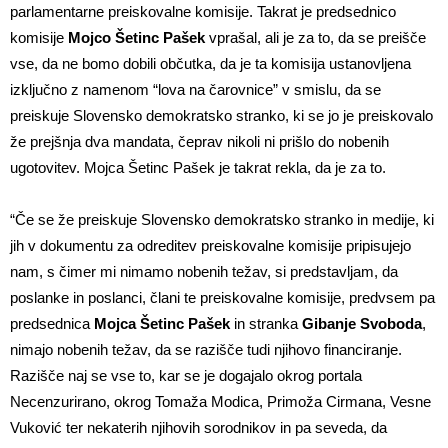
parlamentarne preiskovalne komisije. Takrat je predsednico
komisije
Mojco Šetinc Pašek
vprašal, ali je za to, da se preišče
vse, da ne bomo dobili občutka, da je ta komisija ustanovljena
izključno z namenom “lova na čarovnice” v smislu, da se
preiskuje Slovensko demokratsko stranko, ki se jo je preiskovalo
že prejšnja dva mandata, čeprav nikoli ni prišlo do nobenih
ugotovitev. Mojca Šetinc Pašek je takrat rekla, da je za to.
“Če se že preiskuje Slovensko demokratsko stranko in medije, ki
jih v dokumentu za odreditev preiskovalne komisije pripisujejo
nam, s čimer mi nimamo nobenih težav, si predstavljam, da
poslanke in poslanci, člani te preiskovalne komisije, predvsem pa
predsednica
Mojca Šetinc Pašek
in stranka
Gibanje Svoboda
,
nimajo nobenih težav, da se razišče tudi njihovo financiranje.
Razišče naj se vse to, kar se je dogajalo okrog portala
Necenzurirano, okrog Tomaža Modica, Primoža Cirmana, Vesne
Vuković ter nekaterih njihovih sorodnikov in pa seveda, da