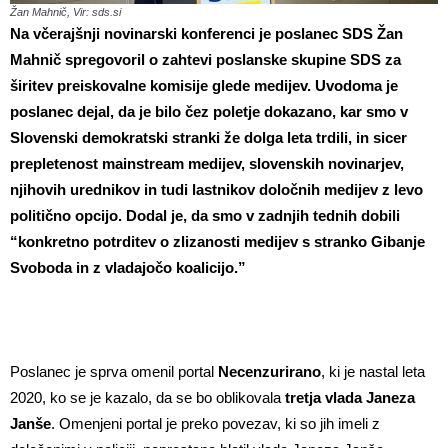
Žan Mahnič, Vir: sds.si
Na včerajšnji novinarski konferenci je poslanec SDS Žan
Mahnič spregovoril o zahtevi poslanske skupine SDS za
širitev preiskovalne komisije glede medijev. Uvodoma je
poslanec dejal, da je bilo čez poletje dokazano, kar smo v
Slovenski demokratski stranki že dolga leta trdili, in sicer
prepletenost mainstream medijev, slovenskih novinarjev,
njihovih urednikov in tudi lastnikov določnih medijev z levo
politično opcijo. Dodal je, da smo v zadnjih tednih dobili
“konkretno potrditev o zlizanosti medijev s stranko Gibanje
Svoboda in z vladajočo koalicijo.”
Poslanec je sprva omenil portal
Necenzurirano
, ki je nastal leta
2020, ko se je kazalo, da se bo oblikovala
tretja vlada Janeza
Janše
. Omenjeni portal je preko povezav, ki so jih imeli z