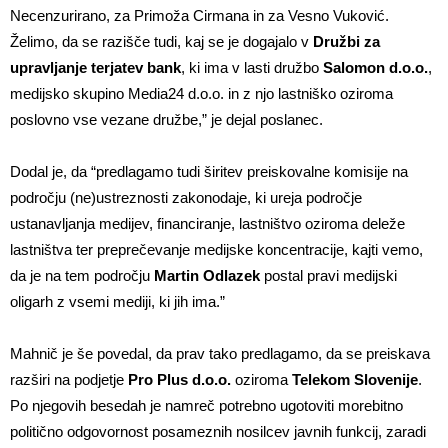
Necenzurirano, za Primoža Cirmana in za Vesno Vuković.
Želimo, da se razišče tudi, kaj se je dogajalo v
Družbi za
upravljanje terjatev bank
, ki ima v lasti družbo
Salomon d.o.o.
,
medijsko skupino Media24 d.o.o. in z njo lastniško oziroma
poslovno vse vezane družbe,” je dejal poslanec.
Dodal je, da “predlagamo tudi širitev preiskovalne komisije na
področju (ne)ustreznosti zakonodaje, ki ureja področje
ustanavljanja medijev, financiranje, lastništvo oziroma deleže
lastništva ter preprečevanje medijske koncentracije, kajti vemo,
da je na tem področju
Martin Odlazek
postal pravi medijski
oligarh z vsemi mediji, ki jih ima.”
Mahnič je še povedal, da prav tako predlagamo, da se preiskava
razširi na podjetje
Pro Plus d.o.o.
oziroma
Telekom Slovenije
.
Po njegovih besedah je namreč potrebno ugotoviti morebitno
politično odgovornost posameznih nosilcev javnih funkcij, zaradi