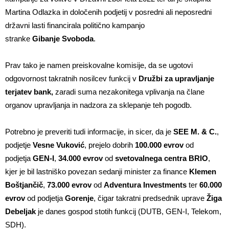
Martina Odlazka in določenih podjetij v posredni ali neposredni
državni lasti financirala politično kampanjo
stranke
Gibanje Svoboda
.
Prav tako je namen preiskovalne komisije, da se ugotovi
odgovornost takratnih nosilcev funkcij v
Družbi za upravljanje
terjatev bank,
zaradi suma nezakonitega vplivanja na člane
organov upravljanja in nadzora za sklepanje teh pogodb.
Potrebno je preveriti tudi informacije, in sicer, da je
SEE M. & C.
,
podjetje
Vesne Vuković
, prejelo dobrih
100.000 evrov
od
podjetja
GEN-I
,
34.000 evrov
od
svetovalnega centra BRIO
,
kjer je bil lastniško povezan sedanji minister za finance
Klemen
Boštjančič
,
73.000 evrov
od
Adventura Investments
ter
60.000
evrov
od podjetja
Gorenje
, čigar takratni predsednik uprave
Žiga
Debeljak
je danes gospod stotih funkcij (DUTB, GEN-I, Telekom,
SDH).