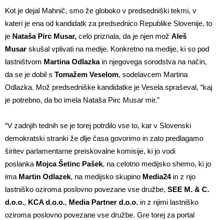
Kot je dejal Mahnič, smo že globoko v predsedniški tekmi, v
kateri je ena od kandidatk za predsednico Republike Slovenije, to
je
Nataša Pirc Musar,
celo priznala, da je njen mož
Aleš
Musar
skušal vplivati na medije. Konkretno na medije, ki so pod
lastništvom
Martina Odlazka
in njegovega sorodstva na način,
da se je dobil s
Tomažem Veselom
, sodelavcem Martina
Odlazka. Mož predsedniške kandidatke je Vesela spraševal, “kaj
je potrebno, da bo imela Nataša Pirc Musar mir.”
“V zadnjih tednih se je torej potrdilo vse to, kar v Slovenski
demokratski stranki že dlje časa govorimo in zato predlagamo
širitev parlamentarne preiskovalne komisije, ki jo vodi
poslanka
Mojca Šetinc Pašek
, na celotno medijsko shemo, ki jo
ima
Martin Odlazek
, na medijsko skupino
Media24
in z njo
lastniško oziroma poslovno povezane vse družbe,
SEE M. & C.
d.o.o.
,
KCA d.o.o.
,
Media Partner d.o.o.
in z njimi lastniško
oziroma poslovno povezane vse družbe. Gre torej za portal