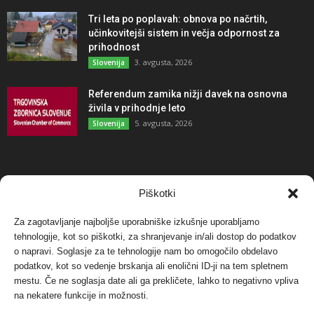
Tri leta po poplavah: obnova po načrtih,
učinkovitejši sistem in večja odpornost za
prihodnost
3. avgusta, 2026
Slovenija
Referendum zamika nižji davek na osnovna
živila v prihodnje leto
5. avgusta, 2026
Slovenija
NAJBOLJ KOMENTIRANO
Piškotki
Za zagotavljanje najboljše uporabniške izkušnje uporabljamo
Protest proti vetrnim elektrarnam na Ojstrici, v
svetu pa vedno bolj...
tehnologije, kot so piškotki, za shranjevanje in/ali dostop do podatkov
o napravi. Soglasje za te tehnologije nam bo omogočilo obdelavo
12. maja, 2017
Dogodki
podatkov, kot so vedenje brskanja ali enolični ID-ji na tem spletnem
mestu. Če ne soglasja date ali ga prekličete, lahko to negativno vpliva
Tožilstvo v Celovcu v korist elektrarnam
na nekatere funkcije in možnosti.
Verbund