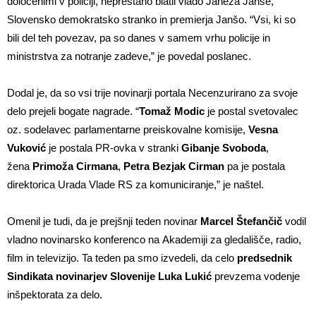
določenimi v policiji, neprestano blatil vlado Janeza Janše,
Slovensko demokratsko stranko in premierja Janšo. “Vsi, ki so
bili del teh povezav, pa so danes v samem vrhu policije in
ministrstva za notranje zadeve,” je povedal poslanec.
Dodal je, da so vsi trije novinarji portala Necenzurirano za svoje
delo prejeli bogate nagrade. “
Tomaž Modic
je postal svetovalec
oz. sodelavec parlamentarne preiskovalne komisije,
Vesna
Vuković
je postala PR-ovka v stranki
Gibanje Svoboda
,
žena
Primoža Cirmana
,
Petra Bezjak Cirman
pa je postala
direktorica Urada Vlade RS za komuniciranje,” je naštel.
Omenil je tudi, da je prejšnji teden novinar
Marcel Štefančič
vodil
vladno novinarsko konferenco na Akademiji za gledališče, radio,
film in televizijo. Ta teden pa smo izvedeli, da celo
predsednik
Sindikata novinarjev Slovenije Luka Lukić
prevzema vodenje
inšpektorata za delo.