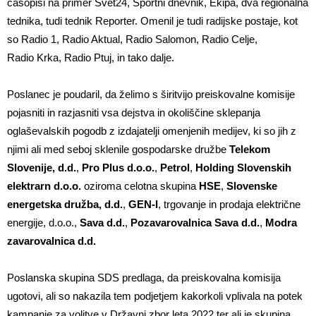
časopisi na primer Svet24, Športni dnevnik, Ekipa, dva regionalna
tednika, tudi tednik Reporter. Omenil je tudi radijske postaje, kot
so Radio 1, Radio Aktual, Radio Salomon, Radio Celje,
Radio Krka, Radio Ptuj, in tako dalje.
Poslanec je poudaril, da želimo s širitvijo preiskovalne komisije
pojasniti in razjasniti vsa dejstva in okoliščine sklepanja
oglaševalskih pogodb z izdajatelji omenjenih medijev, ki so jih z
njimi ali med seboj sklenile gospodarske družbe
Telekom
Slovenije, d.d.
,
Pro Plus d.o.o.
,
Petrol
,
Holding Slovenskih
elektrarn d.o.o.
oziroma celotna skupina
HSE
,
Slovenske
energetska družba, d.d.
,
GEN-I
, trgovanje in prodaja električne
energije, d.o.o.,
Sava d.d.
,
Pozavarovalnica Sava d.d.
,
Modra
zavarovalnica d.d.
Poslanska skupina SDS predlaga, da preiskovalna komisija
ugotovi, ali so nakazila tem podjetjem kakorkoli vplivala na potek
kampanje za volitve v Državni zbor leta 2022 ter ali je skupina