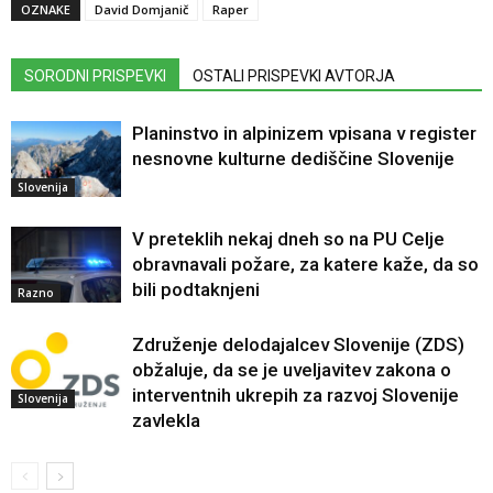
OZNAKE
David Domjanič
Raper
SORODNI PRISPEVKI
OSTALI PRISPEVKI AVTORJA
Planinstvo in alpinizem vpisana v register
nesnovne kulturne dediščine Slovenije
Slovenija
V preteklih nekaj dneh so na PU Celje
obravnavali požare, za katere kaže, da so
bili podtaknjeni
Razno
Združenje delodajalcev Slovenije (ZDS)
obžaluje, da se je uveljavitev zakona o
interventnih ukrepih za razvoj Slovenije
Slovenija
zavlekla