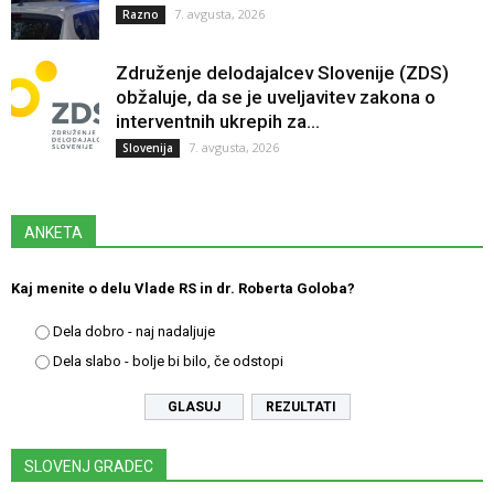
7. avgusta, 2026
Razno
Združenje delodajalcev Slovenije (ZDS)
obžaluje, da se je uveljavitev zakona o
interventnih ukrepih za...
7. avgusta, 2026
Slovenija
ANKETA
Kaj menite o delu Vlade RS in dr. Roberta Goloba?
Dela dobro - naj nadaljuje
Dela slabo - bolje bi bilo, če odstopi
REZULTATI
SLOVENJ GRADEC