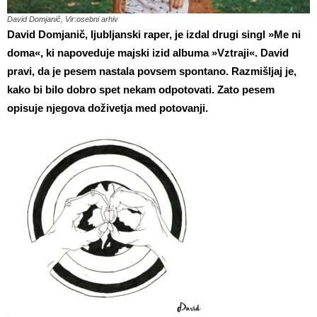
David Domjanič, Vir:osebni arhiv
David Domjanič, ljubljanski raper, je izdal drugi singl »Me ni
doma«, ki napoveduje majski izid albuma »Vztraji«.
David
pravi, da je pesem nastala povsem spontano. Razmišljaj je,
kako bi bilo dobro spet nekam odpotovati. Zato pesem
opisuje njegova doživetja med potovanji.