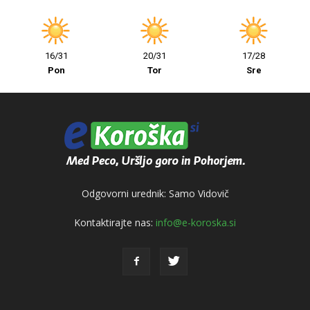
16/31
20/31
17/28
Pon
Tor
Sre
Odgovorni urednik: Samo Vidovič
Kontaktirajte nas:
info@e-koroska.si