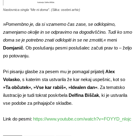
Naslovnica singla “Me ni doma”. (Slika: osebni arhiv)
»Pomembno je, da si vzamemo čas zase, se odklopimo,
zamenjamo okolje in se odpravimo na dogodivščino. Tudi ko smo
doma se je potrebno znati odklopiti in se ne zmotiti,«
meni
Domjanič
. Ob poslušanju pesmi poslušalec začuti prav to – željo
po potovanju.
Pri pisanju glasbe za pesem mu je pomagal prijatelj
Alex
Volasko
, s katerim sta ustvarila že kar nekaj uspešnic, kot so
»Ta občutek«, »Vse kar rabiš«, »Idealen dan«
. Za tematsko
ilustracijo je tudi tokrat poskrbela
Delfina Biščak
, ki je ustvarila
vse podobe za prihajajoče skladbe.
Link do pesmi:
https://www.youtube.com/watch?v=FOYYD_nIojc