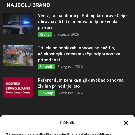
NAJBOLJ BRANO
Včeraj so na območju Policijske uprave Celje
obravnavali tako imenovano ljubezensko
prevaro
3. avgusta, 2026
Razno
Tri leta po poplavah: obnova po načrtih,
učinkovitejši sistem in večja odpornost za
prihodnost
3. avgusta, 2026
Slovenija
Referendum zamika nižji davek na osnovna
živila v prihodnje leto
5. avgusta, 2026
Slovenija
NAJBOLJ KOMENTIRANO
Piškotki