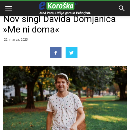
Domov
Razno
Nov singl Davida Domjaniča
»Me ni doma«
22. marca, 2023