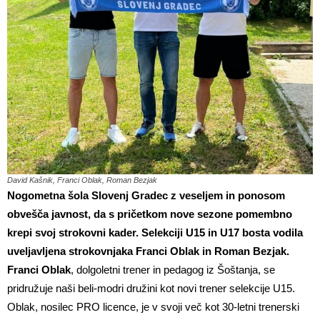
David Kašnik, Franci Oblak, Roman Bezjak
Nogometna šola Slovenj Gradec z veseljem in ponosom
obvešča javnost, da s pričetkom nove sezone
pomembno
krepi svoj strokovni kader. Selekciji U15 in U17 bosta vodila
uveljavljena strokovnjaka
Franci Oblak in Roman Bezjak.
Franci Oblak
, dolgoletni trener in pedagog iz Šoštanja, se
pridružuje naši beli-modri družini kot novi trener selekcije U15.
Oblak, nosilec PRO licence, je v svoji več kot 30-letni trenerski