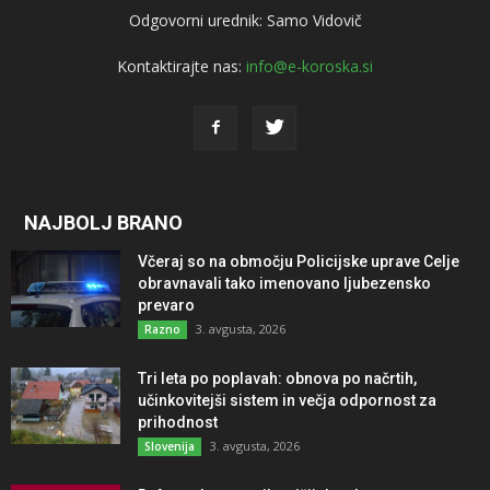
Odgovorni urednik: Samo Vidovič
Kontaktirajte nas:
info@e-koroska.si
NAJBOLJ BRANO
Včeraj so na območju Policijske uprave Celje
obravnavali tako imenovano ljubezensko
prevaro
3. avgusta, 2026
Razno
Tri leta po poplavah: obnova po načrtih,
učinkovitejši sistem in večja odpornost za
prihodnost
3. avgusta, 2026
Slovenija