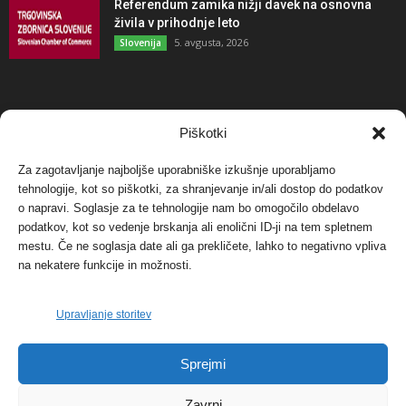
Referendum zamika nižji davek na osnovna
živila v prihodnje leto
5. avgusta, 2026
Slovenija
NAJBOLJ KOMENTIRANO
Piškotki
Za zagotavljanje najboljše uporabniške izkušnje uporabljamo
Protest proti vetrnim elektrarnam na Ojstrici, v
tehnologije, kot so piškotki, za shranjevanje in/ali dostop do podatkov
svetu pa vedno bolj...
o napravi. Soglasje za te tehnologije nam bo omogočilo obdelavo
12. maja, 2017
Dogodki
podatkov, kot so vedenje brskanja ali enolični ID-ji na tem spletnem
mestu. Če ne soglasja date ali ga prekličete, lahko to negativno vpliva
Tožilstvo v Celovcu v korist elektrarnam
na nekatere funkcije in možnosti.
Verbund
29. januarja, 2018
Dogodki
Upravljanje storitev
FOTO: Razstava cvetličarskega mojstra Andreja
Sprejmi
Rusa
27. novembra, 2017
Dogodki
Zavrni