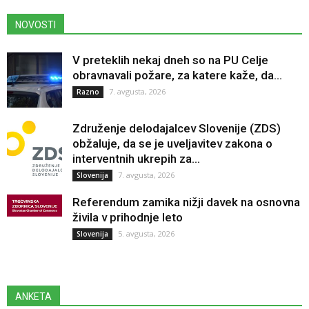
NOVOSTI
V preteklih nekaj dneh so na PU Celje
obravnavali požare, za katere kaže, da...
7. avgusta, 2026
Razno
Združenje delodajalcev Slovenije (ZDS)
obžaluje, da se je uveljavitev zakona o
interventnih ukrepih za...
7. avgusta, 2026
Slovenija
Referendum zamika nižji davek na osnovna
živila v prihodnje leto
5. avgusta, 2026
Slovenija
ANKETA