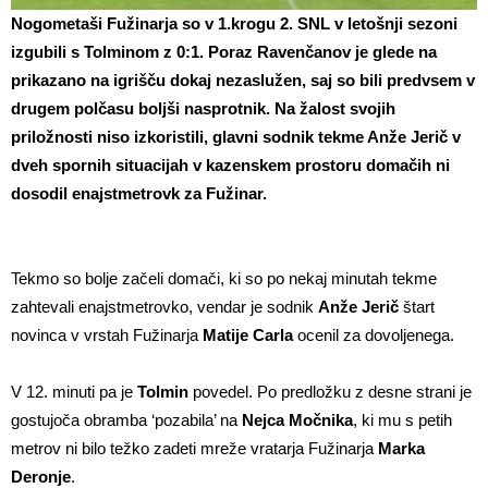
Nogometaši Fužinarja so v 1.krogu 2. SNL v letošnji sezoni
izgubili s Tolminom z 0:1. Poraz Ravenčanov je glede na
prikazano na igrišču dokaj nezaslužen, saj so bili predvsem v
drugem polčasu boljši nasprotnik. Na žalost svojih
priložnosti niso izkoristili, glavni sodnik tekme Anže Jerič v
dveh spornih situacijah v kazenskem prostoru domačih ni
dosodil enajstmetrovk za Fužinar.
Tekmo so bolje začeli domači, ki so po nekaj minutah tekme
zahtevali enajstmetrovko, vendar je sodnik
Anže Jerič
štart
novinca v vrstah Fužinarja
Matije Carla
ocenil za dovoljenega.
V 12. minuti pa je
Tolmin
povedel. Po predložku z desne strani je
gostujoča obramba ‘pozabila’ na
Nejca Močnika
, ki mu s petih
metrov ni bilo težko zadeti mreže vratarja Fužinarja
Marka
Deronje
.