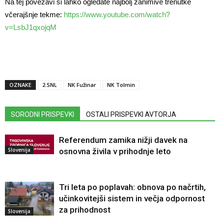
Na tej povezavi si lahko ogledate najbolj zanimive trenutke
včerajšnje tekme:
https://www.youtube.com/watch?
v=LsbJ1qxojqM
OZNAKE
2.SNL
NK Fužinar
NK Tolmin
SORODNI PRISPEVKI
OSTALI PRISPEVKI AVTORJA
Referendum zamika nižji davek na
Slovenija
osnovna živila v prihodnje leto
Tri leta po poplavah: obnova po načrtih,
učinkovitejši sistem in večja odpornost
za prihodnost
Slovenija