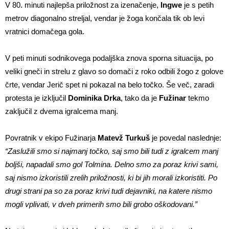
V 80. minuti najlepša priložnost za izenačenje,
Ingwe
je s petih
metrov diagonalno streljal, vendar je žoga končala tik ob levi
vratnici domačega gola.
V peti minuti sodnikovega podaljška znova sporna situacija, po
veliki gneči in strelu z glavo so domači z roko odbili žogo z golove
črte, vendar Jerič spet ni pokazal na belo točko. Še več, zaradi
protesta je izključil
Dominika
Drka
, tako da je
Fužinar
tekmo
zaključil z dvema igralcema manj.
Povratnik v ekipo Fužinarja
Matevž Turkuš
je povedal naslednje:
“Zaslužili smo si najmanj točko, saj smo bili tudi z igralcem manj
boljši, napadali smo gol Tolmina. Delno smo za poraz krivi sami,
saj nismo izkoristili zrelih priložnosti, ki bi jih morali izkoristiti. Po
drugi strani pa so za poraz krivi tudi dejavniki, na katere nismo
mogli vplivati, v dveh primerih smo bili grobo oškodovani.”