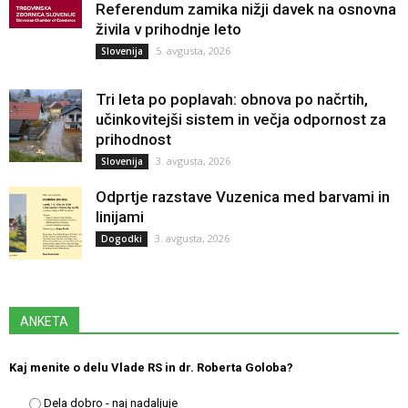
Referendum zamika nižji davek na osnovna
živila v prihodnje leto
5. avgusta, 2026
Slovenija
Tri leta po poplavah: obnova po načrtih,
učinkovitejši sistem in večja odpornost za
prihodnost
3. avgusta, 2026
Slovenija
Odprtje razstave Vuzenica med barvami in
linijami
3. avgusta, 2026
Dogodki
ANKETA
Kaj menite o delu Vlade RS in dr. Roberta Goloba?
Dela dobro - naj nadaljuje