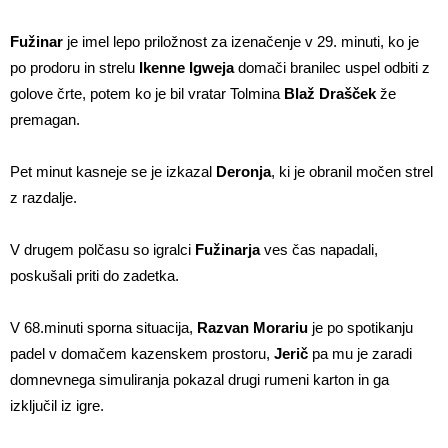
Fužinar
je imel lepo priložnost za izenačenje v 29. minuti, ko je
po prodoru in strelu
Ikenne Igweja
domači branilec uspel odbiti z
golove črte, potem ko je bil vratar Tolmina
Blaž Drašček
že
premagan.
Pet minut kasneje se je izkazal
Deronja
, ki je obranil močen strel
z razdalje.
V drugem polčasu so igralci
Fužinarja
ves čas napadali,
poskušali priti do zadetka.
V 68.minuti sporna situacija,
Razvan Morariu
je po spotikanju
padel v domačem kazenskem prostoru,
Jerič
pa mu je zaradi
domnevnega simuliranja pokazal drugi rumeni karton in ga
izključil iz igre.