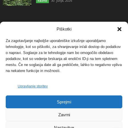
30. julija, 2026
Razno
NAJBOLJ KOMENTIRANO
Piškotki
Za zagotavljanje najboljše uporabniške izkušnje uporabljamo
Protest proti vetrnim elektrarnam na Ojstrici, v
svetu pa vedno bolj...
tehnologije, kot so piškotki, za shranjevanje in/ali dostop do podatkov
o napravi. Soglasje za te tehnologije nam bo omogočilo obdelavo
12. maja, 2017
Dogodki
podatkov, kot so vedenje brskanja ali enolični ID-ji na tem spletnem
mestu. Če ne soglasja date ali ga prekličete, lahko to negativno vpliva
Tožilstvo v Celovcu v korist elektrarnam
na nekatere funkcije in možnosti.
Verbund
29. januarja, 2018
Dogodki
Upravljanje storitev
FOTO: Razstava cvetličarskega mojstra Andreja
Sprejmi
Rusa
27. novembra, 2017
Dogodki
Zavrni
Nastavitve