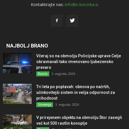
Kontaktirajte nas:
info@e-koroska.si
NAJBOLJ BRANO
Včeraj so na območju Policijske uprave Celje
obravnavali tako imenovano ljubezensko
prevaro
3. avgusta, 2026
Razno
Tri leta po poplavah: obnova po načrtih,
učinkovitejši sistem in večja odpornost za
prihodnost
3. avgusta, 2026
Slovenija
V prirejenem objektu na območju Štor zasegli
več kot 500 rastlin konoplje