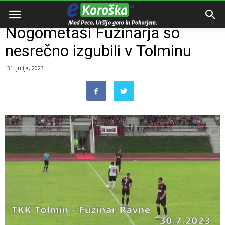
Domov
Razno
Nogometaši Fužinarja so
nesrečno izgubili v Tolminu
31. julija, 2023