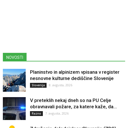
NOVOSTI
Planinstvo in alpinizem vpisana v register
nesnovne kulturne dediščine Slovenije
8. avgusta, 2026
Slovenija
V preteklih nekaj dneh so na PU Celje
obravnavali požare, za katere kaže, da...
7. avgusta, 2026
Razno