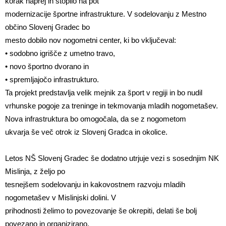
korak naprej in stopilo na pot
modernizacije športne infrastrukture. V sodelovanju z Mestno
občino Slovenj Gradec bo
mesto dobilo nov nogometni center, ki bo vključeval:
• sodobno igrišče z umetno travo,
• novo športno dvorano in
• spremljajočo infrastrukturo.
Ta projekt predstavlja velik mejnik za šport v regiji in bo nudil
vrhunske pogoje za treninge in tekmovanja mladih nogometašev.
Nova infrastruktura bo omogočala, da se z nogometom
ukvarja še več otrok iz Slovenj Gradca in okolice.
Letos NŠ Slovenj Gradec še dodatno utrjuje vezi s sosednjim NK
Mislinja, z željo po
tesnejšem sodelovanju in kakovostnem razvoju mladih
nogometašev v Mislinjski dolini. V
prihodnosti želimo to povezovanje še okrepiti, delati še bolj
povezano in organizirano,