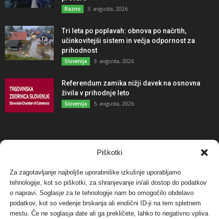
3. avgusta, 2026
Razno
Tri leta po poplavah: obnova po načrtih,
učinkovitejši sistem in večja odpornost za
prihodnost
3. avgusta, 2026
Slovenija
Referendum zamika nižji davek na osnovna
živila v prihodnje leto
5. avgusta, 2026
Slovenija
NAJBOLJ KOMENTIRANO
Piškotki
Za zagotavljanje najboljše uporabniške izkušnje uporabljamo
Protest proti vetrnim elektrarnam na Ojstrici, v
tehnologije, kot so piškotki, za shranjevanje in/ali dostop do podatkov
svetu pa vedno bolj...
o napravi. Soglasje za te tehnologije nam bo omogočilo obdelavo
12. maja, 2017
Dogodki
podatkov, kot so vedenje brskanja ali enolični ID-ji na tem spletnem
mestu. Če ne soglasja date ali ga prekličete, lahko to negativno vpliva