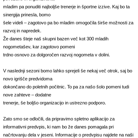
mladim pa ponuditi najboljše trenerje in športne izzive. Kaj bo ta
sinergija prinesla, bomo
šele videli – zagotovo pa bo mladim omogočila širše možnosti za
razvoj in napredek.
Že danes šteje naš skupni bazen več kot 300 mladih
nogometašev, kar zagotovo pomeni
trdno osnovo za dolgoročen razvoj nogometa v dolini.
V naslednji sezoni bomo lahko sprejeli še nekaj več otrok, saj bo
novo igrišče predvidoma
dokončano do poletnih počitnic. To pa za našo šolo pomeni tudi
nove zahteve – dodatne
trenerje, še boljšo organizacijo in ustrezno podporo.
Zato smo se odločili, da pripravimo spletno aplikacijo za
informativni predvpis, ki nam bo že danes pomagala pri
načrtovanju dela v jeseni. Informacije o predvpisu najdete na naši