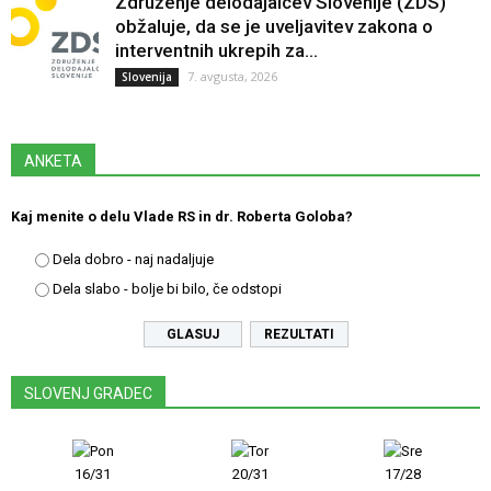
Združenje delodajalcev Slovenije (ZDS)
obžaluje, da se je uveljavitev zakona o
interventnih ukrepih za...
7. avgusta, 2026
Slovenija
ANKETA
Kaj menite o delu Vlade RS in dr. Roberta Goloba?
Dela dobro - naj nadaljuje
Dela slabo - bolje bi bilo, če odstopi
REZULTATI
SLOVENJ GRADEC
16/31
20/31
17/28