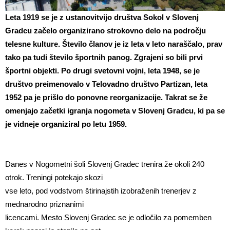
Leta 1919 se je z ustanovitvijo društva Sokol v Slovenj
Gradcu začelo organizirano strokovno delo na področju
telesne kulture. Število članov je iz leta v leto naraščalo, prav
tako pa tudi število športnih panog. Zgrajeni so bili prvi
športni objekti. Po drugi svetovni vojni, leta 1948, se je
društvo preimenovalo v Telovadno društvo Partizan, leta
1952 pa je prišlo do ponovne reorganizacije. Takrat se že
omenjajo začetki igranja nogometa v Slovenj Gradcu, ki pa se
je vidneje organiziral po letu 1959.
Danes v Nogometni šoli Slovenj Gradec trenira že okoli 240
otrok. Treningi potekajo skozi
vse leto, pod vodstvom štirinajstih izobraženih trenerjev z
mednarodno priznanimi
licencami. Mesto Slovenj Gradec se je odločilo za pomemben