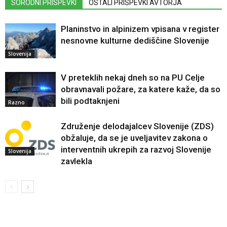
SORODNI PRISPEVKI
OSTALI PRISPEVKI AVTORJA
Planinstvo in alpinizem vpisana v register
nesnovne kulturne dediščine Slovenije
Slovenija
V preteklih nekaj dneh so na PU Celje
obravnavali požare, za katere kaže, da so
bili podtaknjeni
Razno
Združenje delodajalcev Slovenije (ZDS)
obžaluje, da se je uveljavitev zakona o
interventnih ukrepih za razvoj Slovenije
Slovenija
zavlekla