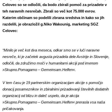
Celovec so se odločili, da bodo zbirali pomoč za prizadete v
teh naravnih nesrečah. Zbrali so več kot 75.000 evrov.
Katerim občinam so podelili zbrana sredstva in kako so jih
razdelili, je obrazložil g.Niko Wakounig, marketing SGZ
Celovec:
“Minilo je več kot dva meseca, odkar smo se v luči naravne
nesreče, ki je začetek avgusta prizadela dele Avstrije in Slovenije,
odločili, da združimo moči v humanitarni akciji pod imenom
»Skupno.Pomagamo – Gemeinsam.Helfen«.
V tem času je 19 partnerskim organizacijam akcije s pomočjo
donacij posameznikov in zbiralnimi prizadevanji številnih dodatnih
organizacij od blizu in daleč uspelo, da je akcija
»Skupno.Pomagamo – Gemeinsam.Helfen« prerasla vsa naša
pričakovanja.