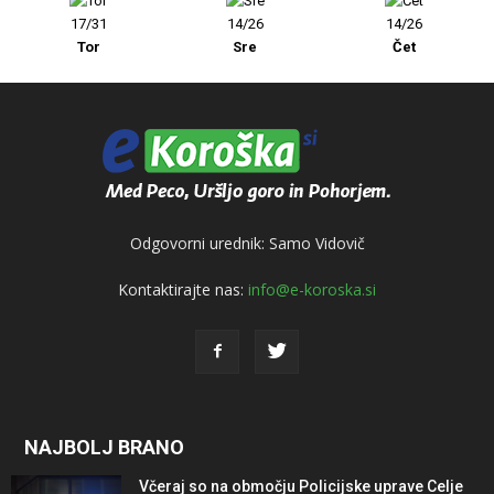
17/31
14/26
14/26
Tor
Sre
Čet
Odgovorni urednik: Samo Vidovič
Kontaktirajte nas:
info@e-koroska.si
NAJBOLJ BRANO
Včeraj so na območju Policijske uprave Celje