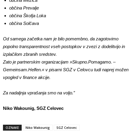
občina Mežica
občina Prevalje
občina Škofja Loka
občina Solčava
Od samega začetka nam je bilo pomembno, da zagotovimo
popolno transparentnost vseh postopkov v zvezi z dodelitvijo in
izplačilom zbranih sredstev.
Zato je partnerskim organizacijam »Skupno.Pomagamo. –
Gemeinsam.Helfen.« v pisarni SGZ v Celovcu tudi naprej možen
vpogled v finance akcije.
Za nadaljnja vprašanja smo na voljo.”
Niko Wakounig, SGZ Celovec
OZNAKE
Niko Wakounig
SGZ Celovec