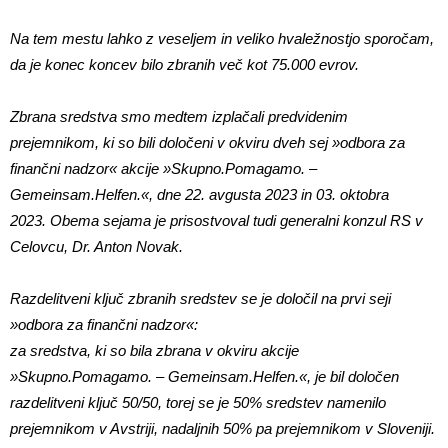
Na tem mestu lahko z veseljem in veliko hvaležnostjo sporočam,
da je konec koncev bilo zbranih več kot 75.000 evrov.
Zbrana sredstva smo medtem izplačali predvidenim
prejemnikom, ki so bili določeni v okviru dveh sej »odbora za
finančni nadzor« akcije »Skupno.Pomagamo. –
Gemeinsam.Helfen.«, dne 22. avgusta 2023 in 03. oktobra
2023. Obema sejama je prisostvoval tudi generalni konzul RS v
Celovcu, Dr. Anton Novak.
Razdelitveni ključ zbranih sredstev se je določil na prvi seji
»odbora za finančni nadzor«:
za sredstva, ki so bila zbrana v okviru akcije
»Skupno.Pomagamo. – Gemeinsam.Helfen.«, je bil določen
razdelitveni ključ 50/50, torej se je 50% sredstev namenilo
prejemnikom v Avstriji, nadaljnih 50% pa prejemnikom v Sloveniji.