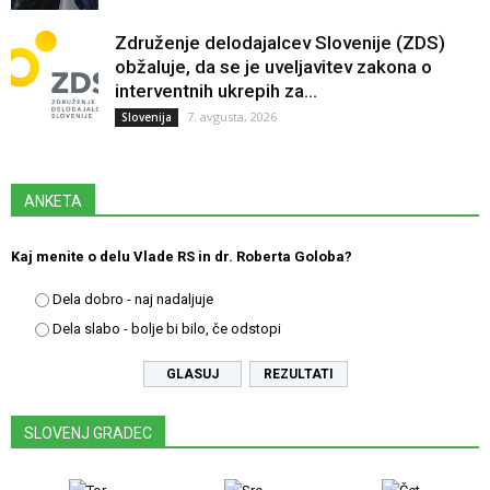
Združenje delodajalcev Slovenije (ZDS)
obžaluje, da se je uveljavitev zakona o
interventnih ukrepih za...
7. avgusta, 2026
Slovenija
ANKETA
Kaj menite o delu Vlade RS in dr. Roberta Goloba?
Dela dobro - naj nadaljuje
Dela slabo - bolje bi bilo, če odstopi
REZULTATI
SLOVENJ GRADEC