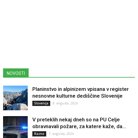
NOVOSTI
Planinstvo in alpinizem vpisana v register
nesnovne kulturne dediščine Slovenije
8. avgusta, 2026
Slovenija
V preteklih nekaj dneh so na PU Celje
obravnavali požare, za katere kaže, da...
7. avgusta, 2026
Razno