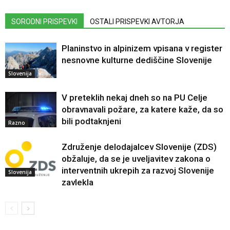
SORODNI PRISPEVKI
OSTALI PRISPEVKI AVTORJA
Planinstvo in alpinizem vpisana v register
nesnovne kulturne dediščine Slovenije
Slovenija
V preteklih nekaj dneh so na PU Celje
obravnavali požare, za katere kaže, da so
bili podtaknjeni
Razno
Združenje delodajalcev Slovenije (ZDS)
obžaluje, da se je uveljavitev zakona o
interventnih ukrepih za razvoj Slovenije
Slovenija
zavlekla