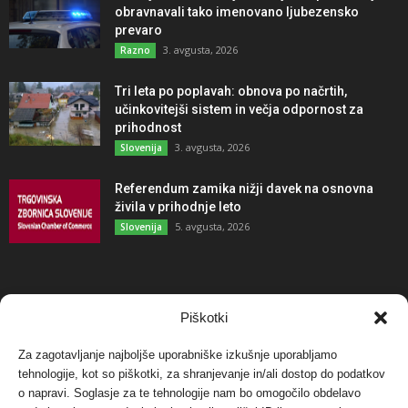
obravnavali tako imenovano ljubezensko
prevaro
3. avgusta, 2026
Razno
Tri leta po poplavah: obnova po načrtih,
učinkovitejši sistem in večja odpornost za
prihodnost
3. avgusta, 2026
Slovenija
Referendum zamika nižji davek na osnovna
živila v prihodnje leto
5. avgusta, 2026
Slovenija
NAJBOLJ KOMENTIRANO
Piškotki
Za zagotavljanje najboljše uporabniške izkušnje uporabljamo
Protest proti vetrnim elektrarnam na Ojstrici, v
tehnologije, kot so piškotki, za shranjevanje in/ali dostop do podatkov
svetu pa vedno bolj...
o napravi. Soglasje za te tehnologije nam bo omogočilo obdelavo
12. maja, 2017
Dogodki