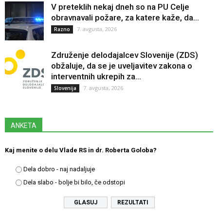
V preteklih nekaj dneh so na PU Celje
obravnavali požare, za katere kaže, da...
7. avgusta, 2026
Razno
Združenje delodajalcev Slovenije (ZDS)
obžaluje, da se je uveljavitev zakona o
interventnih ukrepih za...
7. avgusta, 2026
Slovenija
ANKETA
Kaj menite o delu Vlade RS in dr. Roberta Goloba?
Dela dobro - naj nadaljuje
Dela slabo - bolje bi bilo, če odstopi
REZULTATI