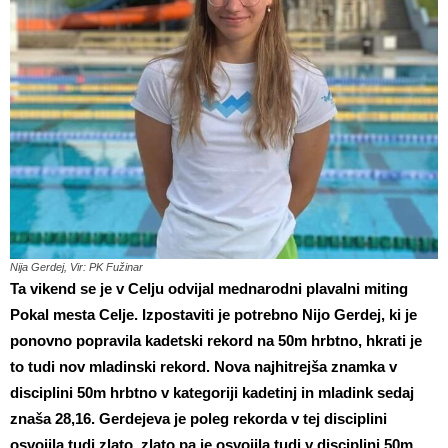
Nija Gerdej, Vir: PK Fužinar
Ta vikend se je v Celju odvijal mednarodni plavalni miting
Pokal mesta Celje. Izpostaviti je potrebno Nijo Gerdej, ki je
ponovno popravila kadetski rekord na 50m hrbtno, hkrati je
to tudi nov mladinski rekord. Nova najhitrejša znamka v
disciplini 50m hrbtno v kategoriji kadetinj in mladink sedaj
znaša 28,16. Gerdejeva je poleg rekorda v tej disciplini
osvojila tudi zlato, zlato pa je osvojila tudi v disciplini 50m