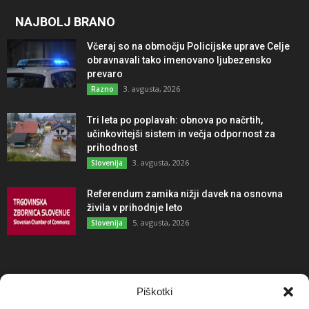
NAJBOLJ BRANO
Včeraj so na območju Policijske uprave Celje
obravnavali tako imenovano ljubezensko
prevaro
3. avgusta, 2026
Razno
Tri leta po poplavah: obnova po načrtih,
učinkovitejši sistem in večja odpornost za
prihodnost
3. avgusta, 2026
Slovenija
Referendum zamika nižji davek na osnovna
živila v prihodnje leto
5. avgusta, 2026
Slovenija
NAJBOLJ KOMENTIRANO
Piškotki