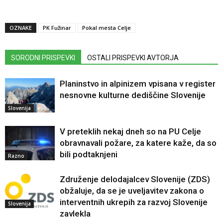
OZNAKE
PK Fužinar
Pokal mesta Celje
SORODNI PRISPEVKI
OSTALI PRISPEVKI AVTORJA
Planinstvo in alpinizem vpisana v register
nesnovne kulturne dediščine Slovenije
Slovenija
V preteklih nekaj dneh so na PU Celje
obravnavali požare, za katere kaže, da so
bili podtaknjeni
Razno
Združenje delodajalcev Slovenije (ZDS)
obžaluje, da se je uveljavitev zakona o
interventnih ukrepih za razvoj Slovenije
Slovenija
zavlekla