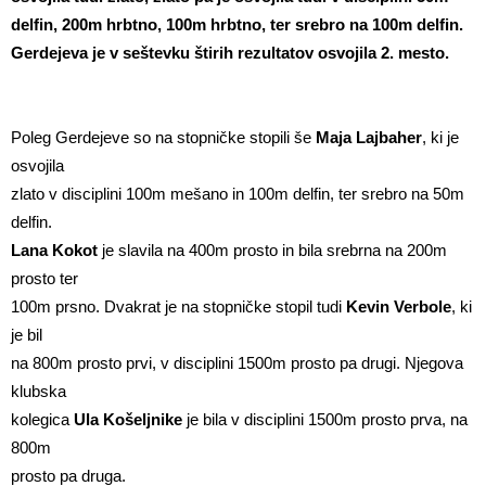
delfin, 200m hrbtno, 100m hrbtno,
ter srebro na 100m delfin.
Gerdejeva je v seštevku štirih rezultatov osvojila 2. mesto.
Poleg Gerdejeve so na stopničke stopili še
Maja Lajbaher
, ki je
osvojila
zlato v disciplini 100m mešano in 100m delfin, ter srebro na 50m
delfin.
Lana Kokot
je slavila na 400m prosto in bila srebrna na 200m
prosto ter
100m prsno. Dvakrat je na stopničke stopil tudi
Kevin Verbole
, ki
je bil
na 800m prosto prvi, v disciplini 1500m prosto pa drugi. Njegova
klubska
kolegica
Ula Košeljnike
je bila v disciplini 1500m prosto prva, na
800m
prosto pa druga.