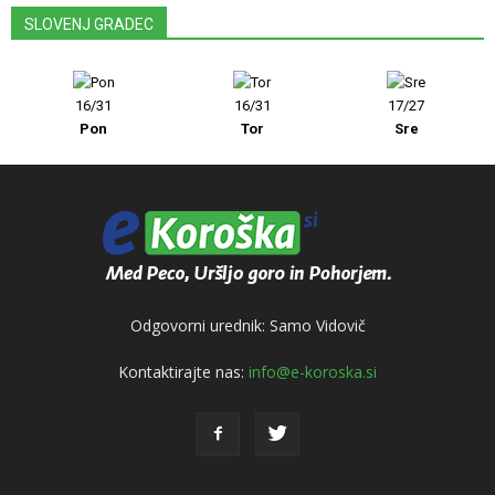
SLOVENJ GRADEC
16/31
16/31
17/27
Pon
Tor
Sre
Odgovorni urednik: Samo Vidovič
Kontaktirajte nas:
info@e-koroska.si