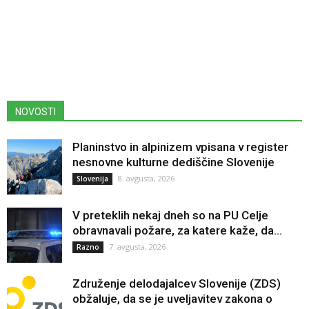
NOVOSTI
Planinstvo in alpinizem vpisana v register
nesnovne kulturne dediščine Slovenije
8. avgusta, 2026
Slovenija
V preteklih nekaj dneh so na PU Celje
obravnavali požare, za katere kaže, da...
7. avgusta, 2026
Razno
Združenje delodajalcev Slovenije (ZDS)
obžaluje, da se je uveljavitev zakona o