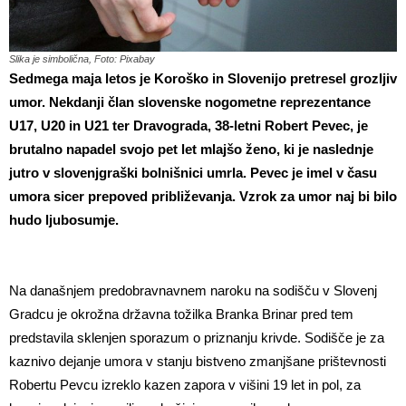
Slika je simbolična, Foto: Pixabay
Sedmega maja letos je Koroško in Slovenijo pretresel grozljiv
umor. Nekdanji član slovenske nogometne reprezentance
U17, U20 in U21 ter Dravograda, 38-letni Robert Pevec, je
brutalno napadel svojo pet let mlajšo ženo, ki je naslednje
jutro v slovenjgraški bolnišnici umrla. Pevec je imel v času
umora sicer prepoved približevanja. Vzrok za umor naj bi bilo
hudo ljubosumje.
Na današnjem predobravnavnem naroku na sodišču v Slovenj
Gradcu je okrožna državna tožilka Branka Brinar pred tem
predstavila sklenjen sporazum o priznanju krivde. Sodišče je za
kaznivo dejanje umora v stanju bistveno zmanjšane prištevnosti
Robertu Pevcu izreklo kazen zapora v višini 19 let in pol, za