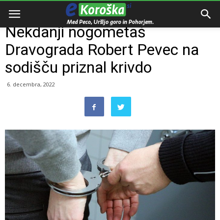
Domov
Razno
Nekdanji nogometaš
Dravograda Robert Pevec na
sodišču priznal krivdo
6. decembra, 2022