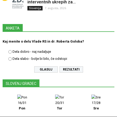
interventnih ukrepih za...
7. avgusta, 2026
Slovenija
ANKETA
Kaj menite o delu Vlade RS in dr. Roberta Goloba?
Dela dobro - naj nadaljuje
Dela slabo - bolje bi bilo, če odstopi
REZULTATI
SLOVENJ GRADEC
16/31
20/31
17/28
Pon
Tor
Sre