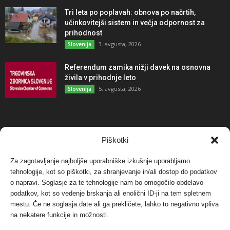
Tri leta po poplavah: obnova po načrtih,
učinkovitejši sistem in večja odpornost za
prihodnost
3. avgusta, 2026
Slovenija
Referendum zamika nižji davek na osnovna
živila v prihodnje leto
5. avgusta, 2026
Slovenija
NAJBOLJ KOMENTIRANO
Piškotki
Za zagotavljanje najboljše uporabniške izkušnje uporabljamo
Protest proti vetrnim elektrarnam na Ojstrici, v
tehnologije, kot so piškotki, za shranjevanje in/ali dostop do podatkov
svetu pa vedno bolj...
o napravi. Soglasje za te tehnologije nam bo omogočilo obdelavo
12. maja, 2017
Dogodki
podatkov, kot so vedenje brskanja ali enolični ID-ji na tem spletnem
mestu. Če ne soglasja date ali ga prekličete, lahko to negativno vpliva
Tožilstvo v Celovcu v korist elektrarnam
na nekatere funkcije in možnosti.
Verbund