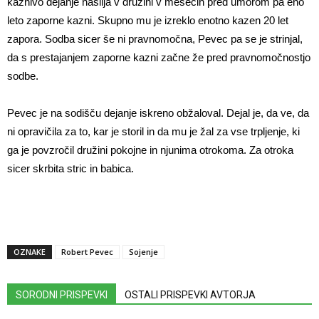
kaznivo dejanje nasilja v družini v mesecih pred umorom pa eno
leto zaporne kazni. Skupno mu je izreklo enotno kazen 20 let
zapora. Sodba sicer še ni pravnomočna, Pevec pa se je strinjal,
da s prestajanjem zaporne kazni začne že pred pravnomočnostjo
sodbe.
Pevec je na sodišču dejanje iskreno obžaloval. Dejal je, da ve, da
ni opravičila za to, kar je storil in da mu je žal za vse trpljenje, ki
ga je povzročil družini pokojne in njunima otrokoma. Za otroka
sicer skrbita stric in babica.
OZNAKE
Robert Pevec
Sojenje
SORODNI PRISPEVKI
OSTALI PRISPEVKI AVTORJA