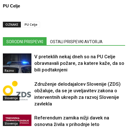
PU Celje
OZNAKE
PU Celje
SORODNI PRISPEVKI
OSTALI PRISPEVKI AVTORJA
V preteklih nekaj dneh so na PU Celje
obravnavali požare, za katere kaže, da so
bili podtaknjeni
Razno
Združenje delodajalcev Slovenije (ZDS)
obžaluje, da se je uveljavitev zakona o
interventnih ukrepih za razvoj Slovenije
Slovenija
zavlekla
Referendum zamika nižji davek na
Slovenija
osnovna živila v prihodnje leto