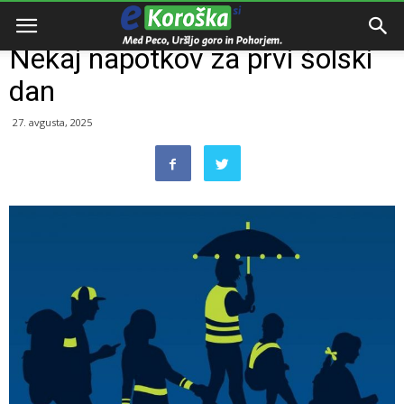
Domov
Razno
Nekaj napotkov za prvi šolski
dan
27. avgusta, 2025