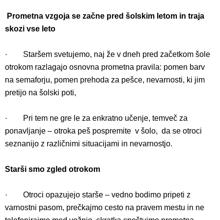
Prometna vzgoja se začne pred šolskim letom in traja
skozi vse leto
·
Staršem svetujemo, naj že v dneh pred začetkom šole
otrokom razlagajo osnovna prometna pravila: pomen barv
na semaforju, pomen prehoda za pešce, nevarnosti, ki jim
pretijo na šolski poti,
·
Pri tem ne gre le za enkratno učenje, temveč za
ponavljanje – otroka peš pospremite v šolo, da se otroci
seznanijo z različnimi situacijami in nevarnostjo.
Starši smo zgled otrokom
·
Otroci opazujejo starše – vedno bodimo pripeti z
varnostni pasom, prečkajmo cesto na pravem mestu in ne