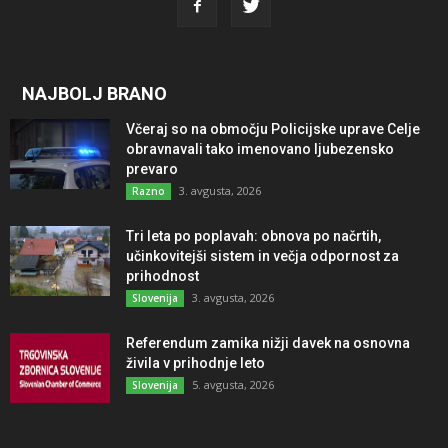
NAJBOLJ BRANO
Včeraj so na območju Policijske uprave Celje
obravnavali tako imenovano ljubezensko
prevaro
3. avgusta, 2026
Razno
Tri leta po poplavah: obnova po načrtih,
učinkovitejši sistem in večja odpornost za
prihodnost
3. avgusta, 2026
Slovenija
Referendum zamika nižji davek na osnovna
živila v prihodnje leto
5. avgusta, 2026
Slovenija