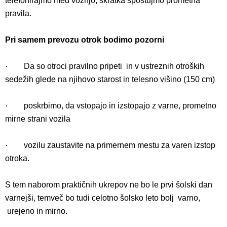
telefonirajmo med vožnjo, skratka spoštujmo prometna
pravila.
Pri samem prevozu otrok bodimo pozorni
·
Da so otroci pravilno pripeti in v ustreznih otroških
sedežih glede na njihovo starost in telesno višino (150 cm)
·
poskrbimo, da vstopajo in izstopajo z varne, prometno
mirne strani vozila
·
vozilu zaustavite na primernem mestu za varen izstop
otroka.
S tem naborom praktičnih ukrepov ne bo le prvi šolski dan
varnejši, temveč bo tudi celotno šolsko leto bolj varno,
urejeno in mirno.