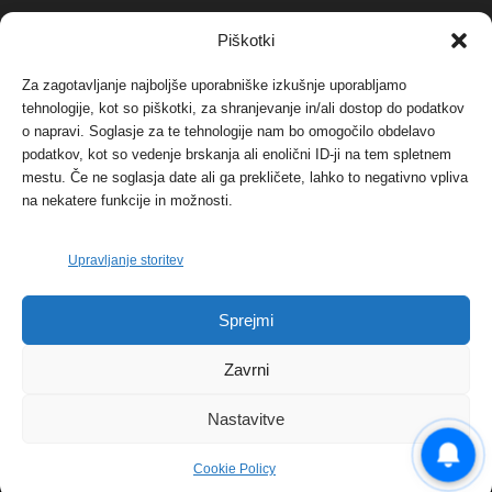
NAJBOLJ KOMENTIRANO
Piškotki
Za zagotavljanje najboljše uporabniške izkušnje uporabljamo
Protest proti vetrnim elektrarnam na Ojstrici, v
tehnologije, kot so piškotki, za shranjevanje in/ali dostop do podatkov
svetu pa vedno bolj...
o napravi. Soglasje za te tehnologije nam bo omogočilo obdelavo
12. maja, 2017
Dogodki
podatkov, kot so vedenje brskanja ali enolični ID-ji na tem spletnem
mestu. Če ne soglasja date ali ga prekličete, lahko to negativno vpliva
Tožilstvo v Celovcu v korist elektrarnam
na nekatere funkcije in možnosti.
Verbund
29. januarja, 2018
Dogodki
Upravljanje storitev
FOTO: Razstava cvetličarskega mojstra Andreja
Sprejmi
Rusa
27. novembra, 2017
Dogodki
Zavrni
Nastavitve
Cookie Policy
© 2026 | eKoroška.si