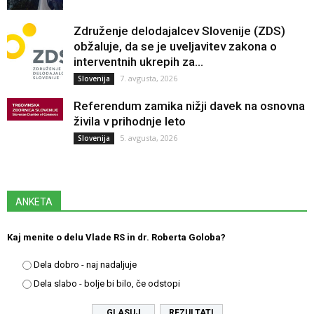
Združenje delodajalcev Slovenije (ZDS)
obžaluje, da se je uveljavitev zakona o
interventnih ukrepih za...
7. avgusta, 2026
Slovenija
Referendum zamika nižji davek na osnovna
živila v prihodnje leto
5. avgusta, 2026
Slovenija
ANKETA
Kaj menite o delu Vlade RS in dr. Roberta Goloba?
Dela dobro - naj nadaljuje
Dela slabo - bolje bi bilo, če odstopi
REZULTATI