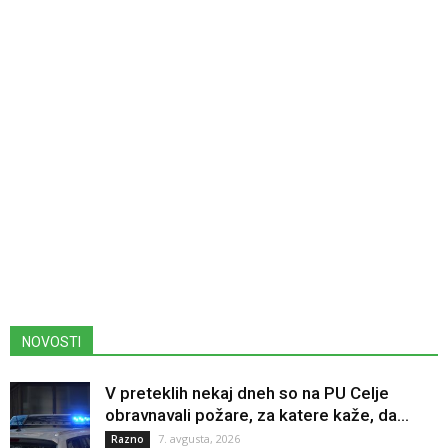
NOVOSTI
V preteklih nekaj dneh so na PU Celje
obravnavali požare, za katere kaže, da...
7. avgusta, 2026
Razno