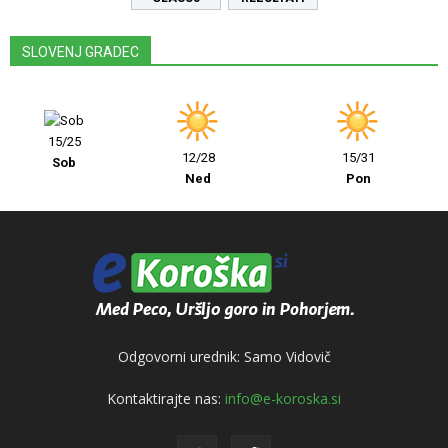
SLOVENJ GRADEC
15/25
12/28
15/31
Sob
Ned
Pon
Odgovorni urednik: Samo Vidovič
Kontaktirajte nas:
info@e-koroska.si