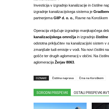
Investicija v izgradnjo kanalizacije in čistilne 
izgradnje kanalizacijskega sistema je
Gradbeno 
partnerjema
GIIP d. o. o.
, Ravne na Koroškem
Operacija vključuje izgradnjo manjkajočega del
kanalizacijskega omrežja
in izgradnjo
čistiln
odstotna priključitev na kanalizacijski sistem v
zmanjšale tudi emisije v vodi. Na novi čistilni 
gošče ter drugih aglomeracij v občini. Na čistiln
aglomeracija
Žerjav 8063
.
OZNAKE
Čistilna naprava
Črna na Koroškem
SORODNI PRISPEVKI
OSTALI PRISPEVKI A