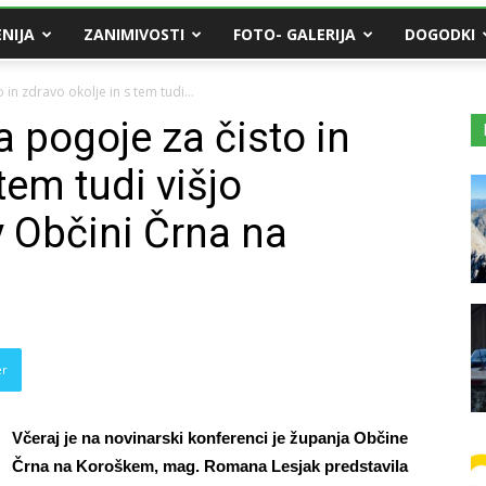
NIJA
ZANIMIVOSTI
FOTO- GALERIJA
DOGODKI
in zdravo okolje in s tem tudi...
 pogoje za čisto in
tem tudi višjo
v Občini Črna na
er
Včeraj je na novinarski konferenci je županja Občine
Črna na Koroškem, mag. Romana Lesjak predstavila