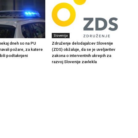
Slovenija
 nekaj dneh so na PU
Združenje delodajalcev Slovenije
navali požare, za katere
(ZDS) obžaluje, da se je uveljavitev
bili podtaknjeni
zakona o interventnih ukrepih za
razvoj Slovenije zavlekla