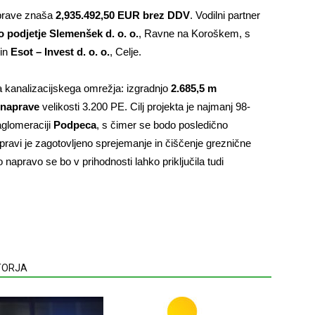
naprave znaša
2,935.492,50 EUR brez DDV
. Vodilni partner
podjetje Slemenšek d. o. o.
, Ravne na Koroškem, s
 in
Esot – Invest
d. o. o.
, Celje.
a kanalizacijskega omrežja: izgradnjo
2.685,5 m
e naprave
velikosti 3.200 PE. Cilj projekta je najmanj 98-
 aglomeraciji
Podpeca
, s čimer se bodo posledično
napravi je zagotovljeno sprejemanje in čiščenje greznične
o napravo se bo v prihodnosti lahko priključila tudi
VTORJA