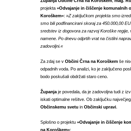
Županja Občine Črna na Koroškem
,
mag. Ro
projekta
»Odvajanje in čiščenje komunalnih 
Koroškem«
:
»Z zaključkom projekta smo izredn
smo bili podfinancirani skoraj za 450.000,00 EU
sredstev iz dogovora za razvoj Koroške regije, 
namene. Po dnevu odprtih vrat na čistilni naprav
zadovoljni.«
Za zdaj se v
Občini Črna na Koroškem
še nis
odpadnih voda. Po analizi, ko je zaključeno posk
bodo poskušali obdržati staro ceno.
Županja
je povedala, da je zadovoljna tudi z iz
iskati optimalne rešitve. Ob zaključku največjega
Občinskemu svetu
in
Občinski upravi
.
Splošno o projektu
»Odvajanje in čiščenje ko
na Koroškem«
: