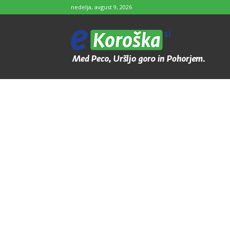
nedelja, avgust 9, 2026
e-
Koroška