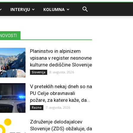
INTERVJU
KOLUMNA
NOVOSTI
Planinstvo in alpinizem
vpisana v register nesnovne
kulturne dediščine Slovenije
8. avgusta, 2026
Slovenija
V preteklih nekaj dneh so na
PU Celje obravnavali
požare, za katere kaže, da...
7. avgusta, 2026
Razno
Združenje delodajalcev
Slovenije (ZDS) obžaluje, da