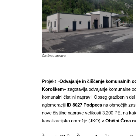
Čistilna naprava
Projekt
»Odvajanje in čiščenje komunalnih o
Koroškem«
zagotavlja odvajanje komunalne odp
komunalni čistilni napravi. Obseg gradbenih del
aglomeraciji
ID 8027 Podpeca
na območjih za
nove čistilne naprave velikosti 3.200 PE, na kat
kanalizacijsko omrežje (JKO) v
Občini Črna n