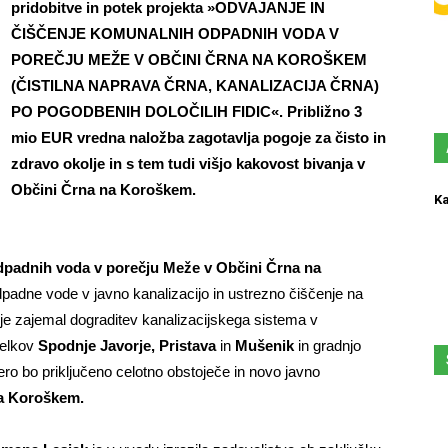
pridobitve in potek projekta »ODVAJANJE IN
ČIŠČENJE KOMUNALNIH ODPADNIH VODA V
POREČJU MEŽE V OBČINI ČRNA NA KOROŠKEM
(ČISTILNA NAPRAVA ČRNA, KANALIZACIJA ČRNA)
PO POGODBENIH DOLOČILIH FIDIC«. Približno 3
mio EUR vredna naložba zagotavlja pogoje za čisto in
zdravo okolje in s tem tudi višjo kakovost bivanja v
Občini Črna na Koroškem.
Ka
dpadnih voda v porečju Meže v Občini Črna na
adne vode v javno kanalizacijo in ustrezno čiščenje na
 je zajemal dograditev kanalizacijskega sistema v
selkov
Spodnje Javorje, Pristava
in
Mušenik
in gradnjo
ero bo priključeno celotno obstoječe in novo javno
a Koroškem.