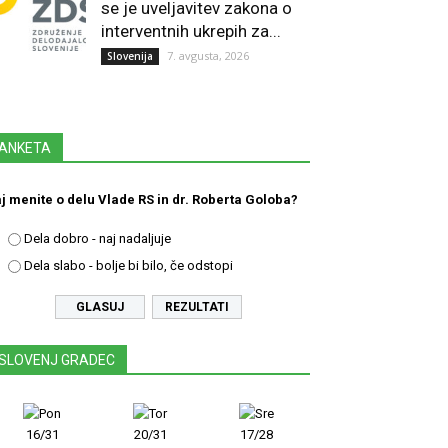
se je uveljavitev zakona o
interventnih ukrepih za...
7. avgusta, 2026
Slovenija
ANKETA
j menite o delu Vlade RS in dr. Roberta Goloba?
Dela dobro - naj nadaljuje
Dela slabo - bolje bi bilo, če odstopi
REZULTATI
SLOVENJ GRADEC
16/31
20/31
17/28