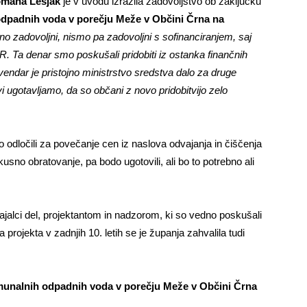
mana Lesjak
je v uvodu izrazila zadovoljstvo ob zaključku
odpadnih voda v porečju Meže v Občini Črna na
o zadovoljni, nismo pa zadovoljni s sofinanciranjem, saj
R. Ta denar smo poskušali pridobiti iz ostanka finančnih
vendar je pristojno ministrstvo sredstva dalo za druge
i ugotavljamo, da so občani z novo pridobitvijo zelo
o odločili za povečanje cen iz naslova odvajanja in čiščenja
usno obratovanje, pa bodo ugotovili, ali bo to potrebno ali
vajalci del, projektantom in nadzorom, ki so vedno poskušali
 projekta v zadnjih 10. letih se je županja zahvalila tudi
munalnih odpadnih voda v porečju Meže v Občini Črna