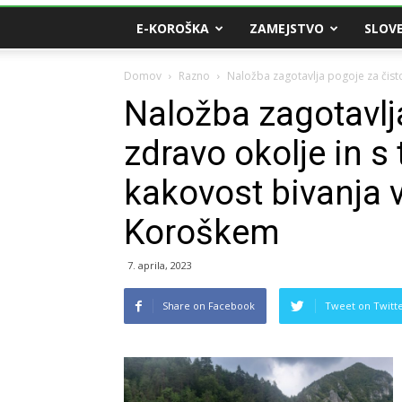
E-KOROŠKA
ZAMEJSTVO
SLOVE
Domov
Razno
Naložba zagotavlja pogoje za čisto 
Naložba zagotavlja
zdravo okolje in s 
kakovost bivanja 
Koroškem
7. aprila, 2023
Share on Facebook
Tweet on Twitt