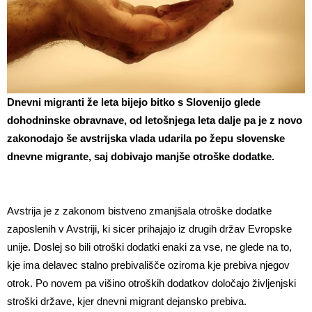
Dnevni migranti že leta bijejo bitko s Slovenijo glede
dohodninske obravnave, od letošnjega leta dalje pa je z novo
zakonodajo še avstrijska vlada udarila po žepu slovenske
dnevne migrante, saj dobivajo manjše otroške dodatke.
Avstrija je z zakonom bistveno zmanjšala otroške dodatke
zaposlenih v Avstriji, ki sicer prihajajo iz drugih držav Evropske
unije. Doslej so bili otroški dodatki enaki za vse, ne glede na to,
kje ima delavec stalno prebivališče oziroma kje prebiva njegov
otrok. Po novem pa višino otroških dodatkov določajo življenjski
stroški države, kjer dnevni migrant dejansko prebiva.