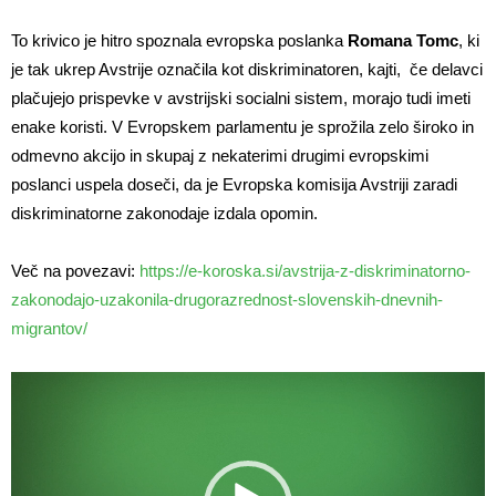
To krivico je hitro spoznala evropska poslanka
Romana Tomc
, ki
je tak ukrep Avstrije označila kot diskriminatoren, kajti, če delavci
plačujejo prispevke v avstrijski socialni sistem, morajo tudi imeti
enake koristi. V Evropskem parlamentu je sprožila zelo široko in
odmevno akcijo in skupaj z nekaterimi drugimi evropskimi
poslanci uspela doseči, da je Evropska komisija Avstriji zaradi
diskriminatorne zakonodaje izdala opomin.
Več na povezavi:
https://e-koroska.si/avstrija-z-diskriminatorno-
zakonodajo-uzakonila-drugorazrednost-slovenskih-dnevnih-
migrantov/
Predvajalnik
videa