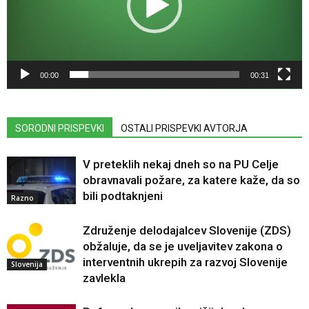
00:00
00:31
SORODNI PRISPEVKI
OSTALI PRISPEVKI AVTORJA
V preteklih nekaj dneh so na PU Celje
obravnavali požare, za katere kaže, da so
bili podtaknjeni
Razno
Združenje delodajalcev Slovenije (ZDS)
obžaluje, da se je uveljavitev zakona o
interventnih ukrepih za razvoj Slovenije
Slovenija
zavlekla