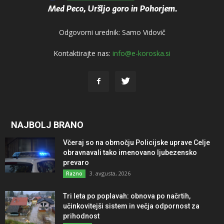
Odgovorni urednik: Samo Vidovič
Kontaktirajte nas:
info@e-koroska.si
NAJBOLJ BRANO
Včeraj so na območju Policijske uprave Celje
obravnavali tako imenovano ljubezensko
prevaro
3. avgusta, 2026
Razno
Tri leta po poplavah: obnova po načrtih,
učinkovitejši sistem in večja odpornost za
prihodnost