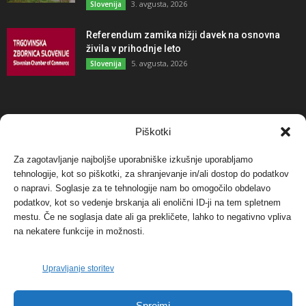
3. avgusta, 2026
Slovenija
Referendum zamika nižji davek na osnovna
živila v prihodnje leto
5. avgusta, 2026
Slovenija
NAJBOLJ KOMENTIRANO
Piškotki
Za zagotavljanje najboljše uporabniške izkušnje uporabljamo
Protest proti vetrnim elektrarnam na Ojstrici, v
tehnologije, kot so piškotki, za shranjevanje in/ali dostop do podatkov
svetu pa vedno bolj...
o napravi. Soglasje za te tehnologije nam bo omogočilo obdelavo
12. maja, 2017
Dogodki
podatkov, kot so vedenje brskanja ali enolični ID-ji na tem spletnem
mestu. Če ne soglasja date ali ga prekličete, lahko to negativno vpliva
Tožilstvo v Celovcu v korist elektrarnam
na nekatere funkcije in možnosti.
Verbund
29. januarja, 2018
Dogodki
Upravljanje storitev
FOTO: Razstava cvetličarskega mojstra Andreja
Sprejmi
Rusa