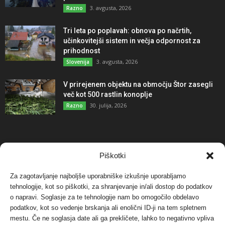
3. avgusta, 2026
Razno
Tri leta po poplavah: obnova po načrtih,
učinkovitejši sistem in večja odpornost za
prihodnost
3. avgusta, 2026
Slovenija
V prirejenem objektu na območju Štor zasegli
več kot 500 rastlin konoplje
30. julija, 2026
Razno
NAJBOLJ KOMENTIRANO
Piškotki
Za zagotavljanje najboljše uporabniške izkušnje uporabljamo
Protest proti vetrnim elektrarnam na Ojstrici, v
tehnologije, kot so piškotki, za shranjevanje in/ali dostop do podatkov
svetu pa vedno bolj...
o napravi. Soglasje za te tehnologije nam bo omogočilo obdelavo
12. maja, 2017
Dogodki
podatkov, kot so vedenje brskanja ali enolični ID-ji na tem spletnem
mestu. Če ne soglasja date ali ga prekličete, lahko to negativno vpliva