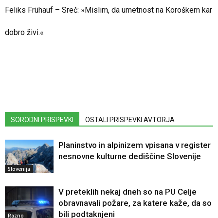
Feliks Frühauf – Sreč: »Mislim, da umetnost na Koroškem kar
dobro živi.«
SORODNI PRISPEVKI
OSTALI PRISPEVKI AVTORJA
Planinstvo in alpinizem vpisana v register
nesnovne kulturne dediščine Slovenije
Slovenija
V preteklih nekaj dneh so na PU Celje
obravnavali požare, za katere kaže, da so
bili podtaknjeni
Razno