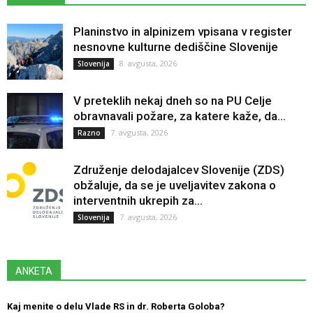
Planinstvo in alpinizem vpisana v register
nesnovne kulturne dediščine Slovenije
8. avgusta, 2026
Slovenija
V preteklih nekaj dneh so na PU Celje
obravnavali požare, za katere kaže, da...
7. avgusta, 2026
Razno
Združenje delodajalcev Slovenije (ZDS)
obžaluje, da se je uveljavitev zakona o
interventnih ukrepih za...
7. avgusta, 2026
Slovenija
ANKETA
Kaj menite o delu Vlade RS in dr. Roberta Goloba?