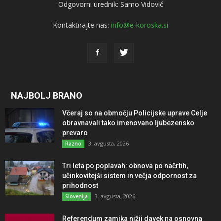
Odgovorni urednik: Samo Vidovič
Kontaktirajte nas:
info@e-koroska.si
NAJBOLJ BRANO
Včeraj so na območju Policijske uprave Celje
obravnavali tako imenovano ljubezensko
prevaro
3. avgusta, 2026
Razno
Tri leta po poplavah: obnova po načrtih,
učinkovitejši sistem in večja odpornost za
prihodnost
3. avgusta, 2026
Slovenija
Referendum zamika nižji davek na osnovna