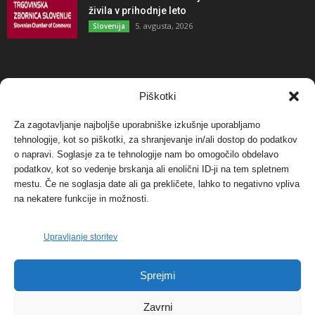
živila v prihodnje leto
5. avgusta, 2026
Slovenija
NAJBOLJ KOMENTIRANO
Piškotki
Za zagotavljanje najboljše uporabniške izkušnje uporabljamo
Protest proti vetrnim elektrarnam na Ojstrici, v
svetu pa vedno bolj...
tehnologije, kot so piškotki, za shranjevanje in/ali dostop do podatkov
o napravi. Soglasje za te tehnologije nam bo omogočilo obdelavo
12. maja, 2017
Dogodki
podatkov, kot so vedenje brskanja ali enolični ID-ji na tem spletnem
mestu. Če ne soglasja date ali ga prekličete, lahko to negativno vpliva
Tožilstvo v Celovcu v korist elektrarnam
na nekatere funkcije in možnosti.
Verbund
29. januarja, 2018
Dogodki
Upravljanje storitev
FOTO: Razstava cvetličarskega mojstra Andreja
Sprejmi
Rusa
27. novembra, 2017
Dogodki
Zavrni